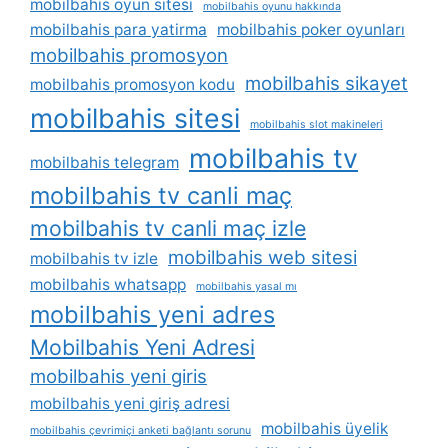
mobilbahis oyun sitesi
mobilbahis oyunu hakkında
mobilbahis para yatirma
mobilbahis poker oyunları
mobilbahis promosyon
mobilbahis sikayet
mobilbahis promosyon kodu
mobilbahis sitesi
mobilbahis slot makineleri
mobilbahis tv
mobilbahis telegram
mobilbahis tv canli maç
mobilbahis tv canli maç izle
mobilbahis web sitesi
mobilbahis tv izle
mobilbahis whatsapp
mobilbahis yasal mı
mobilbahis yeni adres
Mobilbahis Yeni Adresi
mobilbahis yeni giris
mobilbahis yeni giriş adresi
mobilbahis üyelik
mobilbahis çevrimiçi anketi bağlantı sorunu