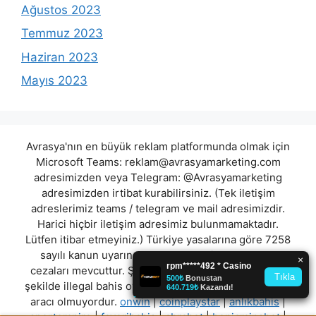
Ağustos 2023
Temmuz 2023
Haziran 2023
Mayıs 2023
Avrasya'nın en büyük reklam platformunda olmak için
Microsoft Teams:
reklam@avrasyamarketing.com
adresimizden veya Telegram: @Avrasyamarketing
adresimizden irtibat kurabilirsiniz. (Tek iletişim
adreslerimiz teams / telegram ve mail adresimizdir.
Harici hiçbir iletişim adresimiz bulunmamaktadır.
Lütfen itibar etmeyiniz.) Türkiye yasalarına göre 7258
sayılı kanun uyarınca yasa dışı bahis oynamanın
cezaları mevcuttur. Şu an bulunduğunuz site hiç bir
şekilde illegal bahis oyunları oynatmıyor ve oynamaya
aracı olmuyordur.
onwin
|
coinplaystar
|
anlıkbahis
|