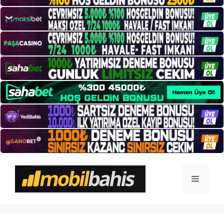
İçeriğe
atla
Menü