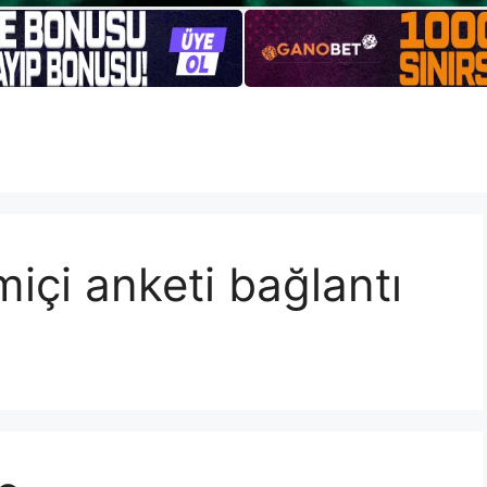
içi anketi bağlantı