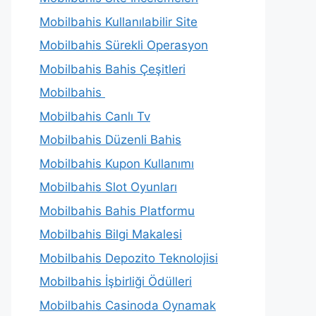
Mobilbahis Kullanılabilir Site
Mobilbahis Sürekli Operasyon
Mobilbahis Bahis Çeşitleri
Mobilbahis
Mobilbahis Canlı Tv
Mobilbahis Düzenli Bahis
Mobilbahis Kupon Kullanımı
Mobilbahis Slot Oyunları
Mobilbahis Bahis Platformu
Mobilbahis Bilgi Makalesi
Mobilbahis Depozito Teknolojisi
Mobilbahis İşbirliği Ödülleri
Mobilbahis Casinoda Oynamak