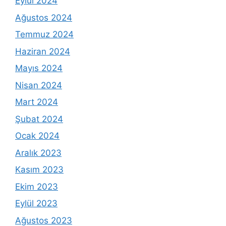
Eylül 2024
Ağustos 2024
Temmuz 2024
Haziran 2024
Mayıs 2024
Nisan 2024
Mart 2024
Şubat 2024
Ocak 2024
Aralık 2023
Kasım 2023
Ekim 2023
Eylül 2023
Ağustos 2023