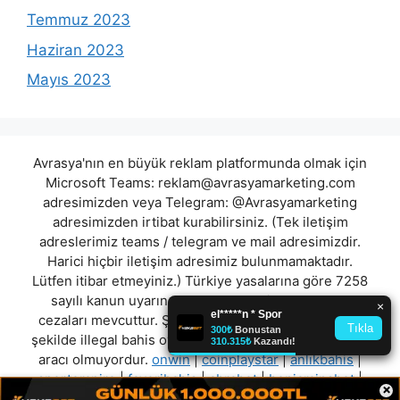
Temmuz 2023
Haziran 2023
Mayıs 2023
Avrasya'nın en büyük reklam platformunda olmak için
Microsoft Teams:
reklam@avrasyamarketing.com
adresimizden veya Telegram: @Avrasyamarketing
adresimizden irtibat kurabilirsiniz. (Tek iletişim
adreslerimiz teams / telegram ve mail adresimizdir.
Harici hiçbir iletişim adresimiz bulunmamaktadır.
Lütfen itibar etmeyiniz.) Türkiye yasalarına göre 7258
sayılı kanun uyarınca yasa dışı bahis oynamanın
cezaları mevcuttur. Şu an bulunduğunuz site hiç bir
şekilde illegal bahis oyunları oynatmıyor ve oynamaya
aracı olmuyordur.
onwin
|
coinplaystar
|
anlıkbahis
|
sportempire
|
favoribahis
|
abrabet
|
benjaminsbet
|
×
yakutbahis