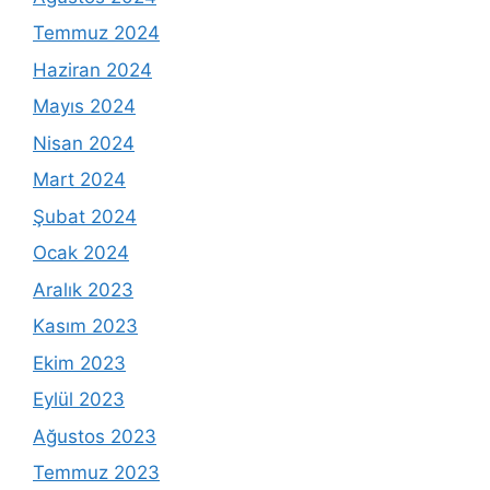
Temmuz 2024
Haziran 2024
Mayıs 2024
Nisan 2024
Mart 2024
Şubat 2024
Ocak 2024
Aralık 2023
Kasım 2023
Ekim 2023
Eylül 2023
Ağustos 2023
Temmuz 2023