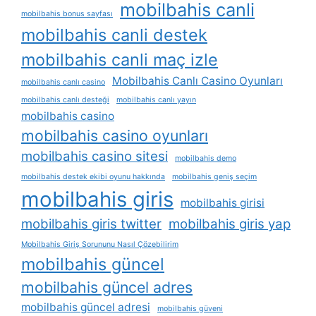
mobilbahis canli
mobilbahis bonus sayfası
mobilbahis canli destek
mobilbahis canli maç izle
Mobilbahis Canlı Casino Oyunları
mobilbahis canlı casino
mobilbahis canlı desteği
mobilbahis canlı yayın
mobilbahis casino
mobilbahis casino oyunları
mobilbahis casino sitesi
mobilbahis demo
mobilbahis destek ekibi oyunu hakkında
mobilbahis geniş seçim
mobilbahis giris
mobilbahis girisi
mobilbahis giris twitter
mobilbahis giris yap
Mobilbahis Giriş Sorununu Nasıl Çözebilirim
mobilbahis güncel
mobilbahis güncel adres
mobilbahis güncel adresi
mobilbahis güveni