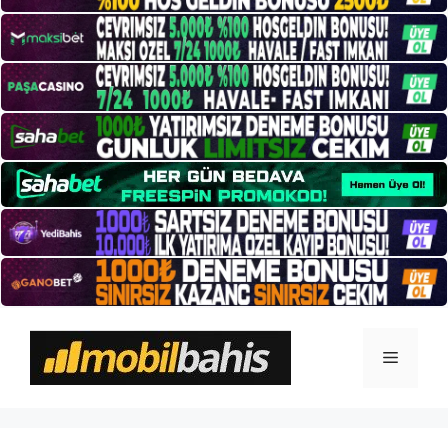
İçeriğe
atla
Menü