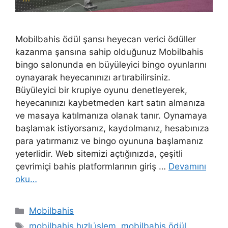
Mobilbahis ödül şansı heyecan verici ödüller
kazanma şansına sahip olduğunuz Mobilbahis
bingo salonunda en büyüleyici bingo oyunlarını
oynayarak heyecanınızı artırabilirsiniz.
Büyüleyici bir krupiye oyunu denetleyerek,
heyecanınızı kaybetmeden kart satın almanıza
ve masaya katılmanıza olanak tanır. Oynamaya
başlamak istiyorsanız, kaydolmanız, hesabınıza
para yatırmanız ve bingo oyununa başlamanız
yeterlidir. Web sitemizi açtığınızda, çeşitli
çevrimiçi bahis platformlarının giriş …
Devamını
oku…
Kategoriler
Mobilbahis
Etiketler
mobilbahis hızlı i̇şlem
,
mobilbahis ödül