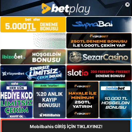
×
Mobilbahis GİRİŞ İÇİN TIKLAYINIZ!