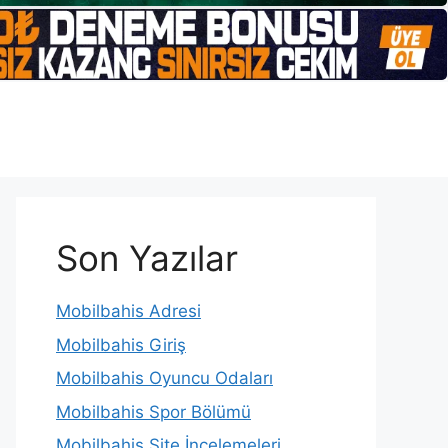
Son Yazılar
Mobilbahis Adresi
Mobilbahis Giriş
Mobilbahis Oyuncu Odaları
Mobilbahis Spor Bölümü
Mobilbahis Site İncelemeleri