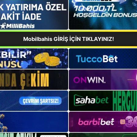
Mobilbahis GİRİŞ İÇİN TIKLAYINIZ!