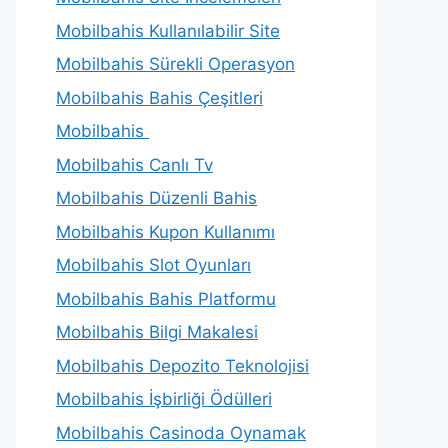
Mobilbahis Kullanılabilir Site
Mobilbahis Sürekli Operasyon
Mobilbahis Bahis Çeşitleri
Mobilbahis
Mobilbahis Canlı Tv
Mobilbahis Düzenli Bahis
Mobilbahis Kupon Kullanımı
Mobilbahis Slot Oyunları
Mobilbahis Bahis Platformu
Mobilbahis Bilgi Makalesi
Mobilbahis Depozito Teknolojisi
Mobilbahis İşbirliği Ödülleri
Mobilbahis Casinoda Oynamak