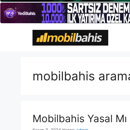
İçeriğe
atla
mobilbahis arama
Mobilbahis Yasal Mı
Kasım 9, 2024
Yazarı:
admin