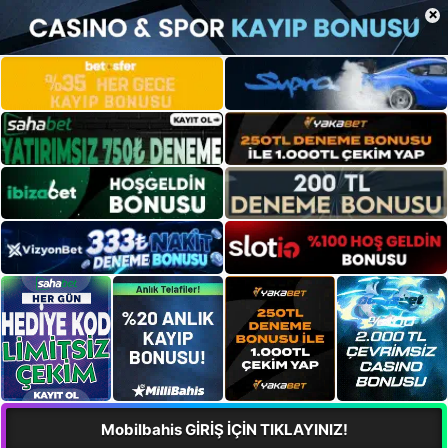
×
Mobilbahis GİRİŞ İÇİN TIKLAYINIZ!