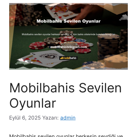
Mobilbahis Sevilen
Oyunlar
Eylül 6, 2025
Yazarı:
admin
Mobilbahis sevilen oyunlar herkesin sevdiği ve