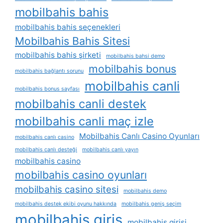
mobilbahis bahis
mobilbahis bahis seçenekleri
Mobilbahis Bahis Sitesi
mobilbahis bahis şirketi
mobilbahis bahsi demo
mobilbahis bonus
mobilbahis bağlantı sorunu
mobilbahis canli
mobilbahis bonus sayfası
mobilbahis canli destek
mobilbahis canli maç izle
Mobilbahis Canlı Casino Oyunları
mobilbahis canlı casino
mobilbahis canlı desteği
mobilbahis canlı yayın
mobilbahis casino
mobilbahis casino oyunları
mobilbahis casino sitesi
mobilbahis demo
mobilbahis destek ekibi oyunu hakkında
mobilbahis geniş seçim
mobilbahis giris
mobilbahis girisi