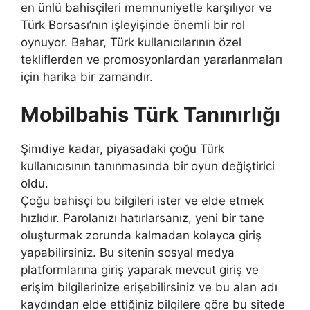
en ünlü bahisçileri memnuniyetle karşılıyor ve
Türk Borsası’nın işleyişinde önemli bir rol
oynuyor. Bahar, Türk kullanıcılarının özel
tekliflerden ve promosyonlardan yararlanmaları
için harika bir zamandır.
Mobilbahis Türk Tanınırlığı
Şimdiye kadar, piyasadaki çoğu Türk
kullanıcısının tanınmasında bir oyun değiştirici
oldu.
Çoğu bahisçi bu bilgileri ister ve elde etmek
hızlıdır. Parolanızı hatırlarsanız, yeni bir tane
oluşturmak zorunda kalmadan kolayca giriş
yapabilirsiniz. Bu sitenin sosyal medya
platformlarına giriş yaparak mevcut giriş ve
erişim bilgilerinize erişebilirsiniz ve bu alan adı
kaydından elde ettiğiniz bilgilere göre bu sitede