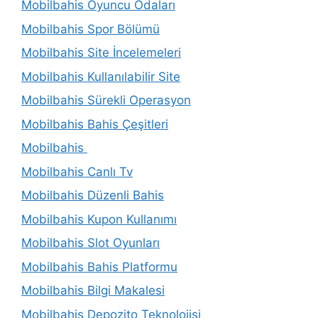
Mobilbahis Oyuncu Odaları
Mobilbahis Spor Bölümü
Mobilbahis Site İncelemeleri
Mobilbahis Kullanılabilir Site
Mobilbahis Sürekli Operasyon
Mobilbahis Bahis Çeşitleri
Mobilbahis
Mobilbahis Canlı Tv
Mobilbahis Düzenli Bahis
Mobilbahis Kupon Kullanımı
Mobilbahis Slot Oyunları
Mobilbahis Bahis Platformu
Mobilbahis Bilgi Makalesi
Mobilbahis Depozito Teknolojisi