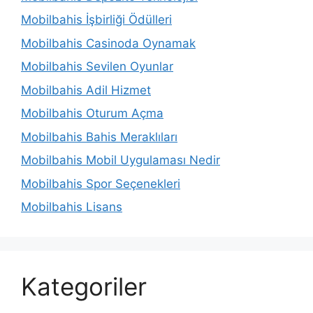
Mobilbahis İşbirliği Ödülleri
Mobilbahis Casinoda Oynamak
Mobilbahis Sevilen Oyunlar
Mobilbahis Adil Hizmet
Mobilbahis Oturum Açma
Mobilbahis Bahis Meraklıları
Mobilbahis Mobil Uygulaması Nedir
Mobilbahis Spor Seçenekleri
Mobilbahis Lisans
Kategoriler