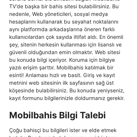
TV’de başka bir bahis sitesi bulabilirsiniz. Bu
nedenle, Web yöneticileri, sosyal medya
hesaplarını kullanarak bu seyahat noktalarını
aynı platformda arkadaşlarına öneren farklı
kullanıcılardan çok sayıda iltifat aldı. En önemli
şey, sitenin herkesin kullanması için lisanslı ve
güvenli olduğundan emin olmaktır. Web sitesi
bu konuda bilgi içeriyor. Koruma için bilgiye
yazılı erişim şarttır. Mobilbahis katılmak bir
esinti! Anlaması hızlı ve basit. Giriş ve kayıt
metnini web sitesinin ilk sayfasının sağ üst
köşesinde bulabilirsiniz. Bu konuda yeniyseniz,
kayıt formunu bilgilerinizle doldurmanız gerekir.
Mobilbahis Bilgi Talebi
Çoğu bahisçi bu bilgileri ister ve elde etmek