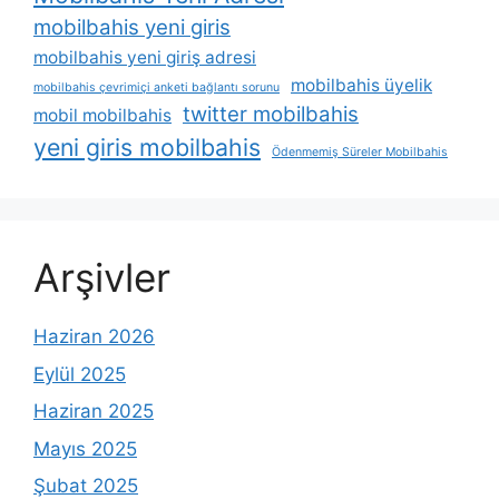
mobilbahis yeni giris
mobilbahis yeni giriş adresi
mobilbahis üyelik
mobilbahis çevrimiçi anketi bağlantı sorunu
twitter mobilbahis
mobil mobilbahis
yeni giris mobilbahis
Ödenmemiş Süreler Mobilbahis
Arşivler
Haziran 2026
Eylül 2025
Haziran 2025
Mayıs 2025
Şubat 2025