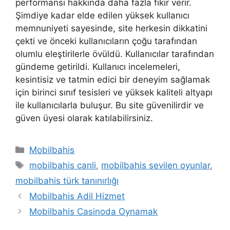
performansı hakkında daha fazla fikir verir.
Şimdiye kadar elde edilen yüksek kullanıcı
memnuniyeti sayesinde, site herkesin dikkatini
çekti ve önceki kullanıcıların çoğu tarafından
olumlu eleştirilerle övüldü. Kullanıcılar tarafından
gündeme getirildi. Kullanıcı incelemeleri,
kesintisiz ve tatmin edici bir deneyim sağlamak
için birinci sınıf tesisleri ve yüksek kaliteli altyapı
ile kullanıcılarla buluşur. Bu site güvenilirdir ve
güven üyesi olarak katılabilirsiniz.
Kategoriler
Mobilbahis
Etiketler
mobilbahis canli
,
mobilbahis sevilen oyunlar
,
mobilbahis türk tanınırlığı
Mobilbahis Adil Hizmet
Mobilbahis Casinoda Oynamak