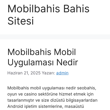
Mobilbahis Bahis
Sitesi
Mobilbahis Mobil
Uygulaması Nedir
Haziran 21, 2025
Yazarı:
admin
Mobilbahis mobil uygulaması nedir seobahis,
oyun ve casino sektörüne hizmet etmek için
tasarlanmıştır ve size dizüstü bilgisayarlardan
Android işletim sistemlerine, masaüstü