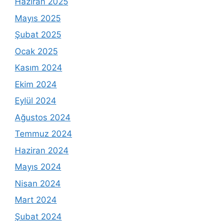
Haziran 2025
Mayıs 2025
Şubat 2025
Ocak 2025
Kasım 2024
Ekim 2024
Eylül 2024
Ağustos 2024
Temmuz 2024
Haziran 2024
Mayıs 2024
Nisan 2024
Mart 2024
Şubat 2024