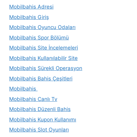
Mobilbahis Adresi
Mobilbahis Giriş
Mobilbahis Oyuncu Odaları
Mobilbahis Spor Bölümü
Mobilbahis Site İncelemeleri
Mobilbahis Kullanılabilir Site
Mobilbahis Sürekli Operasyon
Mobilbahis Bahis Çeşitleri
Mobilbahis
Mobilbahis Canlı Tv
Mobilbahis Düzenli Bahis
Mobilbahis Kupon Kullanımı
Mobilbahis Slot Oyunları