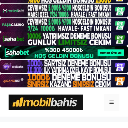
İçeriğe
atla
Menü