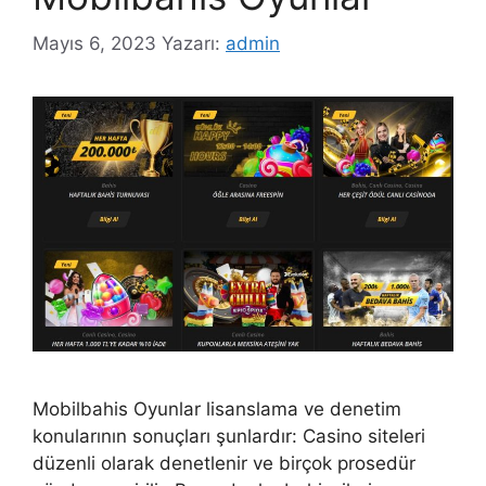
Mayıs 6, 2023
Yazarı:
admin
Mobilbahis Oyunlar lisanslama ve denetim
konularının sonuçları şunlardır: Casino siteleri
düzenli olarak denetlenir ve birçok prosedür