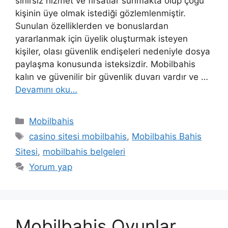
sınırsız hizmet ve fırsatlar sunmakta olup çoğu
kişinin üye olmak istediği gözlemlenmiştir.
Sunulan özelliklerden ve bonuslardan
yararlanmak için üyelik oluşturmak isteyen
kişiler, olası güvenlik endişeleri nedeniyle dosya
paylaşma konusunda isteksizdir. Mobilbahis
kalın ve güvenilir bir güvenlik duvarı vardır ve …
Devamını oku…
Kategoriler
Mobilbahis
Etiketler
casino sitesi mobilbahis
,
Mobilbahis Bahis
Sitesi
,
mobilbahis belgeleri
Yorum yap
Mobilbahis Oyunlar