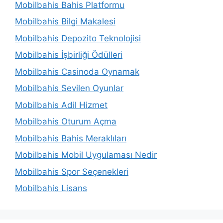
Mobilbahis Bahis Platformu
Mobilbahis Bilgi Makalesi
Mobilbahis Depozito Teknolojisi
Mobilbahis İşbirliği Ödülleri
Mobilbahis Casinoda Oynamak
Mobilbahis Sevilen Oyunlar
Mobilbahis Adil Hizmet
Mobilbahis Oturum Açma
Mobilbahis Bahis Meraklıları
Mobilbahis Mobil Uygulaması Nedir
Mobilbahis Spor Seçenekleri
Mobilbahis Lisans