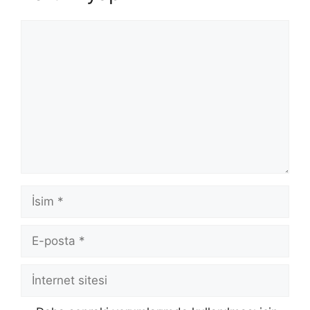
Yorum
İsim
E-
posta
İnternet
sitesi