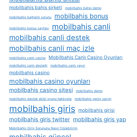
mobilbahis bahis şirketi
mobilbahis bahsi demo
mobilbahis bonus
mobilbahis bağlantı sorunu
mobilbahis canli
mobilbahis bonus sayfası
mobilbahis canli destek
mobilbahis canli maç izle
Mobilbahis Canlı Casino Oyunları
mobilbahis canlı casino
mobilbahis canlı desteği
mobilbahis canlı yayın
mobilbahis casino
mobilbahis casino oyunları
mobilbahis casino sitesi
mobilbahis demo
mobilbahis destek ekibi oyunu hakkında
mobilbahis geniş seçim
mobilbahis giris
mobilbahis girisi
mobilbahis giris twitter
mobilbahis giris yap
Mobilbahis Giriş Sorununu Nasıl Çözebilirim
mobilbahis güncel