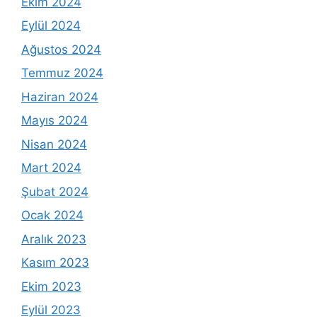
Ekim 2024
Eylül 2024
Ağustos 2024
Temmuz 2024
Haziran 2024
Mayıs 2024
Nisan 2024
Mart 2024
Şubat 2024
Ocak 2024
Aralık 2023
Kasım 2023
Ekim 2023
Eylül 2023