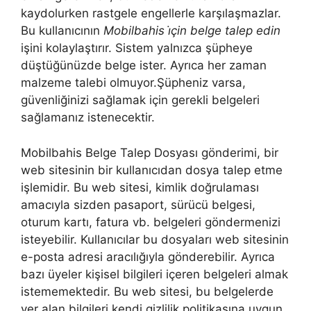
kaydolurken rastgele engellerle karşılaşmazlar.
Bu kullanıcının
Mobilbahis i̇çin belge talep edin
işini kolaylaştırır. Sistem yalnızca şüpheye
düştüğünüzde belge ister. Ayrıca her zaman
malzeme talebi olmuyor.Şüpheniz varsa,
güvenliğinizi sağlamak için gerekli belgeleri
sağlamanız istenecektir.
Mobilbahis Belge Talep Dosyası gönderimi, bir
web sitesinin bir kullanıcıdan dosya talep etme
işlemidir. Bu web sitesi, kimlik doğrulaması
amacıyla sizden pasaport, sürücü belgesi,
oturum kartı, fatura vb. belgeleri göndermenizi
isteyebilir. Kullanıcılar bu dosyaları web sitesinin
e-posta adresi aracılığıyla gönderebilir. Ayrıca
bazı üyeler kişisel bilgileri içeren belgeleri almak
istememektedir. Bu web sitesi, bu belgelerde
yer alan bilgileri kendi gizlilik politikasına uygun