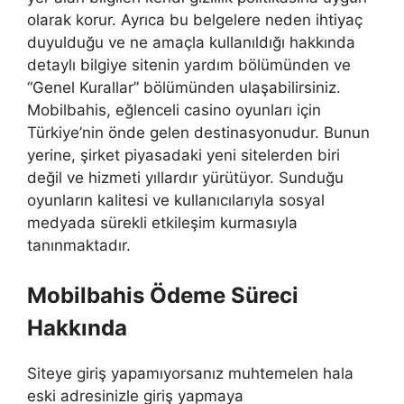
olarak korur. Ayrıca bu belgelere neden ihtiyaç
duyulduğu ve ne amaçla kullanıldığı hakkında
detaylı bilgiye sitenin yardım bölümünden ve
“Genel Kurallar” bölümünden ulaşabilirsiniz.
Mobilbahis, eğlenceli casino oyunları için
Türkiye’nin önde gelen destinasyonudur. Bunun
yerine, şirket piyasadaki yeni sitelerden biri
değil ve hizmeti yıllardır yürütüyor. Sunduğu
oyunların kalitesi ve kullanıcılarıyla sosyal
medyada sürekli etkileşim kurmasıyla
tanınmaktadır.
Mobilbahis Ödeme Süreci
Hakkında
Siteye giriş yapamıyorsanız muhtemelen hala
eski adresinizle giriş yapmaya