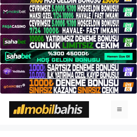
İçeriğe
atla
Menü