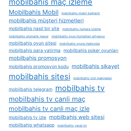
mobilbahis maç izleme
Mobilbahis Mobil
mobilbahis mobil bağlantı
mobilbahis müşteri hizmetleri
mobilbahis nasil bir site
mobilbahis numara i̇zleme
mobilbahis otomatik mesaj
mobilbahis oyun hizmetleri altyapısı
mobilbahis oyun sitesi
mobilbahis oyunu hakkında
mobilbahis para yatirma
mobilbahis poker oyunları
mobilbahis promosyon
mobilbahis sikayet
mobilbahis promosyon kodu
mobilbahis sitesi
mobilbahis slot makineleri
mobilbahis tv
mobilbahis telegram
mobilbahis tv canli maç
mobilbahis tv canli maç izle
mobilbahis web sitesi
mobilbahis tv izle
mobilbahis whatsapp
mobilbahis yasal mı