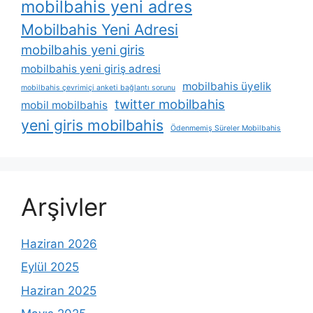
mobilbahis yeni adres
Mobilbahis Yeni Adresi
mobilbahis yeni giris
mobilbahis yeni giriş adresi
mobilbahis üyelik
mobilbahis çevrimiçi anketi bağlantı sorunu
twitter mobilbahis
mobil mobilbahis
yeni giris mobilbahis
Ödenmemiş Süreler Mobilbahis
Arşivler
Haziran 2026
Eylül 2025
Haziran 2025