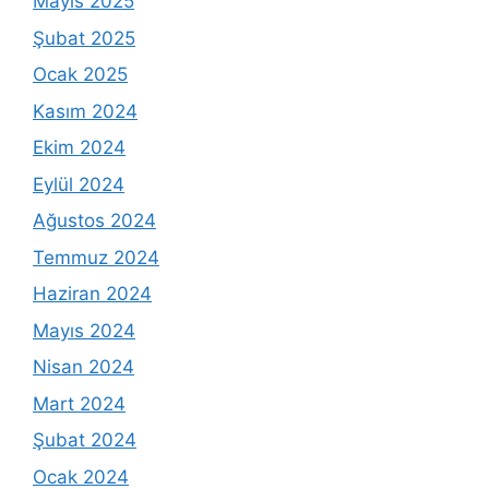
Mayıs 2025
Şubat 2025
Ocak 2025
Kasım 2024
Ekim 2024
Eylül 2024
Ağustos 2024
Temmuz 2024
Haziran 2024
Mayıs 2024
Nisan 2024
Mart 2024
Şubat 2024
Ocak 2024