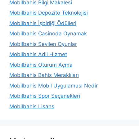
Mobilbahis Bilgi Makalesi
Mobilbahis Depozito Teknolojisi
Mobilbahis İşbirliği Ödülleri
Mobilbahis Casinoda Oynamak
Mobilbahis Sevilen Oyunlar
Mobilbahis Adil Hizmet
Mobilbahis Oturum Açma
Mobilbahis Bahis Meraklıları
Mobilbahis Mobil Uygulaması Nedir
Mobilbahis Spor Seçenekleri
Mobilbahis Lisans