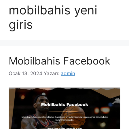
mobilbahis yeni
giris
Mobilbahis Facebook
Ocak 13, 2024
Yazarı:
admin