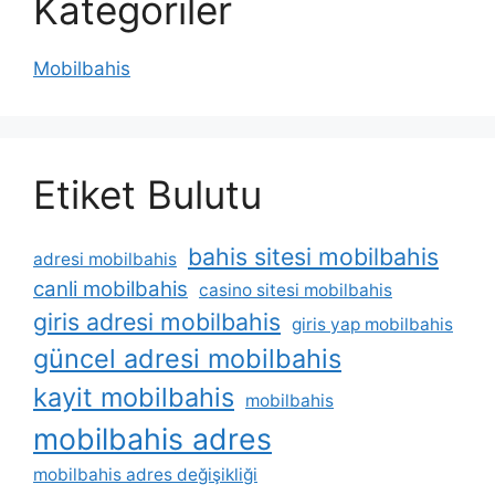
Kategoriler
Mobilbahis
Etiket Bulutu
bahis sitesi mobilbahis
adresi mobilbahis
canli mobilbahis
casino sitesi mobilbahis
giris adresi mobilbahis
giris yap mobilbahis
güncel adresi mobilbahis
kayit mobilbahis
mobilbahis
mobilbahis adres
mobilbahis adres değişikliği