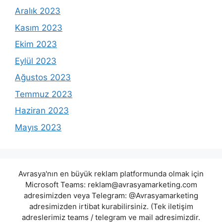
Aralık 2023
Kasım 2023
Ekim 2023
Eylül 2023
Ağustos 2023
Temmuz 2023
Haziran 2023
Mayıs 2023
Avrasya'nın en büyük reklam platformunda olmak için
Microsoft Teams:
reklam@avrasyamarketing.com
adresimizden veya Telegram: @Avrasyamarketing
adresimizden irtibat kurabilirsiniz. (Tek iletişim
adreslerimiz teams / telegram ve mail adresimizdir.