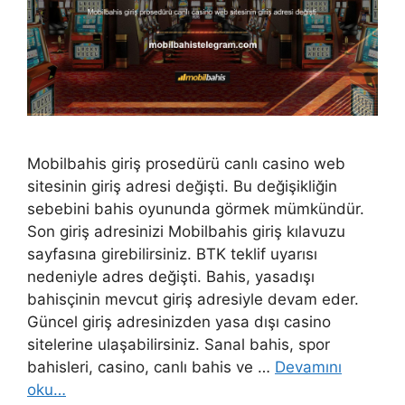
Mobilbahis giriş prosedürü canlı casino web
sitesinin giriş adresi değişti. Bu değişikliğin
sebebini bahis oyununda görmek mümkündür.
Son giriş adresinizi Mobilbahis giriş kılavuzu
sayfasına girebilirsiniz. BTK teklif uyarısı
nedeniyle adres değişti. Bahis, yasadışı
bahisçinin mevcut giriş adresiyle devam eder.
Güncel giriş adresinizden yasa dışı casino
sitelerine ulaşabilirsiniz. Sanal bahis, spor
bahisleri, casino, canlı bahis ve …
Devamını
oku…