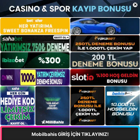
×
Mobilbahis GİRİŞ İÇİN TIKLAYINIZ!