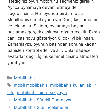
istediğiniz oyun motorunu seçmeniz gerekir.
Ayrıca oynamaya devam etmeyi de
seçebilirsiniz. Her oyunda birden fazla
Mobilbahis sanal oyunu var. Giriş kısıtlamaları
ve reklamlar. Sistem, oynamaya başlar
başlamaz gerçek casinoyu gösterecektir. Ekran
canlı casinoyu gösteriyor. O çok iyi bir insan.
Zamanlayıcı, oyunun başından sonuna kadar
bahisleri kontrol eder ve alır. Onlar sadece
avatarlar değil. İş mükemmel casino atmosferi
yaratıyor.
Kategoriler
Mobilbahis
Etiketler
mobil mobilbahis
,
mobilbahis kullanılabilir
site
,
mobilbahis ücretsiz yayın
Mobilbahis Sürekli Operasyon
Mobilbahis Site İncelemeleri