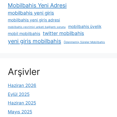
Mobilbahis Yeni Adresi
mobilbahis yeni giris
mobilbahis yeni giriş adresi
mobilbahis üyelik
mobilbahis çevrimiçi anketi bağlantı sorunu
twitter mobilbahis
mobil mobilbahis
yeni giris mobilbahis
Ödenmemiş Süreler Mobilbahis
Arşivler
Haziran 2026
Eylül 2025
Haziran 2025
Mayıs 2025