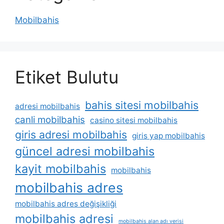
Mobilbahis
Etiket Bulutu
bahis sitesi mobilbahis
adresi mobilbahis
canli mobilbahis
casino sitesi mobilbahis
giris adresi mobilbahis
giris yap mobilbahis
güncel adresi mobilbahis
kayit mobilbahis
mobilbahis
mobilbahis adres
mobilbahis adres değişikliği
mobilbahis adresi
mobilbahis alan adı verisi