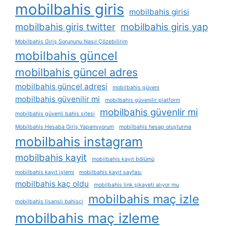
mobilbahis giris
mobilbahis girisi
mobilbahis giris twitter
mobilbahis giris yap
Mobilbahis Giriş Sorununu Nasıl Çözebilirim
mobilbahis güncel
mobilbahis güncel adres
mobilbahis güncel adresi
mobilbahis güveni
mobilbahis güvenilir mi
mobilbahis güvenilir platform
mobilbahis güvenlir mi
mobilbahis güvenli bahis sitesi
Mobilbahis Hesaba Giriş Yapamıyorum
mobilbahis hesap oluşturma
mobilbahis instagram
mobilbahis kayit
mobilbahis kayıt bölümü
mobilbahis kayıt i̇şlemi
mobilbahis kayıt sayfası
mobilbahis kaç oldu
mobilbahis link şikayeti alıyor mu
mobilbahis maç izle
mobilbahis lisanslı bahisçi
mobilbahis maç izleme