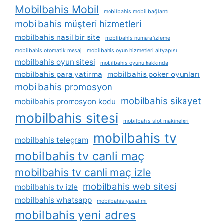
Mobilbahis Mobil
mobilbahis mobil bağlantı
mobilbahis müşteri hizmetleri
mobilbahis nasil bir site
mobilbahis numara i̇zleme
mobilbahis otomatik mesaj
mobilbahis oyun hizmetleri altyapısı
mobilbahis oyun sitesi
mobilbahis oyunu hakkında
mobilbahis para yatirma
mobilbahis poker oyunları
mobilbahis promosyon
mobilbahis sikayet
mobilbahis promosyon kodu
mobilbahis sitesi
mobilbahis slot makineleri
mobilbahis tv
mobilbahis telegram
mobilbahis tv canli maç
mobilbahis tv canli maç izle
mobilbahis web sitesi
mobilbahis tv izle
mobilbahis whatsapp
mobilbahis yasal mı
mobilbahis yeni adres