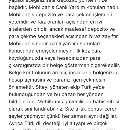
yapabileceğiniz sınır depozito yönteminize
bağlıdır. Mobilbahis Canlı Yardım Konuları nedir.
Mobilbahis depozito ve para çekme işlemleri
yeterlidir ve faiz oranları açısından en iyi
sitelerden biridir, ancak maalesef depozito ve
para çekme seçenekleri açısından biraz zayıftır.
Mobilbahis nedir, canlı yardım sorunları
konusunda endişelenmeyin. İlk kez para
koyduğunuzda veya hesabınızdan para
çıkardığınızda bir belge göstermeniz gerekebilir.
Belge kontrolünün amacı, insanların bölgenizde
hesap açmasını ve paranızı geri çekmesini
önlemektir. Siteyi yöneten ekip Türkiye’de
bulunduğundan ve bu pazarı her yönden
bildiğinden, Mobilbahis güvenilir bir bahis sitesi
olarak sınıflandırabiliriz. Site artık bonus içeren
şeyler yapmıyor çünkü her zaman aynı değiller.
Ayrıca Türk dil desteği, iyi altyapı ve birçok