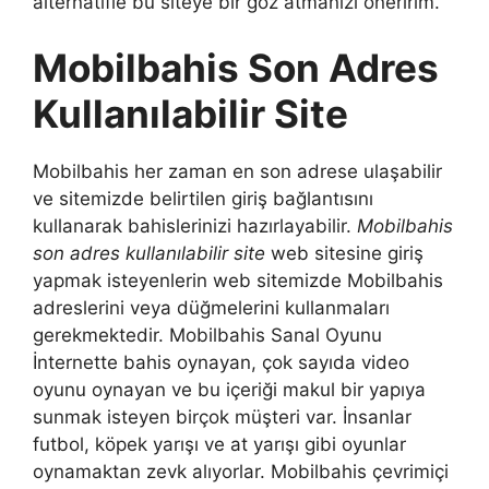
alternatifle bu siteye bir göz atmanızı öneririm.
Mobilbahis Son Adres
Kullanılabilir Site
Mobilbahis her zaman en son adrese ulaşabilir
ve sitemizde belirtilen giriş bağlantısını
kullanarak bahislerinizi hazırlayabilir.
Mobilbahis
son adres kullanılabilir site
web sitesine giriş
yapmak isteyenlerin web sitemizde Mobilbahis
adreslerini veya düğmelerini kullanmaları
gerekmektedir. Mobilbahis Sanal Oyunu
İnternette bahis oynayan, çok sayıda video
oyunu oynayan ve bu içeriği makul bir yapıya
sunmak isteyen birçok müşteri var. İnsanlar
futbol, köpek yarışı ve at yarışı gibi oyunlar
oynamaktan zevk alıyorlar. Mobilbahis çevrimiçi