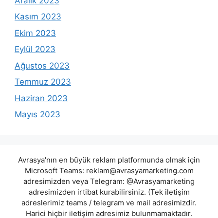
Aralık 2023
Kasım 2023
Ekim 2023
Eylül 2023
Ağustos 2023
Temmuz 2023
Haziran 2023
Mayıs 2023
Avrasya'nın en büyük reklam platformunda olmak için
Microsoft Teams:
reklam@avrasyamarketing.com
adresimizden veya Telegram: @Avrasyamarketing
adresimizden irtibat kurabilirsiniz. (Tek iletişim
adreslerimiz teams / telegram ve mail adresimizdir.
Harici hiçbir iletişim adresimiz bulunmamaktadır.