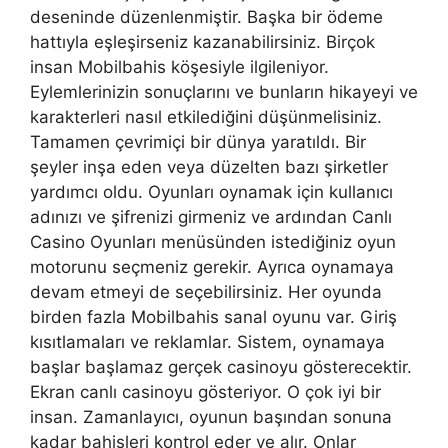
deseninde düzenlenmiştir. Başka bir ödeme
hattıyla eşleşirseniz kazanabilirsiniz. Birçok
insan Mobilbahis köşesiyle ilgileniyor.
Eylemlerinizin sonuçlarını ve bunların hikayeyi ve
karakterleri nasıl etkilediğini düşünmelisiniz.
Tamamen çevrimiçi bir dünya yaratıldı. Bir
şeyler inşa eden veya düzelten bazı şirketler
yardımcı oldu. Oyunları oynamak için kullanıcı
adınızı ve şifrenizi girmeniz ve ardından Canlı
Casino Oyunları menüsünden istediğiniz oyun
motorunu seçmeniz gerekir. Ayrıca oynamaya
devam etmeyi de seçebilirsiniz. Her oyunda
birden fazla Mobilbahis sanal oyunu var. Giriş
kısıtlamaları ve reklamlar. Sistem, oynamaya
başlar başlamaz gerçek casinoyu gösterecektir.
Ekran canlı casinoyu gösteriyor. O çok iyi bir
insan. Zamanlayıcı, oyunun başından sonuna
kadar bahisleri kontrol eder ve alır. Onlar