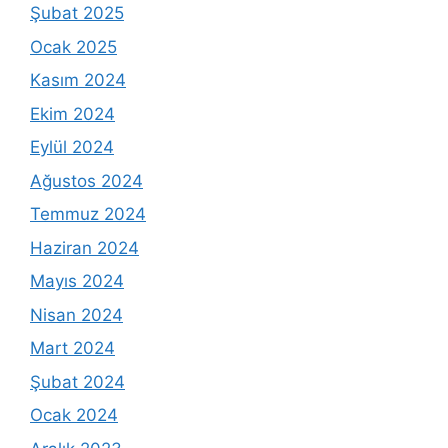
Şubat 2025
Ocak 2025
Kasım 2024
Ekim 2024
Eylül 2024
Ağustos 2024
Temmuz 2024
Haziran 2024
Mayıs 2024
Nisan 2024
Mart 2024
Şubat 2024
Ocak 2024