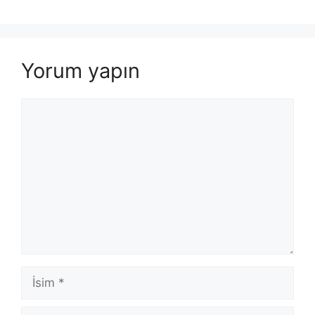
Yorum yapın
Yorum
İsim
E-