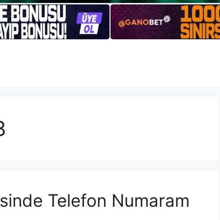
3
esinde Telefon Numaram