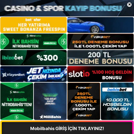
×
Mobilbahis GİRİŞ İÇİN TIKLAYINIZ!