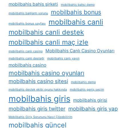
mobilbahis bahis şirketi
mobilbahis bahsi demo
mobilbahis bonus
mobilbahis bağlantı sorunu
mobilbahis canli
mobilbahis bonus sayfası
mobilbahis canli destek
mobilbahis canli maç izle
Mobilbahis Canlı Casino Oyunları
mobilbahis canlı casino
mobilbahis canlı desteği
mobilbahis canlı yayın
mobilbahis casino
mobilbahis casino oyunları
mobilbahis casino sitesi
mobilbahis demo
mobilbahis destek ekibi oyunu hakkında
mobilbahis geniş seçim
mobilbahis giris
mobilbahis girisi
mobilbahis giris twitter
mobilbahis giris yap
Mobilbahis Giriş Sorununu Nasıl Çözebilirim
mobilbahis güncel