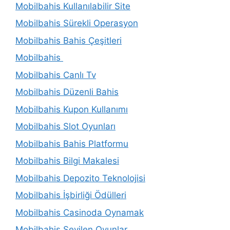
Mobilbahis Kullanılabilir Site
Mobilbahis Sürekli Operasyon
Mobilbahis Bahis Çeşitleri
Mobilbahis
Mobilbahis Canlı Tv
Mobilbahis Düzenli Bahis
Mobilbahis Kupon Kullanımı
Mobilbahis Slot Oyunları
Mobilbahis Bahis Platformu
Mobilbahis Bilgi Makalesi
Mobilbahis Depozito Teknolojisi
Mobilbahis İşbirliği Ödülleri
Mobilbahis Casinoda Oynamak
Mobilbahis Sevilen Oyunlar