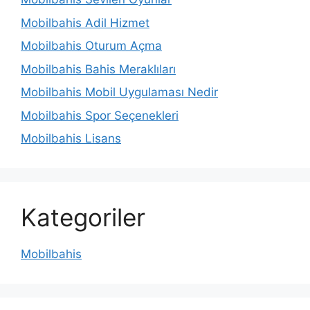
Mobilbahis Adil Hizmet
Mobilbahis Oturum Açma
Mobilbahis Bahis Meraklıları
Mobilbahis Mobil Uygulaması Nedir
Mobilbahis Spor Seçenekleri
Mobilbahis Lisans
Kategoriler
Mobilbahis