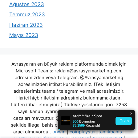
Ağustos 2023
Temmuz 2023
Haziran 2023
Mayıs 2023
Avrasya'nın en büyük reklam platformunda olmak için
Microsoft Teams:
reklam@avrasyamarketing.com
adresimizden veya Telegram: @Avrasyamarketing
adresimizden irtibat kurabilirsiniz. (Tek iletişim
adreslerimiz teams / telegram ve mail adresimizdir.
Harici hiçbir iletişim adresimiz bulunmamaktadır.
Lütfen itibar etmeyiniz.) Türkiye yasalarına göre 7258
sayılı kanun uyarınca yasa dışı bahis oynamanın
cezaları mevcuttur. Şu an bulunduğunuz site hiç bir
şekilde illegal bahis oyunları oynatmıyor ve oynamaya
aracı olmuyordur.
onwin
|
coinplaystar
|
anlıkbahis
|