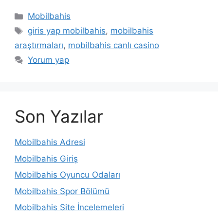
Kategoriler
Mobilbahis
Etiketler
giris yap mobilbahis
,
mobilbahis
araştırmaları
,
mobilbahis canlı casino
Yorum yap
Son Yazılar
Mobilbahis Adresi
Mobilbahis Giriş
Mobilbahis Oyuncu Odaları
Mobilbahis Spor Bölümü
Mobilbahis Site İncelemeleri