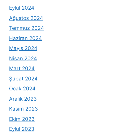
Eylül 2024
Ağustos 2024
Temmuz 2024
Haziran 2024
Mayıs 2024
Nisan 2024
Mart 2024
Şubat 2024
Ocak 2024
Aralık 2023
Kasım 2023
Ekim 2023
Eylül 2023