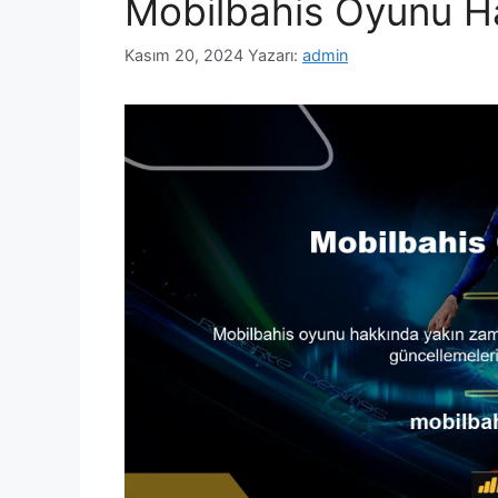
Mobilbahis Oyunu H
Kasım 20, 2024
Yazarı:
admin