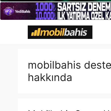
İçeriğe
atla
mobilbahis deste
hakkında