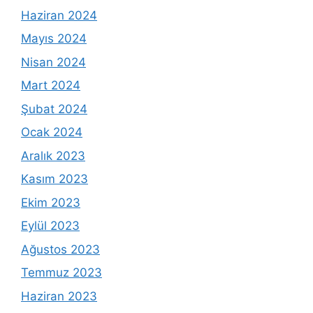
Haziran 2024
Mayıs 2024
Nisan 2024
Mart 2024
Şubat 2024
Ocak 2024
Aralık 2023
Kasım 2023
Ekim 2023
Eylül 2023
Ağustos 2023
Temmuz 2023
Haziran 2023