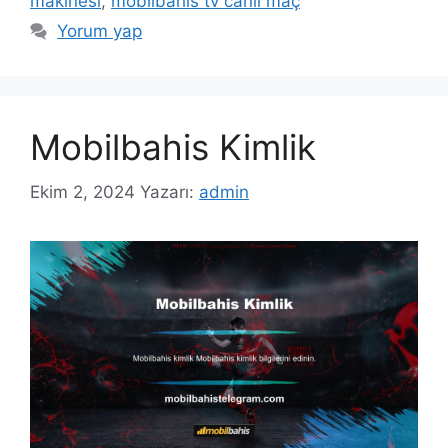
makinesi
,
mobilbahis tv canli maç
Yorum yap
Mobilbahis Kimlik
Ekim 2, 2024
Yazarı:
admin