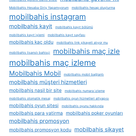
Mobilbahis Hesaba Giriş Yapamıyorum
mobilbahis hesap oluşturma
mobilbahis instagram
mobilbahis kayit
mobilbahis kayıt bölümü
mobilbahis kayıt i̇şlemi
mobilbahis kayıt sayfası
mobilbahis kaç oldu
mobilbahis link şikayeti alıyor mu
mobilbahis maç izle
mobilbahis lisanslı bahisçi
mobilbahis maç izleme
Mobilbahis Mobil
mobilbahis mobil bağlantı
mobilbahis müşteri hizmetleri
mobilbahis nasil bir site
mobilbahis numara i̇zleme
mobilbahis otomatik mesaj
mobilbahis oyun hizmetleri altyapısı
mobilbahis oyun sitesi
mobilbahis oyunu hakkında
mobilbahis para yatirma
mobilbahis poker oyunları
mobilbahis promosyon
mobilbahis sikayet
mobilbahis promosyon kodu