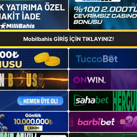
Mobilbahis GİRİŞ İÇİN TIKLAYINIZ!