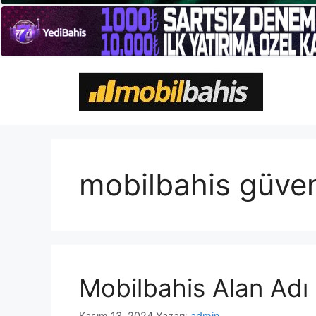
İçeriğe
atla
mobilbahis güveni
Mobilbahis Alan Adı 
Kasım 13, 2024
Yazarı:
admin