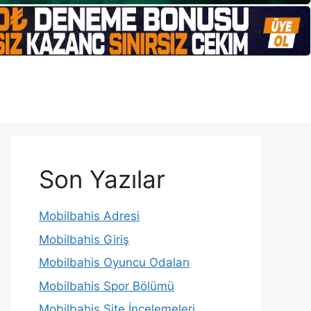
Son Yazılar
Mobilbahis Adresi
Mobilbahis Giriş
Mobilbahis Oyuncu Odaları
Mobilbahis Spor Bölümü
Mobilbahis Site İncelemeleri