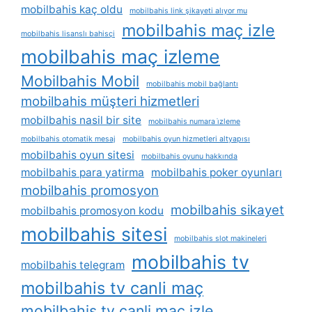
mobilbahis kaç oldu
mobilbahis link şikayeti alıyor mu
mobilbahis maç izle
mobilbahis lisanslı bahisçi
mobilbahis maç izleme
Mobilbahis Mobil
mobilbahis mobil bağlantı
mobilbahis müşteri hizmetleri
mobilbahis nasil bir site
mobilbahis numara i̇zleme
mobilbahis otomatik mesaj
mobilbahis oyun hizmetleri altyapısı
mobilbahis oyun sitesi
mobilbahis oyunu hakkında
mobilbahis para yatirma
mobilbahis poker oyunları
mobilbahis promosyon
mobilbahis sikayet
mobilbahis promosyon kodu
mobilbahis sitesi
mobilbahis slot makineleri
mobilbahis tv
mobilbahis telegram
mobilbahis tv canli maç
mobilbahis tv canli maç izle