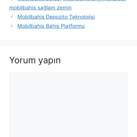
mobilbahis sağlam zemin
Mobilbahis Depozito Teknolojisi
Mobilbahis Bahis Platformu
Yorum yapın
Yorum