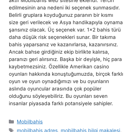
aktif Mobilbahis web sitesine eklendi. Tercih
edilmesinin ana nedeni iki seçenek sunmasıdır.
Belirli gruplara koyduğunuz paranın bir kısmı
size geri verilecek ve Asya handikapıyla oynama
şansınız olacak. Üç seçenek var. 1×2 bahis türü
daha düşük risk seçenekleri sunar. Bir takıma
bahis yaparsanız ve kazanırlarsa, kazanırsınız.
Ancak bahse girdiğiniz ekip birlikte kalırsa,
paranızı geri alırsınız. Başka bir deyişle, hiç para
kaybetmezsiniz. Özellikle Amerikan casino
oyunları hakkında konuştuğumuzda, birçok farklı
oyun ve oyun oynadığımızı ve bu oyunların
aslında oyuncular arasında çok popüler
olduğunu söyleyebiliriz. Bu oyunları seven
insanlar piyasada farklı potansiyele sahipler.
Kategoriler
Mobilbahis
Etiketler
mobilbahis adres
,
mobilbahis bilgi makalesi
,