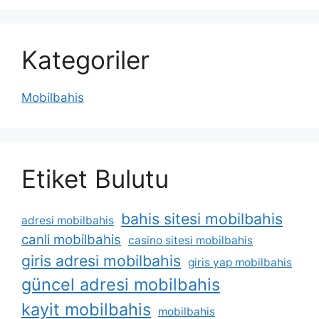
Kategoriler
Mobilbahis
Etiket Bulutu
bahis sitesi mobilbahis
adresi mobilbahis
canli mobilbahis
casino sitesi mobilbahis
giris adresi mobilbahis
giris yap mobilbahis
güncel adresi mobilbahis
kayit mobilbahis
mobilbahis