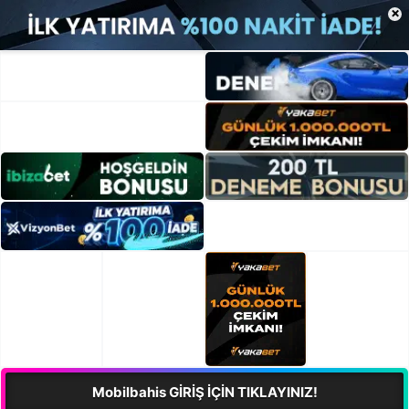
×
Mobilbahis GİRİŞ İÇİN TIKLAYINIZ!