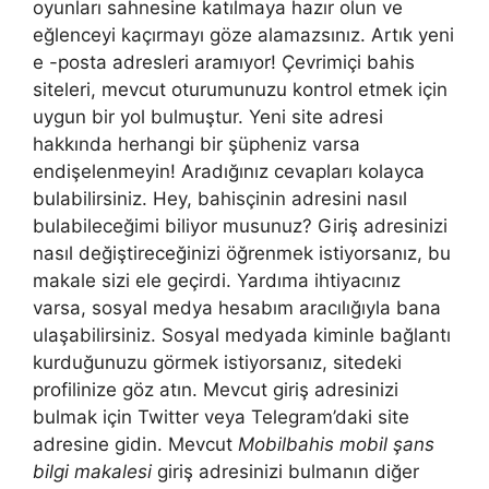
oyunları sahnesine katılmaya hazır olun ve
eğlenceyi kaçırmayı göze alamazsınız. Artık yeni
e -posta adresleri aramıyor! Çevrimiçi bahis
siteleri, mevcut oturumunuzu kontrol etmek için
uygun bir yol bulmuştur. Yeni site adresi
hakkında herhangi bir şüpheniz varsa
endişelenmeyin! Aradığınız cevapları kolayca
bulabilirsiniz. Hey, bahisçinin adresini nasıl
bulabileceğimi biliyor musunuz? Giriş adresinizi
nasıl değiştireceğinizi öğrenmek istiyorsanız, bu
makale sizi ele geçirdi. Yardıma ihtiyacınız
varsa, sosyal medya hesabım aracılığıyla bana
ulaşabilirsiniz. Sosyal medyada kiminle bağlantı
kurduğunuzu görmek istiyorsanız, sitedeki
profilinize göz atın. Mevcut giriş adresinizi
bulmak için Twitter veya Telegram’daki site
adresine gidin. Mevcut
Mobilbahis mobil şans
bilgi makalesi
giriş adresinizi bulmanın diğer