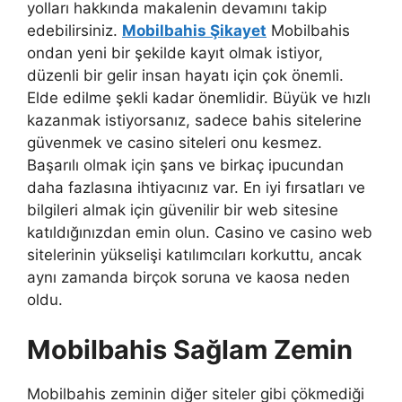
yolları hakkında makalenin devamını takip
edebilirsiniz.
Mobilbahis Şikayet
Mobilbahis
ondan yeni bir şekilde kayıt olmak istiyor,
düzenli bir gelir insan hayatı için çok önemli.
Elde edilme şekli kadar önemlidir. Büyük ve hızlı
kazanmak istiyorsanız, sadece bahis sitelerine
güvenmek ve casino siteleri onu kesmez.
Başarılı olmak için şans ve birkaç ipucundan
daha fazlasına ihtiyacınız var. En iyi fırsatları ve
bilgileri almak için güvenilir bir web sitesine
katıldığınızdan emin olun. Casino ve casino web
sitelerinin yükselişi katılımcıları korkuttu, ancak
aynı zamanda birçok soruna ve kaosa neden
oldu.
Mobilbahis Sağlam Zemin
Mobilbahis zeminin diğer siteler gibi çökmediği