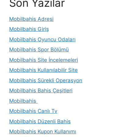
Son Yazılar
Mobilbahis Adresi
Mobilbahis Giriş
Mobilbahis Oyuncu Odaları
Mobilbahis Spor Bölümü
Mobilbahis Site İncelemeleri
Mobilbahis Kullanılabilir Site
Mobilbahis Sürekli Operasyon
Mobilbahis Bahis Çeşitleri
Mobilbahis
Mobilbahis Canlı Tv
Mobilbahis Düzenli Bahis
Mobilbahis Kupon Kullanımı