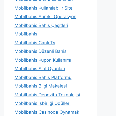
Mobilbahis Kullanılabilir Site
Mobilbahis Sürekli Operasyon
Mobilbahis Bahis Çeşitleri
Mobilbahis
Mobilbahis Canlı Tv
Mobilbahis Düzenli Bahis
Mobilbahis Kupon Kullanımı
Mobilbahis Slot Oyunları
Mobilbahis Bahis Platformu
Mobilbahis Bilgi Makalesi
Mobilbahis Depozito Teknolojisi
Mobilbahis İşbirliği Ödülleri
Mobilbahis Casinoda Oynamak