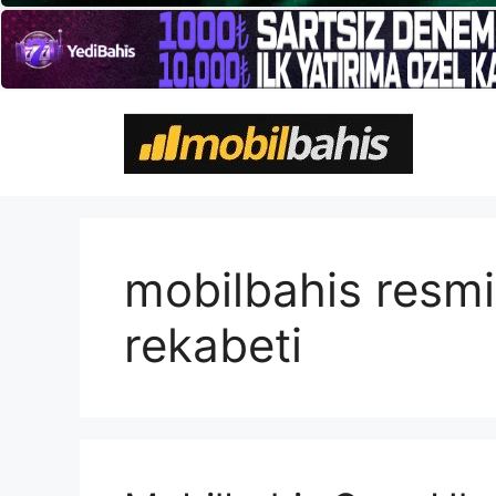
İçeriğe
atla
mobilbahis resmi 
rekabeti