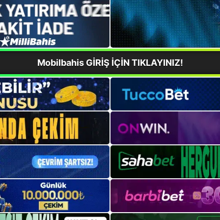
Mobilbahis GİRİŞ İÇİN TIKLAYINIZ!