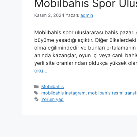
Mobilbahis Spor Ulus
Kasım 2, 2024
Yazarı:
admin
Mobilbahis spor uluslararası bahis pazarı
büyüme yaşadığı açıktır. Diğer ülkelerdeki 
olma eğilimindedir ve bunları ortalamanın
anında kazançlar, oyun içi veya canlı bah
yerli site oranlarından oldukça yüksek ola
oku…
Kategoriler
Mobilbahis
Etiketler
mobilbahis instagram
,
mobilbahis resmi transfe
Yorum yap