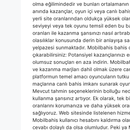
olma eğilimindedir ve bunları ortalamanın
anında kazançlar, oyun içi veya canlı bah
yerli site oranlarından oldukça yüksek ola
seviyeyi veya tek oyunu temsil eden bu ba
oranları ile kazanma şansınızı nasıl artırabi
olasılıklar konusunda derin bir anlayışa sah
yelpazesi sunmaktadır. Mobilbahis bahis o
çıkarabilirsiniz: Potansiyel kazançlarınızı 
olumsuz sonuçları en aza indirin. Mobilbah
ve kazanma marjları dahil olmak üzere canl
platformun temel amacı oyuncuların tutku 
maçlarına canlı bahis imkanı sunarak oyunc
Mevcut tahmin seçeneklerinin bolluğu nede
kullanma şansınız artıyor. Ek olarak, tek b
oranlarını korumanıza ve daha yüksek ora
sağlıyoruz. Web sitesinde listelenen hizmet
Mobilbahis kullanıcı hesabını kaldırma ola
cevabı dolaylı da olsa olumludur. Peki ya 