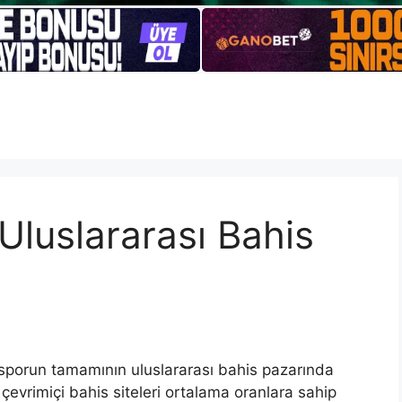
Uluslararası Bahis
 sporun tamamının uluslararası bahis pazarında
çevrimiçi bahis siteleri ortalama oranlara sahip