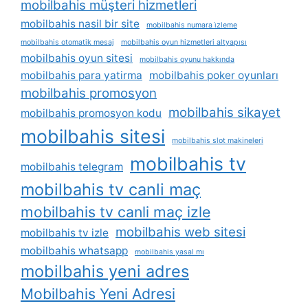
mobilbahis müşteri hizmetleri
mobilbahis nasil bir site
mobilbahis numara i̇zleme
mobilbahis otomatik mesaj
mobilbahis oyun hizmetleri altyapısı
mobilbahis oyun sitesi
mobilbahis oyunu hakkında
mobilbahis para yatirma
mobilbahis poker oyunları
mobilbahis promosyon
mobilbahis sikayet
mobilbahis promosyon kodu
mobilbahis sitesi
mobilbahis slot makineleri
mobilbahis tv
mobilbahis telegram
mobilbahis tv canli maç
mobilbahis tv canli maç izle
mobilbahis web sitesi
mobilbahis tv izle
mobilbahis whatsapp
mobilbahis yasal mı
mobilbahis yeni adres
Mobilbahis Yeni Adresi