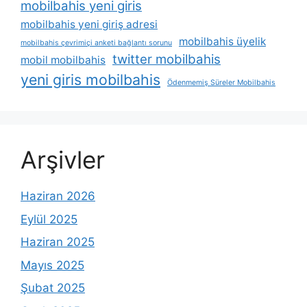
mobilbahis yeni giris
mobilbahis yeni giriş adresi
mobilbahis üyelik
mobilbahis çevrimiçi anketi bağlantı sorunu
twitter mobilbahis
mobil mobilbahis
yeni giris mobilbahis
Ödenmemiş Süreler Mobilbahis
Arşivler
Haziran 2026
Eylül 2025
Haziran 2025
Mayıs 2025
Şubat 2025