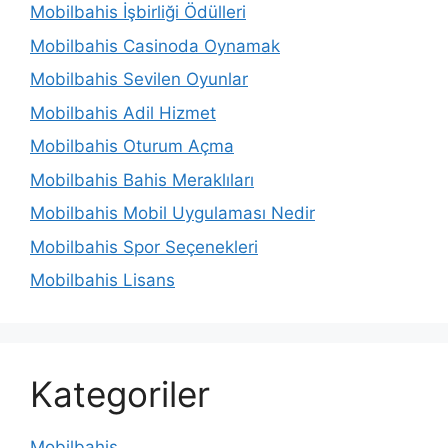
Mobilbahis İşbirliği Ödülleri
Mobilbahis Casinoda Oynamak
Mobilbahis Sevilen Oyunlar
Mobilbahis Adil Hizmet
Mobilbahis Oturum Açma
Mobilbahis Bahis Meraklıları
Mobilbahis Mobil Uygulaması Nedir
Mobilbahis Spor Seçenekleri
Mobilbahis Lisans
Kategoriler
Mobilbahis