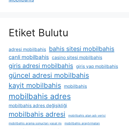
Etiket Bulutu
bahis sitesi mobilbahis
adresi mobilbahis
canli mobilbahis
casino sitesi mobilbahis
giris adresi mobilbahis
giris yap mobilbahis
güncel adresi mobilbahis
kayit mobilbahis
mobilbahis
mobilbahis adres
mobilbahis adres değişikliği
mobilbahis adresi
mobilbahis alan adı verisi
mobilbahis arama sonuçları yasal mı
mobilbahis araştırmaları