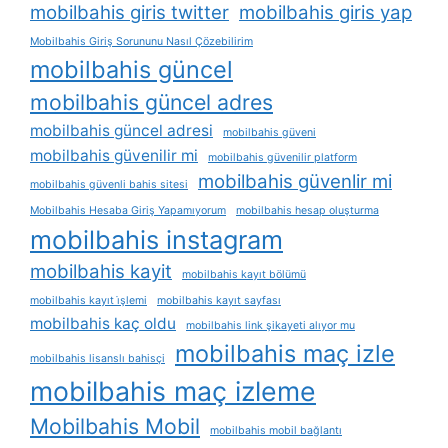
mobilbahis giris twitter
mobilbahis giris yap
Mobilbahis Giriş Sorununu Nasıl Çözebilirim
mobilbahis güncel
mobilbahis güncel adres
mobilbahis güncel adresi
mobilbahis güveni
mobilbahis güvenilir mi
mobilbahis güvenilir platform
mobilbahis güvenlir mi
mobilbahis güvenli bahis sitesi
Mobilbahis Hesaba Giriş Yapamıyorum
mobilbahis hesap oluşturma
mobilbahis instagram
mobilbahis kayit
mobilbahis kayıt bölümü
mobilbahis kayıt i̇şlemi
mobilbahis kayıt sayfası
mobilbahis kaç oldu
mobilbahis link şikayeti alıyor mu
mobilbahis maç izle
mobilbahis lisanslı bahisçi
mobilbahis maç izleme
Mobilbahis Mobil
mobilbahis mobil bağlantı