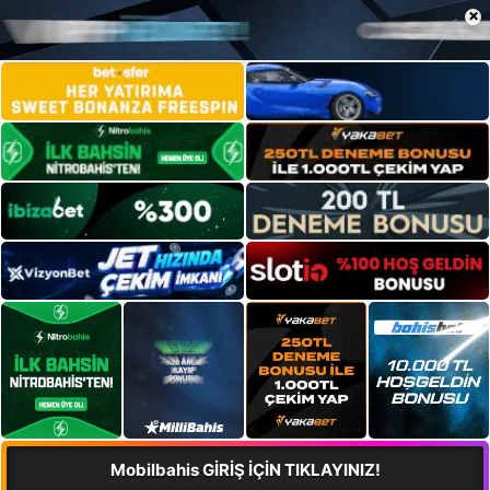
×
Mobilbahis GİRİŞ İÇİN TIKLAYINIZ!