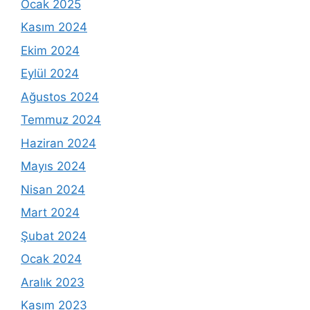
Ocak 2025
Kasım 2024
Ekim 2024
Eylül 2024
Ağustos 2024
Temmuz 2024
Haziran 2024
Mayıs 2024
Nisan 2024
Mart 2024
Şubat 2024
Ocak 2024
Aralık 2023
Kasım 2023