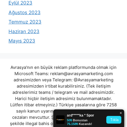
Eylül 2023
Ağustos 2023
Temmuz 2023
Haziran 2023
Mayıs 2023
Avrasya'nın en büyük reklam platformunda olmak için
Microsoft Teams:
reklam@avrasyamarketing.com
adresimizden veya Telegram: @Avrasyamarketing
adresimizden irtibat kurabilirsiniz. (Tek iletişim
adreslerimiz teams / telegram ve mail adresimizdir.
Harici hiçbir iletişim adresimiz bulunmamaktadır.
Lütfen itibar etmeyiniz.) Türkiye yasalarına göre 7258
sayılı kanun uyarınca yasa dışı bahis oynamanın
cezaları mevcuttur. Şu an bulunduğunuz site hiç bir
şekilde illegal bahis oyunları oynatmıyor ve oynamaya