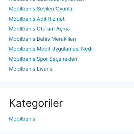
Mobilbahis Sevilen Oyunlar
Mobilbahis Adil Hizmet
Mobilbahis Oturum Açma
Mobilbahis Bahis Meraklıları
Mobilbahis Mobil Uygulaması Nedir
Mobilbahis Spor Seçenekleri
Mobilbahis Lisans
Kategoriler
Mobilbahis