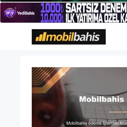
İçeriğe
atla