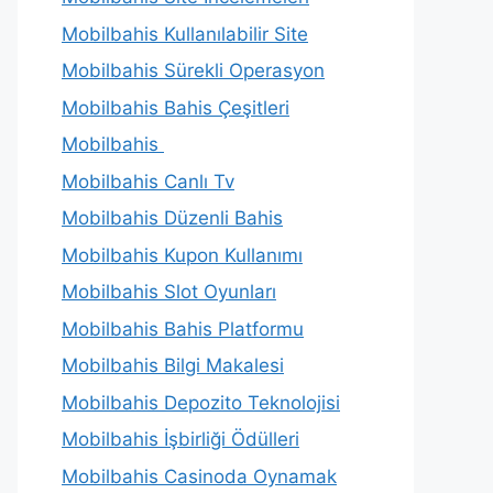
Mobilbahis Kullanılabilir Site
Mobilbahis Sürekli Operasyon
Mobilbahis Bahis Çeşitleri
Mobilbahis
Mobilbahis Canlı Tv
Mobilbahis Düzenli Bahis
Mobilbahis Kupon Kullanımı
Mobilbahis Slot Oyunları
Mobilbahis Bahis Platformu
Mobilbahis Bilgi Makalesi
Mobilbahis Depozito Teknolojisi
Mobilbahis İşbirliği Ödülleri
Mobilbahis Casinoda Oynamak