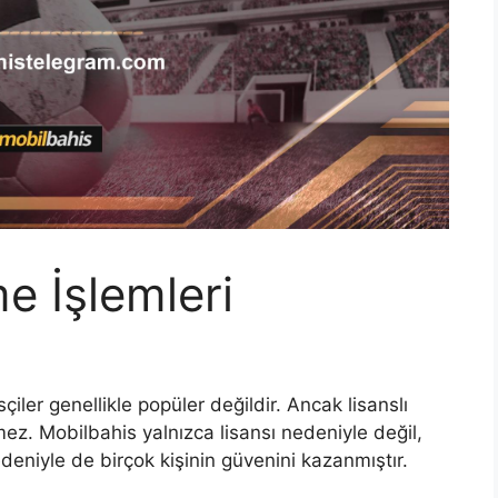
 İşlemleri
çiler genellikle popüler değildir. Ancak lisanslı
mez. Mobilbahis yalnızca lisansı nedeniyle değil,
nedeniyle de birçok kişinin güvenini kazanmıştır.