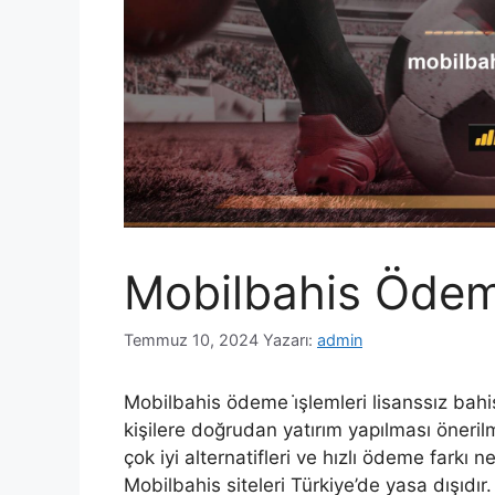
Mobilbahis Ödeme
Temmuz 10, 2024
Yazarı:
admin
Mobilbahis ödeme i̇şlemleri lisanssız bahis
kişilere doğrudan yatırım yapılması öneril
çok iyi alternatifleri ve hızlı ödeme farkı 
Mobilbahis siteleri Türkiye’de yasa dışıdır.