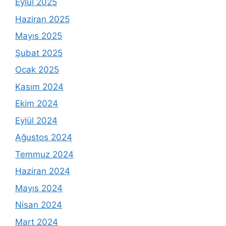
Eylül 2025
Haziran 2025
Mayıs 2025
Şubat 2025
Ocak 2025
Kasım 2024
Ekim 2024
Eylül 2024
Ağustos 2024
Temmuz 2024
Haziran 2024
Mayıs 2024
Nisan 2024
Mart 2024