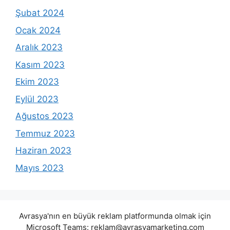
Şubat 2024
Ocak 2024
Aralık 2023
Kasım 2023
Ekim 2023
Eylül 2023
Ağustos 2023
Temmuz 2023
Haziran 2023
Mayıs 2023
Avrasya'nın en büyük reklam platformunda olmak için
Microsoft Teams:
reklam@avrasyamarketing.com