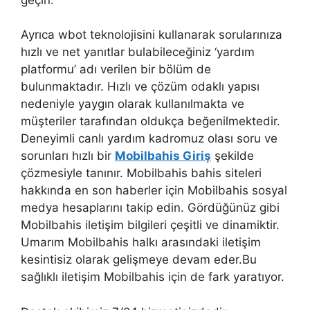
Ayrıca wbot teknolojisini kullanarak sorularınıza
hızlı ve net yanıtlar bulabileceğiniz ‘yardım
platformu’ adı verilen bir bölüm de
bulunmaktadır. Hızlı ve çözüm odaklı yapısı
nedeniyle yaygın olarak kullanılmakta ve
müşteriler tarafından oldukça beğenilmektedir.
Deneyimli canlı yardım kadromuz olası soru ve
sorunları hızlı bir
Mobilbahis Giriş
şekilde
çözmesiyle tanınır. Mobilbahis bahis siteleri
hakkında en son haberler için Mobilbahis sosyal
medya hesaplarını takip edin. Gördüğünüz gibi
Mobilbahis iletişim bilgileri çeşitli ve dinamiktir.
Umarım Mobilbahis halkı arasındaki iletişim
kesintisiz olarak gelişmeye devam eder.Bu
sağlıklı iletişim Mobilbahis için de fark yaratıyor.