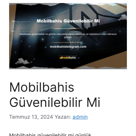
Mobilbahis
Güvenilebilir Mi
Temmuz 13, 2024
Yazarı:
admin
Mobilbahis güvenilebilir mi günlük