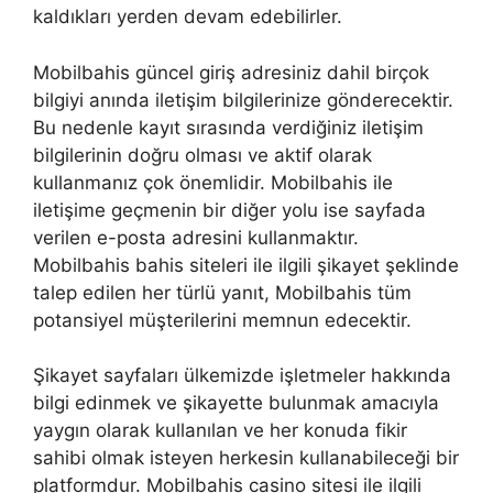
kaldıkları yerden devam edebilirler.
Mobilbahis güncel giriş adresiniz dahil birçok
bilgiyi anında iletişim bilgilerinize gönderecektir.
Bu nedenle kayıt sırasında verdiğiniz iletişim
bilgilerinin doğru olması ve aktif olarak
kullanmanız çok önemlidir. Mobilbahis ile
iletişime geçmenin bir diğer yolu ise sayfada
verilen e-posta adresini kullanmaktır.
Mobilbahis bahis siteleri ile ilgili şikayet şeklinde
talep edilen her türlü yanıt, Mobilbahis tüm
potansiyel müşterilerini memnun edecektir.
Şikayet sayfaları ülkemizde işletmeler hakkında
bilgi edinmek ve şikayette bulunmak amacıyla
yaygın olarak kullanılan ve her konuda fikir
sahibi olmak isteyen herkesin kullanabileceği bir
platformdur. Mobilbahis casino sitesi ile ilgili