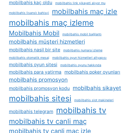
mobilbahis kaç oldu
mobilbahis link şikayeti alıyor mu
mobilbahis maç izle
mobilbahis lisanslı bahisçi
mobilbahis maç izleme
Mobilbahis Mobil
mobilbahis mobil bağlantı
mobilbahis müşteri hizmetleri
mobilbahis nasil bir site
mobilbahis numara i̇zleme
mobilbahis otomatik mesaj
mobilbahis oyun hizmetleri altyapısı
mobilbahis oyun sitesi
mobilbahis oyunu hakkında
mobilbahis para yatirma
mobilbahis poker oyunları
mobilbahis promosyon
mobilbahis sikayet
mobilbahis promosyon kodu
mobilbahis sitesi
mobilbahis slot makineleri
mobilbahis tv
mobilbahis telegram
mobilbahis tv canli maç
mobilbahis tv canli maç izle