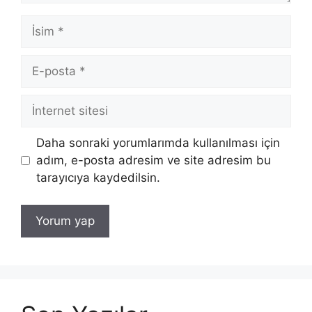
İsim
E-
posta
İnternet
sitesi
Daha sonraki yorumlarımda kullanılması için
adım, e-posta adresim ve site adresim bu
tarayıcıya kaydedilsin.