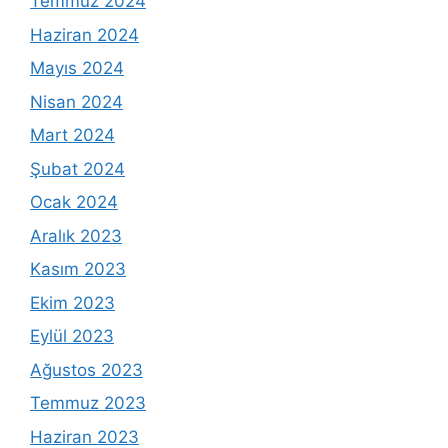
Temmuz 2024
Haziran 2024
Mayıs 2024
Nisan 2024
Mart 2024
Şubat 2024
Ocak 2024
Aralık 2023
Kasım 2023
Ekim 2023
Eylül 2023
Ağustos 2023
Temmuz 2023
Haziran 2023