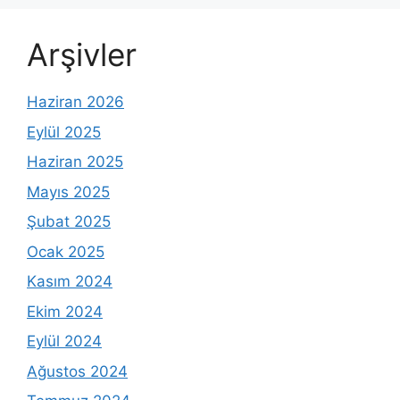
Arşivler
Haziran 2026
Eylül 2025
Haziran 2025
Mayıs 2025
Şubat 2025
Ocak 2025
Kasım 2024
Ekim 2024
Eylül 2024
Ağustos 2024