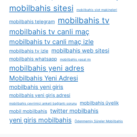
mobilbahis sitesi
mobilbahis slot makineleri
mobilbahis tv
mobilbahis telegram
mobilbahis tv canli maç
mobilbahis tv canli maç izle
mobilbahis web sitesi
mobilbahis tv izle
mobilbahis whatsapp
mobilbahis yasal mı
mobilbahis yeni adres
Mobilbahis Yeni Adresi
mobilbahis yeni giris
mobilbahis yeni giriş adresi
mobilbahis üyelik
mobilbahis çevrimiçi anketi bağlantı sorunu
twitter mobilbahis
mobil mobilbahis
yeni giris mobilbahis
Ödenmemiş Süreler Mobilbahis