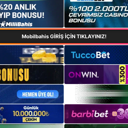
Mobilbahis GİRİŞ İÇİN TIKLAYINIZ!