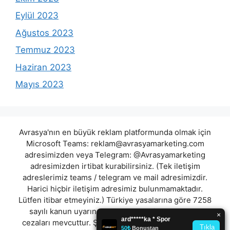
Eylül 2023
Ağustos 2023
Temmuz 2023
Haziran 2023
Mayıs 2023
Avrasya'nın en büyük reklam platformunda olmak için
Microsoft Teams:
reklam@avrasyamarketing.com
adresimizden veya Telegram: @Avrasyamarketing
adresimizden irtibat kurabilirsiniz. (Tek iletişim
adreslerimiz teams / telegram ve mail adresimizdir.
Harici hiçbir iletişim adresimiz bulunmamaktadır.
Lütfen itibar etmeyiniz.) Türkiye yasalarına göre 7258
sayılı kanun uyarınca yasa dışı bahis oynamanın
cezaları mevcuttur. Şu an bulunduğunuz site hiç bir