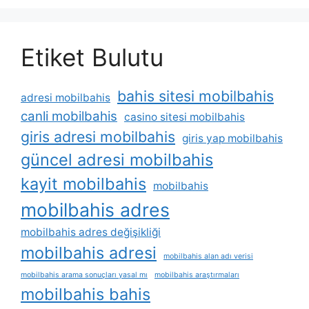
Etiket Bulutu
bahis sitesi mobilbahis
adresi mobilbahis
canli mobilbahis
casino sitesi mobilbahis
giris adresi mobilbahis
giris yap mobilbahis
güncel adresi mobilbahis
kayit mobilbahis
mobilbahis
mobilbahis adres
mobilbahis adres değişikliği
mobilbahis adresi
mobilbahis alan adı verisi
mobilbahis arama sonuçları yasal mı
mobilbahis araştırmaları
mobilbahis bahis