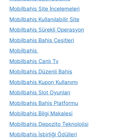
Mobilbahis Site İncelemeleri
Mobilbahis Kullanılabilir Site
Mobilbahis Sürekli Operasyon
Mobilbahis Bahis Çeşitleri
Mobilbahis
Mobilbahis Canlı Tv
Mobilbahis Düzenli Bahis
Mobilbahis Kupon Kullanımı
Mobilbahis Slot Oyunları
Mobilbahis Bahis Platformu
Mobilbahis Bilgi Makalesi
Mobilbahis Depozito Teknolojisi
Mobilbahis İşbirliği Ödülleri