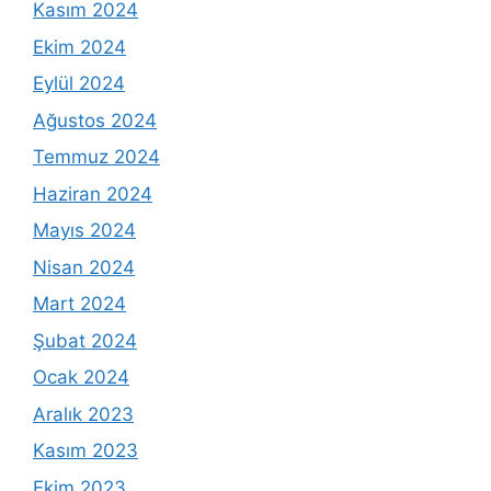
Kasım 2024
Ekim 2024
Eylül 2024
Ağustos 2024
Temmuz 2024
Haziran 2024
Mayıs 2024
Nisan 2024
Mart 2024
Şubat 2024
Ocak 2024
Aralık 2023
Kasım 2023
Ekim 2023