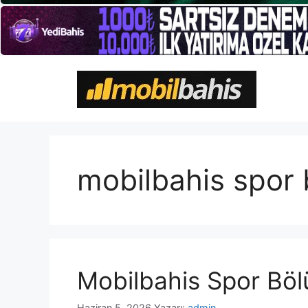
İçeriğe
atla
mobilbahis spor
Mobilbahis Spor Bö
Haziran 5, 2026
Yazarı:
admin