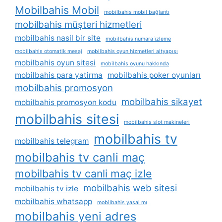
Mobilbahis Mobil
mobilbahis mobil bağlantı
mobilbahis müşteri hizmetleri
mobilbahis nasil bir site
mobilbahis numara i̇zleme
mobilbahis otomatik mesaj
mobilbahis oyun hizmetleri altyapısı
mobilbahis oyun sitesi
mobilbahis oyunu hakkında
mobilbahis para yatirma
mobilbahis poker oyunları
mobilbahis promosyon
mobilbahis sikayet
mobilbahis promosyon kodu
mobilbahis sitesi
mobilbahis slot makineleri
mobilbahis tv
mobilbahis telegram
mobilbahis tv canli maç
mobilbahis tv canli maç izle
mobilbahis web sitesi
mobilbahis tv izle
mobilbahis whatsapp
mobilbahis yasal mı
mobilbahis yeni adres