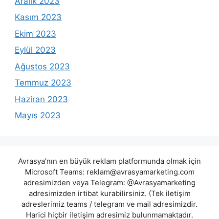
Aralık 2023
Kasım 2023
Ekim 2023
Eylül 2023
Ağustos 2023
Temmuz 2023
Haziran 2023
Mayıs 2023
Avrasya'nın en büyük reklam platformunda olmak için
Microsoft Teams:
reklam@avrasyamarketing.com
adresimizden veya Telegram: @Avrasyamarketing
adresimizden irtibat kurabilirsiniz. (Tek iletişim
adreslerimiz teams / telegram ve mail adresimizdir.
Harici hiçbir iletişim adresimiz bulunmamaktadır.