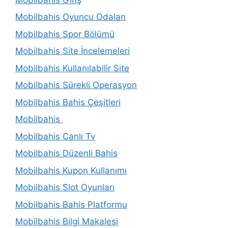
Mobilbahis Oyuncu Odaları
Mobilbahis Spor Bölümü
Mobilbahis Site İncelemeleri
Mobilbahis Kullanılabilir Site
Mobilbahis Sürekli Operasyon
Mobilbahis Bahis Çeşitleri
Mobilbahis
Mobilbahis Canlı Tv
Mobilbahis Düzenli Bahis
Mobilbahis Kupon Kullanımı
Mobilbahis Slot Oyunları
Mobilbahis Bahis Platformu
Mobilbahis Bilgi Makalesi