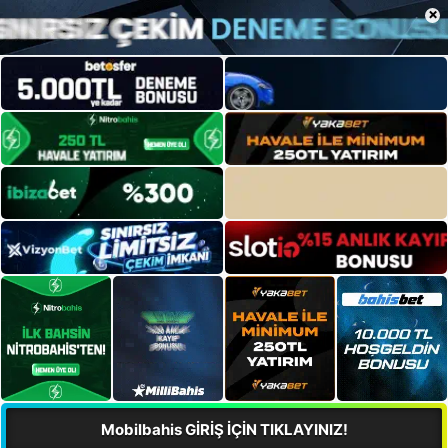
×
Mobilbahis GİRİŞ İÇİN TIKLAYINIZ!