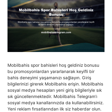
Mobilbahis spor bahisleri hoş geldiniz bonusu
bu promosyonlardan yararlanarak keyifli bir
bahis deneyimi yaşamanızı sağlayın. Giriş
bilgilerinizi girerek Mobilbahis erişin. Mobilbahis
sosyal medya hesapları yeni giriş bilgileriyle sık
sık güncellenmektedir. Mobilbahis Telegram’ı
sosyal medya kanallarınızda da kullanabilirsiniz.
Yeni reklam fırsatlarından ilk siz haberdar olun.