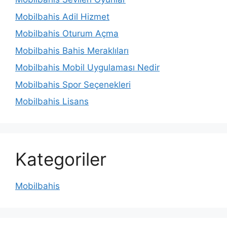
Mobilbahis Adil Hizmet
Mobilbahis Oturum Açma
Mobilbahis Bahis Meraklıları
Mobilbahis Mobil Uygulaması Nedir
Mobilbahis Spor Seçenekleri
Mobilbahis Lisans
Kategoriler
Mobilbahis