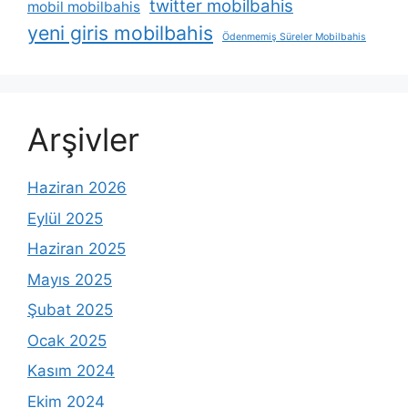
twitter mobilbahis
mobil mobilbahis
yeni giris mobilbahis
Ödenmemiş Süreler Mobilbahis
Arşivler
Haziran 2026
Eylül 2025
Haziran 2025
Mayıs 2025
Şubat 2025
Ocak 2025
Kasım 2024
Ekim 2024