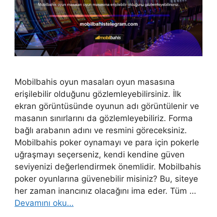
Mobilbahis oyun masaları oyun masasına
erişilebilir olduğunu gözlemleyebilirsiniz. İlk
ekran görüntüsünde oyunun adı görüntülenir ve
masanın sınırlarını da gözlemleyebiliriz. Forma
bağlı arabanın adını ve resmini göreceksiniz.
Mobilbahis poker oynamayı ve para için pokerle
uğraşmayı seçerseniz, kendi kendine güven
seviyenizi değerlendirmek önemlidir. Mobilbahis
poker oyunlarına güvenebilir misiniz? Bu, siteye
her zaman inancınız olacağını ima eder. Tüm …
Devamını oku…