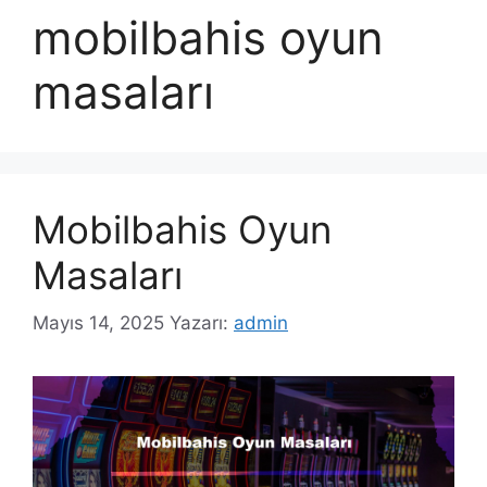
mobilbahis oyun
masaları
Mobilbahis Oyun
Masaları
Mayıs 14, 2025
Yazarı:
admin