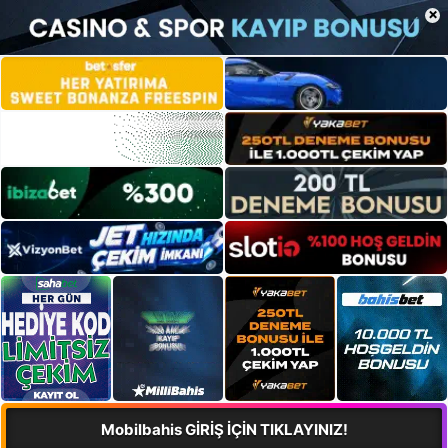
×
Mobilbahis GİRİŞ İÇİN TIKLAYINIZ!