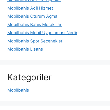
Mobilbahis Adil Hizmet
Mobilbahis Oturum Açma
Mobilbahis Bahis Meraklıları
Mobilbahis Mobil Uygulaması Nedir
Mobilbahis Spor Seçenekleri
Mobilbahis Lisans
Kategoriler
Mobilbahis