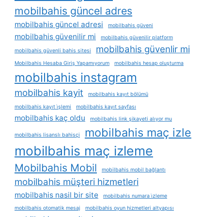
mobilbahis güncel adres
mobilbahis güncel adresi
mobilbahis güveni
mobilbahis güvenilir mi
mobilbahis güvenilir platform
mobilbahis güvenlir mi
mobilbahis güvenli bahis sitesi
Mobilbahis Hesaba Giriş Yapamıyorum
mobilbahis hesap oluşturma
mobilbahis instagram
mobilbahis kayit
mobilbahis kayıt bölümü
mobilbahis kayıt i̇şlemi
mobilbahis kayıt sayfası
mobilbahis kaç oldu
mobilbahis link şikayeti alıyor mu
mobilbahis maç izle
mobilbahis lisanslı bahisçi
mobilbahis maç izleme
Mobilbahis Mobil
mobilbahis mobil bağlantı
mobilbahis müşteri hizmetleri
mobilbahis nasil bir site
mobilbahis numara i̇zleme
mobilbahis otomatik mesaj
mobilbahis oyun hizmetleri altyapısı