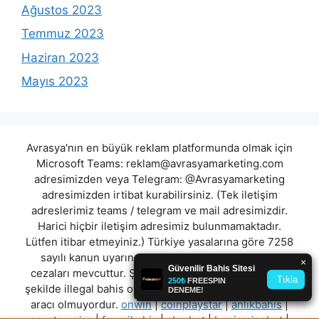
Ağustos 2023
Temmuz 2023
Haziran 2023
Mayıs 2023
Avrasya'nın en büyük reklam platformunda olmak için
Microsoft Teams:
reklam@avrasyamarketing.com
adresimizden veya Telegram: @Avrasyamarketing
adresimizden irtibat kurabilirsiniz. (Tek iletişim
adreslerimiz teams / telegram ve mail adresimizdir.
Harici hiçbir iletişim adresimiz bulunmamaktadır.
Lütfen itibar etmeyiniz.) Türkiye yasalarına göre 7258
sayılı kanun uyarınca yasa dışı bahis oynamanın
cezaları mevcuttur. Şu an bulunduğunuz site hiç bir
şekilde illegal bahis oyunları oynatmıyor ve oynamaya
aracı olmuyordur.
onwin
|
coinplaystar
|
anlıkbahis
|