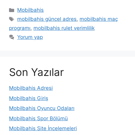
Kategoriler
Mobilbahis
Etiketler
mobilbahis güncel adres
,
mobilbahis maç
programı
,
mobilbahis rulet verimlilik
Yorum yap
Son Yazılar
Mobilbahis Adresi
Mobilbahis Giriş
Mobilbahis Oyuncu Odaları
Mobilbahis Spor Bölümü
Mobilbahis Site İncelemeleri