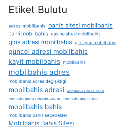
Etiket Bulutu
bahis sitesi mobilbahis
adresi mobilbahis
canli mobilbahis
casino sitesi mobilbahis
giris adresi mobilbahis
giris yap mobilbahis
güncel adresi mobilbahis
kayit mobilbahis
mobilbahis
mobilbahis adres
mobilbahis adres değişikliği
mobilbahis adresi
mobilbahis alan adı verisi
mobilbahis arama sonuçları yasal mı
mobilbahis araştırmaları
mobilbahis bahis
mobilbahis bahis seçenekleri
Mobilbahis Bahis Sitesi