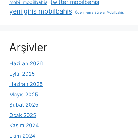
twitter mobilbahis
mobil mobilbahis
yeni giris mobilbahis
Ödenmemiş Süreler Mobilbahis
Arşivler
Haziran 2026
Eylül 2025
Haziran 2025
Mayıs 2025
Şubat 2025
Ocak 2025
Kasım 2024
Ekim 2024