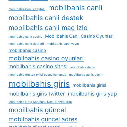
mobilbahis canli
mobilbahis bonus sayfası
mobilbahis canli destek
mobilbahis canli maç izle
Mobilbahis Canlı Casino Oyunları
mobilbahis canlı casino
mobilbahis canlı desteği
mobilbahis canlı yayın
mobilbahis casino
mobilbahis casino oyunları
mobilbahis casino sitesi
mobilbahis demo
mobilbahis destek ekibi oyunu hakkında
mobilbahis geniş seçim
mobilbahis giris
mobilbahis girisi
mobilbahis giris twitter
mobilbahis giris yap
Mobilbahis Giriş Sorununu Nasıl Çözebilirim
mobilbahis güncel
mobilbahis güncel adres