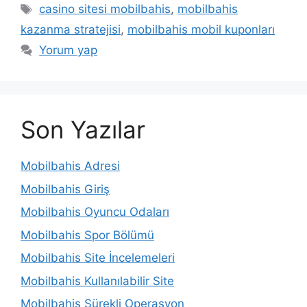
Etiketler
casino sitesi mobilbahis
,
mobilbahis
kazanma stratejisi
,
mobilbahis mobil kuponları
Yorum yap
Son Yazılar
Mobilbahis Adresi
Mobilbahis Giriş
Mobilbahis Oyuncu Odaları
Mobilbahis Spor Bölümü
Mobilbahis Site İncelemeleri
Mobilbahis Kullanılabilir Site
Mobilbahis Sürekli Operasyon