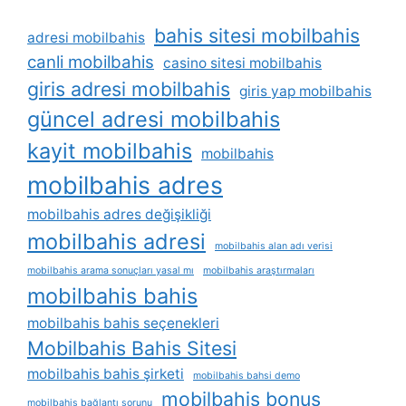
bahis sitesi mobilbahis
adresi mobilbahis
canli mobilbahis
casino sitesi mobilbahis
giris adresi mobilbahis
giris yap mobilbahis
güncel adresi mobilbahis
kayit mobilbahis
mobilbahis
mobilbahis adres
mobilbahis adres değişikliği
mobilbahis adresi
mobilbahis alan adı verisi
mobilbahis arama sonuçları yasal mı
mobilbahis araştırmaları
mobilbahis bahis
mobilbahis bahis seçenekleri
Mobilbahis Bahis Sitesi
mobilbahis bahis şirketi
mobilbahis bahsi demo
mobilbahis bonus
mobilbahis bağlantı sorunu