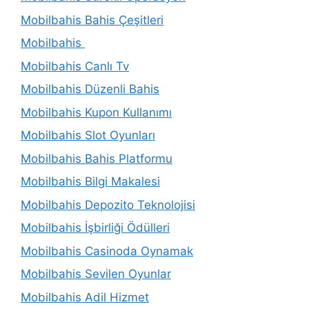
Mobilbahis Bahis Çeşitleri
Mobilbahis
Mobilbahis Canlı Tv
Mobilbahis Düzenli Bahis
Mobilbahis Kupon Kullanımı
Mobilbahis Slot Oyunları
Mobilbahis Bahis Platformu
Mobilbahis Bilgi Makalesi
Mobilbahis Depozito Teknolojisi
Mobilbahis İşbirliği Ödülleri
Mobilbahis Casinoda Oynamak
Mobilbahis Sevilen Oyunlar
Mobilbahis Adil Hizmet