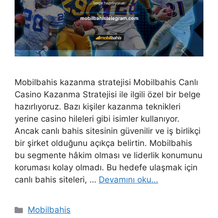
Mobilbahis kazanma stratejisi Mobilbahis Canlı
Casino Kazanma Stratejisi ile ilgili özel bir belge
hazırlıyoruz. Bazı kişiler kazanma teknikleri
yerine casino hileleri gibi isimler kullanıyor.
Ancak canlı bahis sitesinin güvenilir ve iş birlikçi
bir şirket olduğunu açıkça belirtin. Mobilbahis
bu segmente hâkim olması ve liderlik konumunu
koruması kolay olmadı. Bu hedefe ulaşmak için
canlı bahis siteleri, …
Devamını oku…
Kategoriler
Mobilbahis