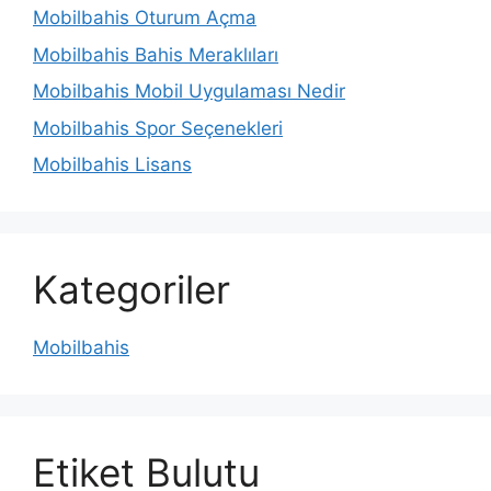
Mobilbahis Oturum Açma
Mobilbahis Bahis Meraklıları
Mobilbahis Mobil Uygulaması Nedir
Mobilbahis Spor Seçenekleri
Mobilbahis Lisans
Kategoriler
Mobilbahis
Etiket Bulutu