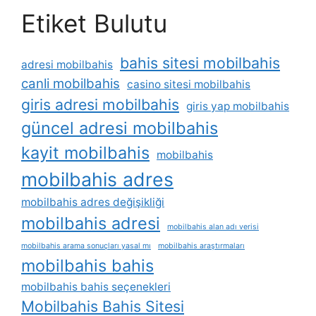
Etiket Bulutu
bahis sitesi mobilbahis
adresi mobilbahis
canli mobilbahis
casino sitesi mobilbahis
giris adresi mobilbahis
giris yap mobilbahis
güncel adresi mobilbahis
kayit mobilbahis
mobilbahis
mobilbahis adres
mobilbahis adres değişikliği
mobilbahis adresi
mobilbahis alan adı verisi
mobilbahis arama sonuçları yasal mı
mobilbahis araştırmaları
mobilbahis bahis
mobilbahis bahis seçenekleri
Mobilbahis Bahis Sitesi