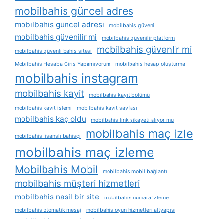
mobilbahis güncel adres
mobilbahis güncel adresi
mobilbahis güveni
mobilbahis güvenilir mi
mobilbahis güvenilir platform
mobilbahis güvenlir mi
mobilbahis güvenli bahis sitesi
Mobilbahis Hesaba Giriş Yapamıyorum
mobilbahis hesap oluşturma
mobilbahis instagram
mobilbahis kayit
mobilbahis kayıt bölümü
mobilbahis kayıt i̇şlemi
mobilbahis kayıt sayfası
mobilbahis kaç oldu
mobilbahis link şikayeti alıyor mu
mobilbahis maç izle
mobilbahis lisanslı bahisçi
mobilbahis maç izleme
Mobilbahis Mobil
mobilbahis mobil bağlantı
mobilbahis müşteri hizmetleri
mobilbahis nasil bir site
mobilbahis numara i̇zleme
mobilbahis otomatik mesaj
mobilbahis oyun hizmetleri altyapısı