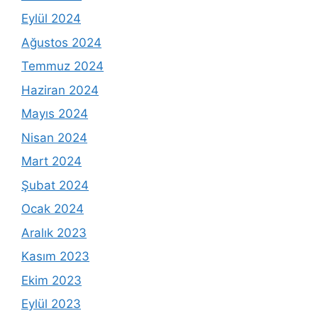
Eylül 2024
Ağustos 2024
Temmuz 2024
Haziran 2024
Mayıs 2024
Nisan 2024
Mart 2024
Şubat 2024
Ocak 2024
Aralık 2023
Kasım 2023
Ekim 2023
Eylül 2023