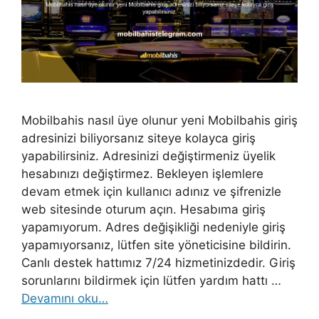
Mobilbahis nasıl üye olunur yeni Mobilbahis giriş
adresinizi biliyorsanız siteye kolayca giriş
yapabilirsiniz. Adresinizi değiştirmeniz üyelik
hesabınızı değiştirmez. Bekleyen işlemlere
devam etmek için kullanıcı adınız ve şifrenizle
web sitesinde oturum açın. Hesabıma giriş
yapamıyorum. Adres değişikliği nedeniyle giriş
yapamıyorsanız, lütfen site yöneticisine bildirin.
Canlı destek hattımız 7/24 hizmetinizdedir. Giriş
sorunlarını bildirmek için lütfen yardım hattı …
Devamını oku…