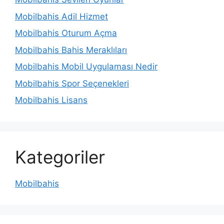
Mobilbahis Adil Hizmet
Mobilbahis Oturum Açma
Mobilbahis Bahis Meraklıları
Mobilbahis Mobil Uygulaması Nedir
Mobilbahis Spor Seçenekleri
Mobilbahis Lisans
Kategoriler
Mobilbahis