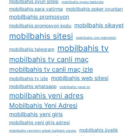
mobilbahis oyun sitesi
mobilbahis oyunu hakkında
mobilbahis para yatirma
mobilbahis poker oyunları
mobilbahis promosyon
mobilbahis sikayet
mobilbahis promosyon kodu
mobilbahis sitesi
mobilbahis slot makineleri
mobilbahis tv
mobilbahis telegram
mobilbahis tv canli maç
mobilbahis tv canli maç izle
mobilbahis web sitesi
mobilbahis tv izle
mobilbahis whatsapp
mobilbahis yasal mı
mobilbahis yeni adres
Mobilbahis Yeni Adresi
mobilbahis yeni giris
mobilbahis yeni giriş adresi
mobilbahis üyelik
mobilbahis çevrimiçi anketi bağlantı sorunu