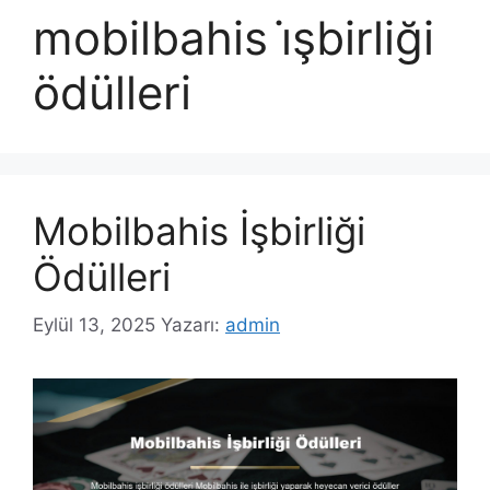
mobilbahis i̇şbirliği
ödülleri
Mobilbahis İşbirliği
Ödülleri
Eylül 13, 2025
Yazarı:
admin