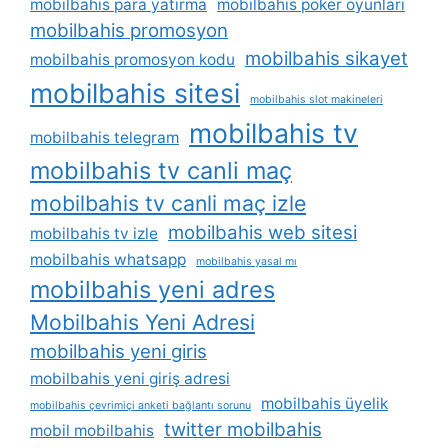
mobilbahis para yatirma
mobilbahis poker oyunları
mobilbahis promosyon
mobilbahis sikayet
mobilbahis promosyon kodu
mobilbahis sitesi
mobilbahis slot makineleri
mobilbahis tv
mobilbahis telegram
mobilbahis tv canli maç
mobilbahis tv canli maç izle
mobilbahis web sitesi
mobilbahis tv izle
mobilbahis whatsapp
mobilbahis yasal mı
mobilbahis yeni adres
Mobilbahis Yeni Adresi
mobilbahis yeni giris
mobilbahis yeni giriş adresi
mobilbahis üyelik
mobilbahis çevrimiçi anketi bağlantı sorunu
twitter mobilbahis
mobil mobilbahis