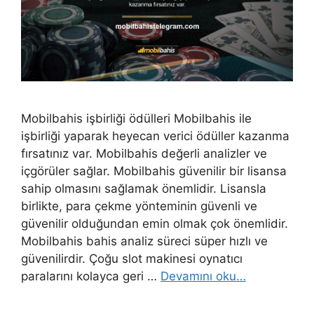
Mobilbahis işbirliği ödülleri Mobilbahis ile
işbirliği yaparak heyecan verici ödüller kazanma
fırsatınız var. Mobilbahis değerli analizler ve
içgörüler sağlar. Mobilbahis güvenilir bir lisansa
sahip olmasını sağlamak önemlidir. Lisansla
birlikte, para çekme yönteminin güvenli ve
güvenilir olduğundan emin olmak çok önemlidir.
Mobilbahis bahis analiz süreci süper hızlı ve
güvenilirdir. Çoğu slot makinesi oynatıcı
paralarını kolayca geri …
Devamını oku…