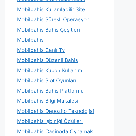
Mobilbahis Kullanılabilir Site
Mobilbahis Sürekli Operasyon
Mobilbahis Bahis Çeşitleri
Mobilbahis
Mobilbahis Canlı Tv
Mobilbahis Düzenli Bahis
Mobilbahis Kupon Kullanımı
Mobilbahis Slot Oyunları
Mobilbahis Bahis Platformu
Mobilbahis Bilgi Makalesi
Mobilbahis Depozito Teknolojisi
Mobilbahis İşbirliği Ödülleri
Mobilbahis Casinoda Oynamak