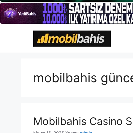
İçeriğe
atla
mobilbahis güncel
Mobilbahis Casino Si
Mayıs 16, 2025
Yazarı:
admin