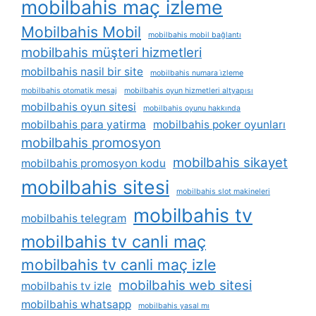
mobilbahis maç izleme
Mobilbahis Mobil
mobilbahis mobil bağlantı
mobilbahis müşteri hizmetleri
mobilbahis nasil bir site
mobilbahis numara i̇zleme
mobilbahis otomatik mesaj
mobilbahis oyun hizmetleri altyapısı
mobilbahis oyun sitesi
mobilbahis oyunu hakkında
mobilbahis para yatirma
mobilbahis poker oyunları
mobilbahis promosyon
mobilbahis sikayet
mobilbahis promosyon kodu
mobilbahis sitesi
mobilbahis slot makineleri
mobilbahis tv
mobilbahis telegram
mobilbahis tv canli maç
mobilbahis tv canli maç izle
mobilbahis web sitesi
mobilbahis tv izle
mobilbahis whatsapp
mobilbahis yasal mı