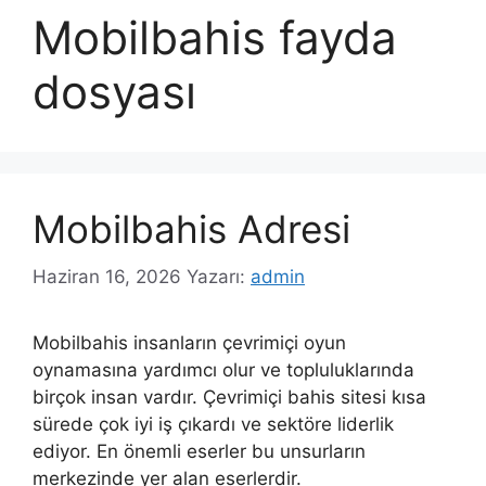
Mobilbahis fayda
dosyası
Mobilbahis Adresi
Haziran 16, 2026
Yazarı:
admin
Mobilbahis insanların çevrimiçi oyun
oynamasına yardımcı olur ve topluluklarında
birçok insan vardır. Çevrimiçi bahis sitesi kısa
sürede çok iyi iş çıkardı ve sektöre liderlik
ediyor. En önemli eserler bu unsurların
merkezinde yer alan eserlerdir.