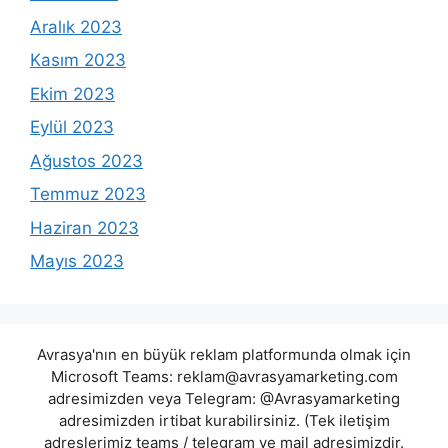
Aralık 2023
Kasım 2023
Ekim 2023
Eylül 2023
Ağustos 2023
Temmuz 2023
Haziran 2023
Mayıs 2023
Avrasya'nın en büyük reklam platformunda olmak için
Microsoft Teams:
reklam@avrasyamarketing.com
adresimizden veya Telegram: @Avrasyamarketing
adresimizden irtibat kurabilirsiniz. (Tek iletişim
adreslerimiz teams / telegram ve mail adresimizdir.