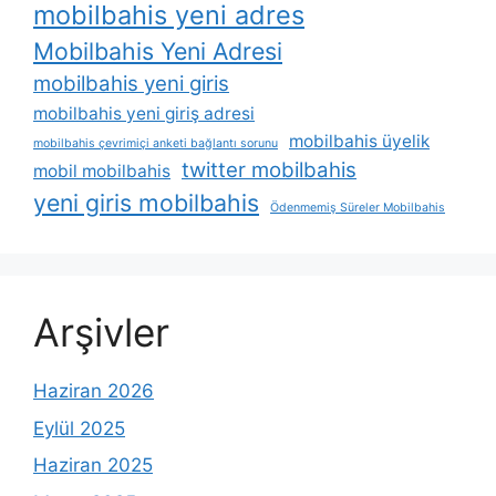
mobilbahis yeni adres
Mobilbahis Yeni Adresi
mobilbahis yeni giris
mobilbahis yeni giriş adresi
mobilbahis üyelik
mobilbahis çevrimiçi anketi bağlantı sorunu
twitter mobilbahis
mobil mobilbahis
yeni giris mobilbahis
Ödenmemiş Süreler Mobilbahis
Arşivler
Haziran 2026
Eylül 2025
Haziran 2025