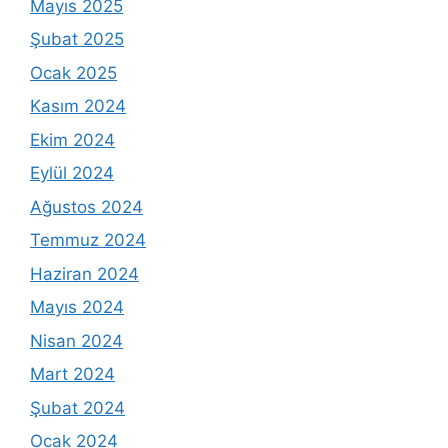
Mayıs 2025
Şubat 2025
Ocak 2025
Kasım 2024
Ekim 2024
Eylül 2024
Ağustos 2024
Temmuz 2024
Haziran 2024
Mayıs 2024
Nisan 2024
Mart 2024
Şubat 2024
Ocak 2024