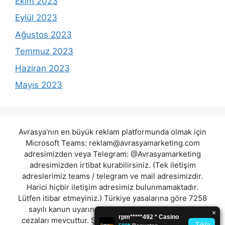
Ekim 2023
Eylül 2023
Ağustos 2023
Temmuz 2023
Haziran 2023
Mayıs 2023
Avrasya'nın en büyük reklam platformunda olmak için
Microsoft Teams:
reklam@avrasyamarketing.com
adresimizden veya Telegram: @Avrasyamarketing
adresimizden irtibat kurabilirsiniz. (Tek iletişim
adreslerimiz teams / telegram ve mail adresimizdir.
Harici hiçbir iletişim adresimiz bulunmamaktadır.
Lütfen itibar etmeyiniz.) Türkiye yasalarına göre 7258
sayılı kanun uyarınca yasa dışı bahis oynamanın
cezaları mevcuttur. Şu an bulunduğunuz site hiç bir