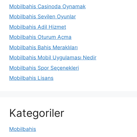
Mobilbahis Casinoda Oynamak
Mobilbahis Sevilen Oyunlar
Mobilbahis Adil Hizmet
Mobilbahis Oturum Açma
Mobilbahis Bahis Meraklıları
Mobilbahis Mobil Uygulaması Nedir
Mobilbahis Spor Seçenekleri
Mobilbahis Lisans
Kategoriler
Mobilbahis