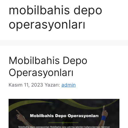
mobilbahis depo
operasyonları
Mobilbahis Depo
Operasyonları
Kasım 11, 2023
Yazarı:
admin