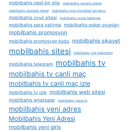
mobilbahis nasil bir site
mobilbahis numara i̇zleme
mobilbahis otomatik mesaj
mobilbahis oyun hizmetleri altyapısı
mobilbahis oyun sitesi
mobilbahis oyunu hakkında
mobilbahis para yatirma
mobilbahis poker oyunları
mobilbahis promosyon
mobilbahis sikayet
mobilbahis promosyon kodu
mobilbahis sitesi
mobilbahis slot makineleri
mobilbahis tv
mobilbahis telegram
mobilbahis tv canli maç
mobilbahis tv canli maç izle
mobilbahis web sitesi
mobilbahis tv izle
mobilbahis whatsapp
mobilbahis yasal mı
mobilbahis yeni adres
Mobilbahis Yeni Adresi
mobilbahis yeni giris