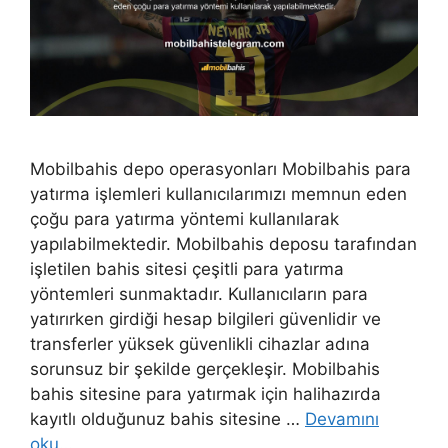
Mobilbahis depo operasyonları Mobilbahis para
yatırma işlemleri kullanıcılarımızı memnun eden
çoğu para yatırma yöntemi kullanılarak
yapılabilmektedir. Mobilbahis deposu tarafından
işletilen bahis sitesi çeşitli para yatırma
yöntemleri sunmaktadır. Kullanıcıların para
yatırırken girdiği hesap bilgileri güvenlidir ve
transferler yüksek güvenlikli cihazlar adına
sorunsuz bir şekilde gerçekleşir. Mobilbahis
bahis sitesine para yatırmak için halihazırda
kayıtlı olduğunuz bahis sitesine …
Devamını
oku…