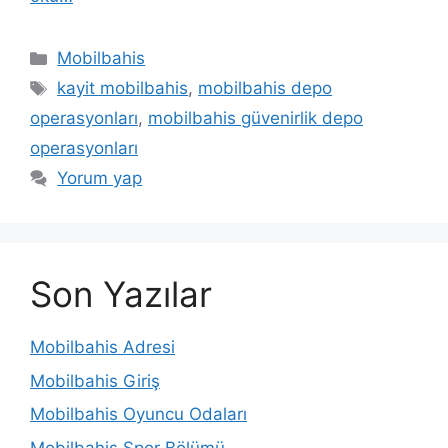
Kategoriler
Mobilbahis
Etiketler
kayit mobilbahis
,
mobilbahis depo
operasyonları
,
mobilbahis güvenirlik depo
operasyonları
Yorum yap
Son Yazılar
Mobilbahis Adresi
Mobilbahis Giriş
Mobilbahis Oyuncu Odaları
Mobilbahis Spor Bölümü