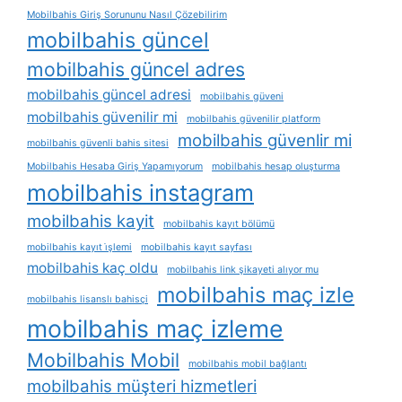
Mobilbahis Giriş Sorununu Nasıl Çözebilirim
mobilbahis güncel
mobilbahis güncel adres
mobilbahis güncel adresi
mobilbahis güveni
mobilbahis güvenilir mi
mobilbahis güvenilir platform
mobilbahis güvenlir mi
mobilbahis güvenli bahis sitesi
Mobilbahis Hesaba Giriş Yapamıyorum
mobilbahis hesap oluşturma
mobilbahis instagram
mobilbahis kayit
mobilbahis kayıt bölümü
mobilbahis kayıt i̇şlemi
mobilbahis kayıt sayfası
mobilbahis kaç oldu
mobilbahis link şikayeti alıyor mu
mobilbahis maç izle
mobilbahis lisanslı bahisçi
mobilbahis maç izleme
Mobilbahis Mobil
mobilbahis mobil bağlantı
mobilbahis müşteri hizmetleri