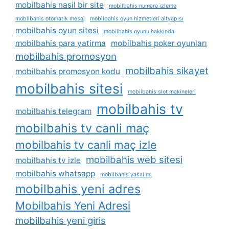
mobilbahis nasil bir site
mobilbahis numara i̇zleme
mobilbahis otomatik mesaj
mobilbahis oyun hizmetleri altyapısı
mobilbahis oyun sitesi
mobilbahis oyunu hakkında
mobilbahis para yatirma
mobilbahis poker oyunları
mobilbahis promosyon
mobilbahis sikayet
mobilbahis promosyon kodu
mobilbahis sitesi
mobilbahis slot makineleri
mobilbahis tv
mobilbahis telegram
mobilbahis tv canli maç
mobilbahis tv canli maç izle
mobilbahis web sitesi
mobilbahis tv izle
mobilbahis whatsapp
mobilbahis yasal mı
mobilbahis yeni adres
Mobilbahis Yeni Adresi
mobilbahis yeni giris