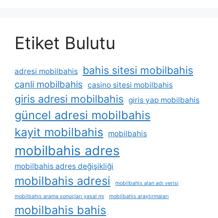
Etiket Bulutu
bahis sitesi mobilbahis
adresi mobilbahis
canli mobilbahis
casino sitesi mobilbahis
giris adresi mobilbahis
giris yap mobilbahis
güncel adresi mobilbahis
kayit mobilbahis
mobilbahis
mobilbahis adres
mobilbahis adres değişikliği
mobilbahis adresi
mobilbahis alan adı verisi
mobilbahis arama sonuçları yasal mı
mobilbahis araştırmaları
mobilbahis bahis