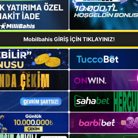
Mobilbahis GİRİŞ İÇİN TIKLAYINIZ!