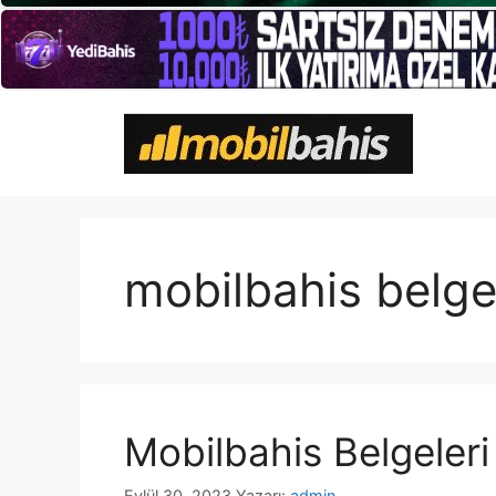
İçeriğe
atla
mobilbahis belge
Mobilbahis Belgeleri
Eylül 30, 2023
Yazarı:
admin