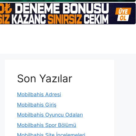
Son Yazılar
Mobilbahis Adresi
Mobilbahis Giriş
Mobilbahis Oyuncu Odaları
Mobilbahis Spor Bölümü
Mobilbahis Site İncelemeleri