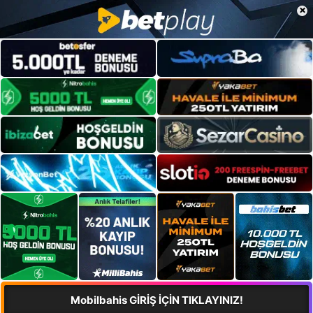
×
Mobilbahis GİRİŞ İÇİN TIKLAYINIZ!