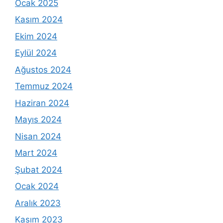
Ocak 2025
Kasım 2024
Ekim 2024
Eylül 2024
Ağustos 2024
Temmuz 2024
Haziran 2024
Mayıs 2024
Nisan 2024
Mart 2024
Şubat 2024
Ocak 2024
Aralık 2023
Kasım 2023