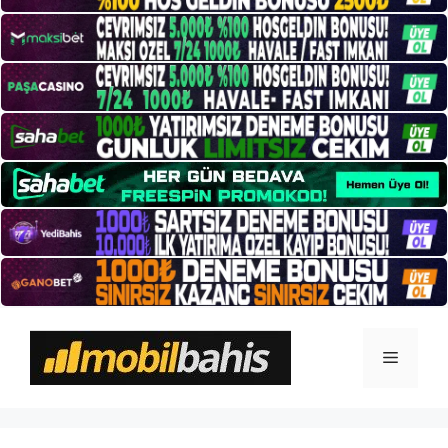
İçeriğe
atla
Menü