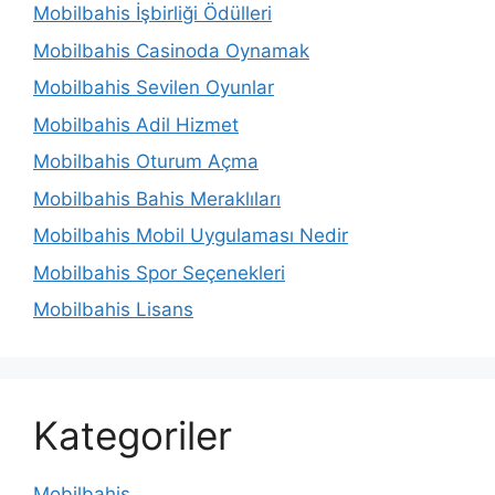
Mobilbahis İşbirliği Ödülleri
Mobilbahis Casinoda Oynamak
Mobilbahis Sevilen Oyunlar
Mobilbahis Adil Hizmet
Mobilbahis Oturum Açma
Mobilbahis Bahis Meraklıları
Mobilbahis Mobil Uygulaması Nedir
Mobilbahis Spor Seçenekleri
Mobilbahis Lisans
Kategoriler
Mobilbahis