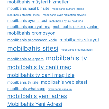
mobilbahis müşteri hizmetleri
mobilbahis nasil bir site
mobilbahis numara i̇zleme
mobilbahis otomatik mesaj
mobilbahis oyun hizmetleri altyapısı
mobilbahis oyun sitesi
mobilbahis oyunu hakkında
mobilbahis para yatirma
mobilbahis poker oyunları
mobilbahis promosyon
mobilbahis sikayet
mobilbahis promosyon kodu
mobilbahis sitesi
mobilbahis slot makineleri
mobilbahis tv
mobilbahis telegram
mobilbahis tv canli maç
mobilbahis tv canli maç izle
mobilbahis web sitesi
mobilbahis tv izle
mobilbahis whatsapp
mobilbahis yasal mı
mobilbahis yeni adres
Mobilbahis Yeni Adresi