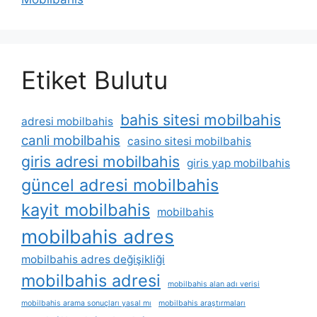
Etiket Bulutu
bahis sitesi mobilbahis
adresi mobilbahis
canli mobilbahis
casino sitesi mobilbahis
giris adresi mobilbahis
giris yap mobilbahis
güncel adresi mobilbahis
kayit mobilbahis
mobilbahis
mobilbahis adres
mobilbahis adres değişikliği
mobilbahis adresi
mobilbahis alan adı verisi
mobilbahis arama sonuçları yasal mı
mobilbahis araştırmaları