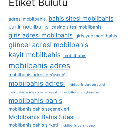
Etiket Bulutu
bahis sitesi mobilbahis
adresi mobilbahis
canli mobilbahis
casino sitesi mobilbahis
giris adresi mobilbahis
giris yap mobilbahis
güncel adresi mobilbahis
kayit mobilbahis
mobilbahis
mobilbahis adres
mobilbahis adres değişikliği
mobilbahis adresi
mobilbahis alan adı verisi
mobilbahis arama sonuçları yasal mı
mobilbahis araştırmaları
mobilbahis bahis
mobilbahis bahis seçenekleri
Mobilbahis Bahis Sitesi
mobilbahis bahis şirketi
mobilbahis bahsi demo