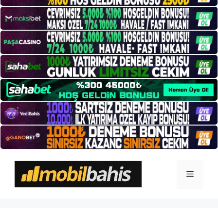
İçeriğe
atla
Menü