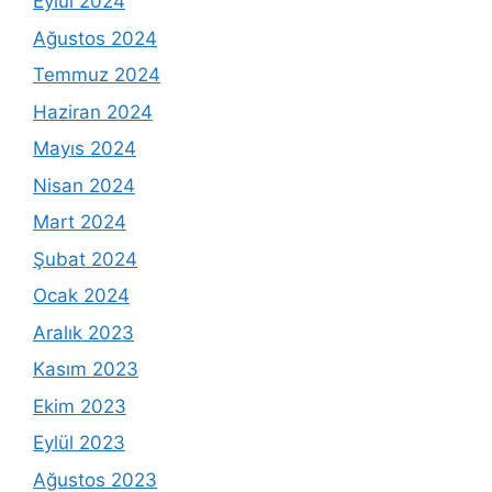
Eylül 2024
Ağustos 2024
Temmuz 2024
Haziran 2024
Mayıs 2024
Nisan 2024
Mart 2024
Şubat 2024
Ocak 2024
Aralık 2023
Kasım 2023
Ekim 2023
Eylül 2023
Ağustos 2023