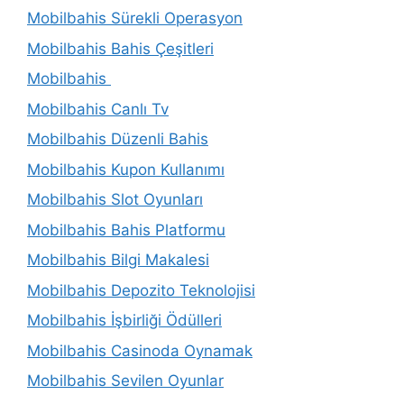
Mobilbahis Sürekli Operasyon
Mobilbahis Bahis Çeşitleri
Mobilbahis
Mobilbahis Canlı Tv
Mobilbahis Düzenli Bahis
Mobilbahis Kupon Kullanımı
Mobilbahis Slot Oyunları
Mobilbahis Bahis Platformu
Mobilbahis Bilgi Makalesi
Mobilbahis Depozito Teknolojisi
Mobilbahis İşbirliği Ödülleri
Mobilbahis Casinoda Oynamak
Mobilbahis Sevilen Oyunlar