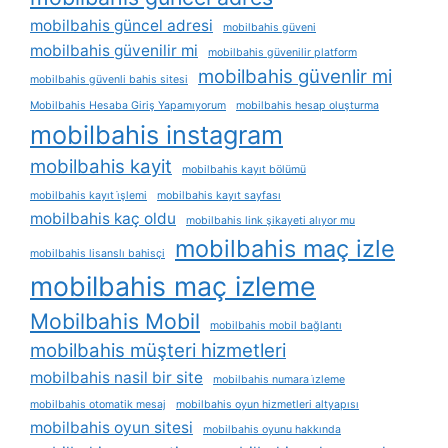
mobilbahis güncel adresi
mobilbahis güveni
mobilbahis güvenilir mi
mobilbahis güvenilir platform
mobilbahis güvenlir mi
mobilbahis güvenli bahis sitesi
Mobilbahis Hesaba Giriş Yapamıyorum
mobilbahis hesap oluşturma
mobilbahis instagram
mobilbahis kayit
mobilbahis kayıt bölümü
mobilbahis kayıt i̇şlemi
mobilbahis kayıt sayfası
mobilbahis kaç oldu
mobilbahis link şikayeti alıyor mu
mobilbahis maç izle
mobilbahis lisanslı bahisçi
mobilbahis maç izleme
Mobilbahis Mobil
mobilbahis mobil bağlantı
mobilbahis müşteri hizmetleri
mobilbahis nasil bir site
mobilbahis numara i̇zleme
mobilbahis otomatik mesaj
mobilbahis oyun hizmetleri altyapısı
mobilbahis oyun sitesi
mobilbahis oyunu hakkında