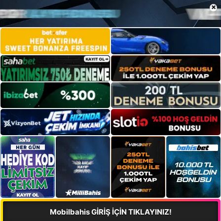
×
Mobilbahis GİRİŞ İÇİN TIKLAYINIZ!