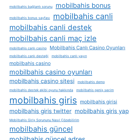
mobilbahis bonus
mobilbahis bağlantı sorunu
mobilbahis canli
mobilbahis bonus sayfası
mobilbahis canli destek
mobilbahis canli maç izle
Mobilbahis Canlı Casino Oyunları
mobilbahis canlı casino
mobilbahis canlı desteği
mobilbahis canlı yayın
mobilbahis casino
mobilbahis casino oyunları
mobilbahis casino sitesi
mobilbahis demo
mobilbahis destek ekibi oyunu hakkında
mobilbahis geniş seçim
mobilbahis giris
mobilbahis girisi
mobilbahis giris twitter
mobilbahis giris yap
Mobilbahis Giriş Sorununu Nasıl Çözebilirim
mobilbahis güncel
mobilbahis güncel adres