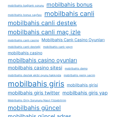
mobilbahis bonus
mobilbahis bağlantı sorunu
mobilbahis canli
mobilbahis bonus sayfası
mobilbahis canli destek
mobilbahis canli maç izle
Mobilbahis Canlı Casino Oyunları
mobilbahis canlı casino
mobilbahis canlı desteği
mobilbahis canlı yayın
mobilbahis casino
mobilbahis casino oyunları
mobilbahis casino sitesi
mobilbahis demo
mobilbahis destek ekibi oyunu hakkında
mobilbahis geniş seçim
mobilbahis giris
mobilbahis girisi
mobilbahis giris twitter
mobilbahis giris yap
Mobilbahis Giriş Sorununu Nasıl Çözebilirim
mobilbahis güncel
mobilbahis güncel adres