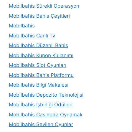
Mobilbahis Sürekli Operasyon
Mobilbahis Bahis Çeşitleri
Mobilbahis
Mobilbahis Canlı Tv
Mobilbahis Düzenli Bahis
Mobilbahis Kupon Kullanımı
Mobilbahis Slot Oyunları
Mobilbahis Bahis Platformu
Mobilbahis Bilgi Makalesi
Mobilbahis Depozito Teknolojisi
Mobilbahis İşbirliği Ödülleri
Mobilbahis Casinoda Oynamak
Mobilbahis Sevilen Oyunlar