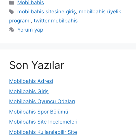
Kategoriler
Mobilbahis
Etiketler
mobilbahis sitesine giriş
,
mobilbahis üyelik
programı
,
twitter mobilbahis
Yorum yap
Son Yazılar
Mobilbahis Adresi
Mobilbahis Giriş
Mobilbahis Oyuncu Odaları
Mobilbahis Spor Bölümü
Mobilbahis Site İncelemeleri
Mobilbahis Kullanılabilir Site