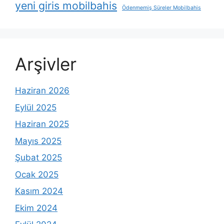
yeni giris mobilbahis
Ödenmemiş Süreler Mobilbahis
Arşivler
Haziran 2026
Eylül 2025
Haziran 2025
Mayıs 2025
Şubat 2025
Ocak 2025
Kasım 2024
Ekim 2024