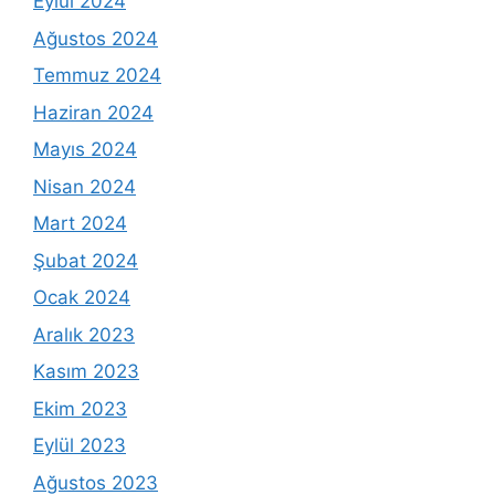
Eylül 2024
Ağustos 2024
Temmuz 2024
Haziran 2024
Mayıs 2024
Nisan 2024
Mart 2024
Şubat 2024
Ocak 2024
Aralık 2023
Kasım 2023
Ekim 2023
Eylül 2023
Ağustos 2023