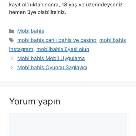
kayıt olduktan sonra, 18 yaş ve üzerindeyseniz
hemen üye olabilirsiniz.
Kategoriler
Mobilbahis
Etiketler
mobilbahis canlı bahis ve casino
,
mobilbahis
instagram
,
mobilbahis üyesi olun
Mobilbahis Mobil Uygulama
Mobilbahis Oyuncu Sağlayıcı
Yorum yapın
Yorum