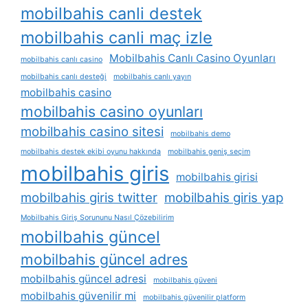
mobilbahis canli destek
mobilbahis canli maç izle
Mobilbahis Canlı Casino Oyunları
mobilbahis canlı casino
mobilbahis canlı desteği
mobilbahis canlı yayın
mobilbahis casino
mobilbahis casino oyunları
mobilbahis casino sitesi
mobilbahis demo
mobilbahis destek ekibi oyunu hakkında
mobilbahis geniş seçim
mobilbahis giris
mobilbahis girisi
mobilbahis giris twitter
mobilbahis giris yap
Mobilbahis Giriş Sorununu Nasıl Çözebilirim
mobilbahis güncel
mobilbahis güncel adres
mobilbahis güncel adresi
mobilbahis güveni
mobilbahis güvenilir mi
mobilbahis güvenilir platform