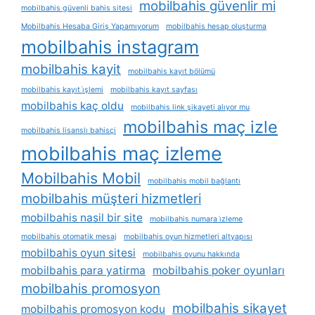
mobilbahis güvenlir mi
mobilbahis güvenli bahis sitesi
Mobilbahis Hesaba Giriş Yapamıyorum
mobilbahis hesap oluşturma
mobilbahis instagram
mobilbahis kayit
mobilbahis kayıt bölümü
mobilbahis kayıt i̇şlemi
mobilbahis kayıt sayfası
mobilbahis kaç oldu
mobilbahis link şikayeti alıyor mu
mobilbahis maç izle
mobilbahis lisanslı bahisçi
mobilbahis maç izleme
Mobilbahis Mobil
mobilbahis mobil bağlantı
mobilbahis müşteri hizmetleri
mobilbahis nasil bir site
mobilbahis numara i̇zleme
mobilbahis otomatik mesaj
mobilbahis oyun hizmetleri altyapısı
mobilbahis oyun sitesi
mobilbahis oyunu hakkında
mobilbahis para yatirma
mobilbahis poker oyunları
mobilbahis promosyon
mobilbahis sikayet
mobilbahis promosyon kodu