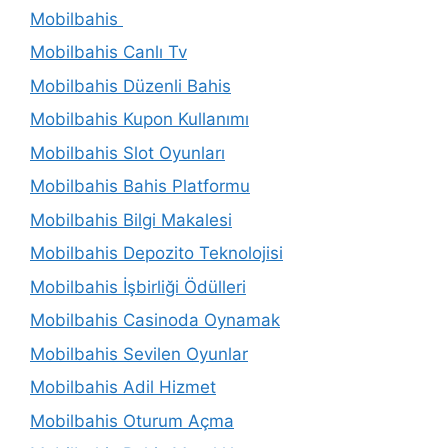
Mobilbahis
Mobilbahis Canlı Tv
Mobilbahis Düzenli Bahis
Mobilbahis Kupon Kullanımı
Mobilbahis Slot Oyunları
Mobilbahis Bahis Platformu
Mobilbahis Bilgi Makalesi
Mobilbahis Depozito Teknolojisi
Mobilbahis İşbirliği Ödülleri
Mobilbahis Casinoda Oynamak
Mobilbahis Sevilen Oyunlar
Mobilbahis Adil Hizmet
Mobilbahis Oturum Açma