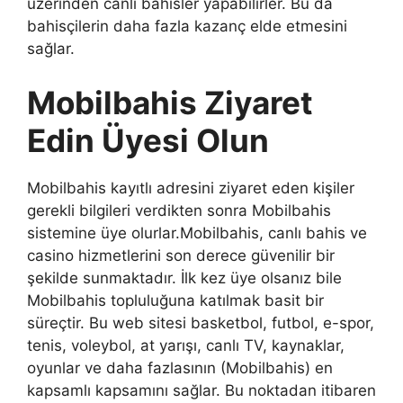
üzerinden canlı bahisler yapabilirler. Bu da
bahisçilerin daha fazla kazanç elde etmesini
sağlar.
Mobilbahis Ziyaret
Edin Üyesi Olun
Mobilbahis kayıtlı adresini ziyaret eden kişiler
gerekli bilgileri verdikten sonra Mobilbahis
sistemine üye olurlar.Mobilbahis, canlı bahis ve
casino hizmetlerini son derece güvenilir bir
şekilde sunmaktadır. İlk kez üye olsanız bile
Mobilbahis topluluğuna katılmak basit bir
süreçtir. Bu web sitesi basketbol, ​​futbol, ​​e-spor,
tenis, voleybol, at yarışı, canlı TV, kaynaklar,
oyunlar ve daha fazlasının (Mobilbahis) en
kapsamlı kapsamını sağlar. Bu noktadan itibaren