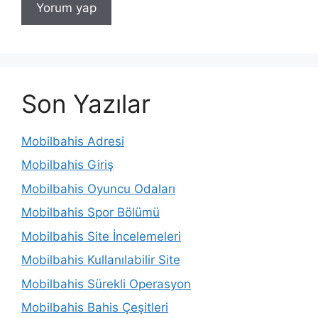
Son Yazılar
Mobilbahis Adresi
Mobilbahis Giriş
Mobilbahis Oyuncu Odaları
Mobilbahis Spor Bölümü
Mobilbahis Site İncelemeleri
Mobilbahis Kullanılabilir Site
Mobilbahis Sürekli Operasyon
Mobilbahis Bahis Çeşitleri