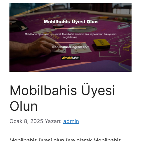
Mobilbahis Üyesi
Olun
Ocak 8, 2025
Yazarı:
admin
Mobilbahis üyesi olun üye olarak Mobilbahis