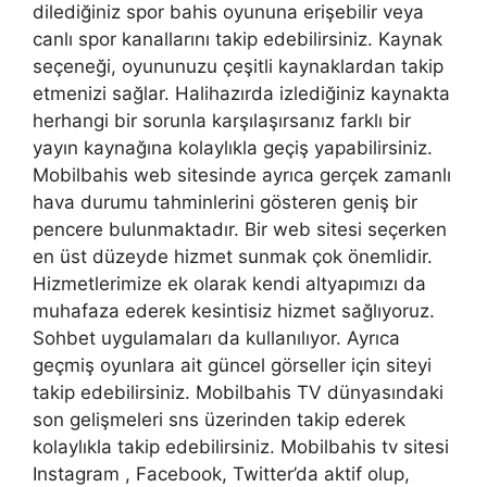
dilediğiniz spor bahis oyununa erişebilir veya
canlı spor kanallarını takip edebilirsiniz. Kaynak
seçeneği, oyununuzu çeşitli kaynaklardan takip
etmenizi sağlar. Halihazırda izlediğiniz kaynakta
herhangi bir sorunla karşılaşırsanız farklı bir
yayın kaynağına kolaylıkla geçiş yapabilirsiniz.
Mobilbahis web sitesinde ayrıca gerçek zamanlı
hava durumu tahminlerini gösteren geniş bir
pencere bulunmaktadır. Bir web sitesi seçerken
en üst düzeyde hizmet sunmak çok önemlidir.
Hizmetlerimize ek olarak kendi altyapımızı da
muhafaza ederek kesintisiz hizmet sağlıyoruz.
Sohbet uygulamaları da kullanılıyor. Ayrıca
geçmiş oyunlara ait güncel görseller için siteyi
takip edebilirsiniz. Mobilbahis TV dünyasındaki
son gelişmeleri sns üzerinden takip ederek
kolaylıkla takip edebilirsiniz. Mobilbahis tv sitesi
Instagram , Facebook, Twitter’da aktif olup,