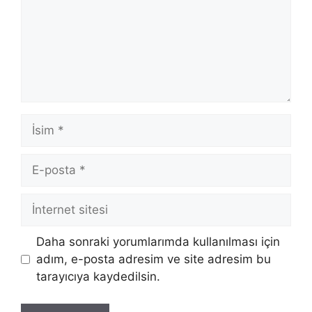
İsim
E-
posta
İnternet
sitesi
Daha sonraki yorumlarımda kullanılması için
adım, e-posta adresim ve site adresim bu
tarayıcıya kaydedilsin.