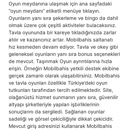
Oyun meydanına ulaşmak için ana sayfadaki
“oyun meydanı” etiketli menüye tıklayın.
Oyunların yanı sıra şekerleme ve bingo da dahil
olmak üzere çok çeşitli aktiviteler bulacaksınız.
Tavla oyununda bir kareye tıkladığınızda zarlar
atılır ve kazancınız artar. Mobilbahis saltanatı
hız kesmeden devam ediyor. Tavla ve okey gibi
geleneksel oyunların yanı sıra bonus seçenekleri
de mevcut. Taşınmak Oyun ayrıntılarına hızla
erişin. Örneğin Mobilbahis yetkili destek ekibine
gerçek zamanlı olarak ulaşabilirsiniz. Mobilbahis
ve tavla oyunları özellikle Türkiye’deki oyun
tutkunları tarafından tercih edilmektedir. Site,
olağanüstü hizmet sunmanın yanı sıra, güvenilir
altyapı şirketleriyle yapılan işbirliklerinin
sonuçlarını da sergiledi. Sağlanan oyunlar
sadeliği ve görsel çekiciliğiyle dikkat çekicidir.
Mevcut giriş adresinizi kullanarak Mobilbahis