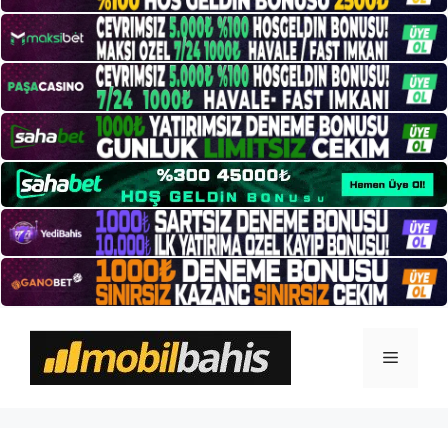
İçeriğe
atla
Menü