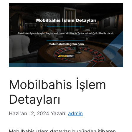
Mobilbahis İşlem
Detayları
Haziran 12, 2024
Yazarı:
admin
Mobilbahis i̇şlem detayları bugünden itibaren