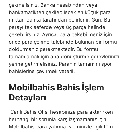
çekmelisiniz. Banka hesabından veya
bankamatikten çekilebilecek en küçük para
miktarı banka tarafından belirlenir. Gün: Bu
parayı tek seferde veya üç parça halinde
çekebilirsiniz. Ayrıca, para çekebilmeniz için
önce para çekme talebinde bulunan bir formu
doldurmanız gerekmektedir. Bu formu
tamamlamak için ana dönüştürme görevlerinizi
yerine getirmelisiniz. Paranın tamamını spor
bahislerine çevirmek yeterli.
Mobilbahis Bahis İşlem
Detayları
Canlı Bahis Ofisi hesabınıza para aktarırken
herhangi bir sorunla karşılaşmamanız için
Mobilbahis para yatırma işleminizle ilgili tüm