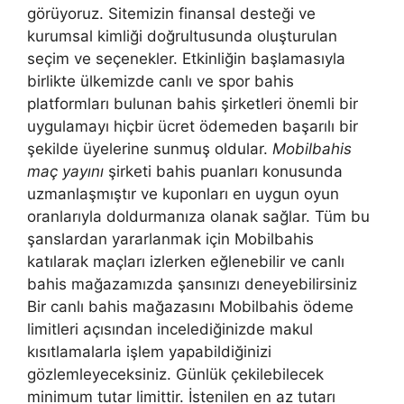
görüyoruz. Sitemizin finansal desteği ve
kurumsal kimliği doğrultusunda oluşturulan
seçim ve seçenekler. Etkinliğin başlamasıyla
birlikte ülkemizde canlı ve spor bahis
platformları bulunan bahis şirketleri önemli bir
uygulamayı hiçbir ücret ödemeden başarılı bir
şekilde üyelerine sunmuş oldular.
Mobilbahis
maç yayını
şirketi bahis puanları konusunda
uzmanlaşmıştır ve kuponları en uygun oyun
oranlarıyla doldurmanıza olanak sağlar. Tüm bu
şanslardan yararlanmak için Mobilbahis
katılarak maçları izlerken eğlenebilir ve canlı
bahis mağazamızda şansınızı deneyebilirsiniz
Bir canlı bahis mağazasını Mobilbahis ödeme
limitleri açısından incelediğinizde makul
kısıtlamalarla işlem yapabildiğinizi
gözlemleyeceksiniz. Günlük çekilebilecek
minimum tutar limittir. İstenilen en az tutarı