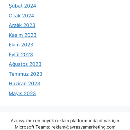
Şubat 2024
Ocak 2024
Aralık 2023
Kasım 2023
Ekim 2023
Eylül 2023
Ağustos 2023
Temmuz 2023
Haziran 2023
Mayıs 2023
Avrasya'nın en büyük reklam platformunda olmak için
Microsoft Teams:
reklam@avrasyamarketing.com