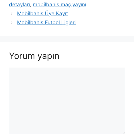
detayları
,
mobilbahis maç yayını
Mobilbahis Üye Kayıt
Mobilbahis Futbol Ligleri
Yorum yapın
Yorum