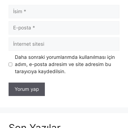
İsim
E-
posta
İnternet
sitesi
Daha sonraki yorumlarımda kullanılması için
adım, e-posta adresim ve site adresim bu
tarayıcıya kaydedilsin.
Son Yazılar