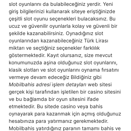
slot oyunlarını da bulabileceğiniz yerdir. Yeni
giriş bilgilerinizi kullanarak siteye eriştiğinizde
çeşitli slot oyunu seçenekleri bulacaksınız. Bu
ucuz ve güvenilir oyunlarla kolay ve güvenli bir
şekilde kazanabilirsiniz. Oynadığınız slot
oyunlarından kazanabileceğiniz Türk Lirası
miktarı ve seçtiğiniz seçenekler farklılık
göstermektedir. Kayıt olursanız, size mevcut
konumunuzda aşina olduğunuz slot oyunlarını,
klasik slotları ve slot oyunlarını oynama fırsatını
vermeye devam edeceğiz Bildiğiniz gibi
Mobilbahis adresi i̇şlem detayları
web sitesi
gerçek kişi tarafından işletilen bir casino sitesini
ve bu bağlamda bir oyun sitesini ifade
etmektedir. Bu sitede casino veya bahis
oynayarak para kazanmak için açmış olduğunuz
hesabınıza para yatırmanız gerekmektedir.
Mobilbahis yatırdığınız paranın tamamı bahis ve