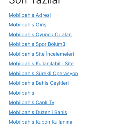
Mobilbahis Adresi
Mobilbahis Giriş
Mobilbahis Oyuncu Odaları
Mobilbahis Spor Bölümü
Mobilbahis Site İncelemeleri
Mobilbahis Kullanılabilir Site
Mobilbahis Sürekli Operasyon
Mobilbahis Bahis Çeşitleri
Mobilbahis
Mobilbahis Canlı Tv
Mobilbahis Düzenli Bahis
Mobilbahis Kupon Kullanımı