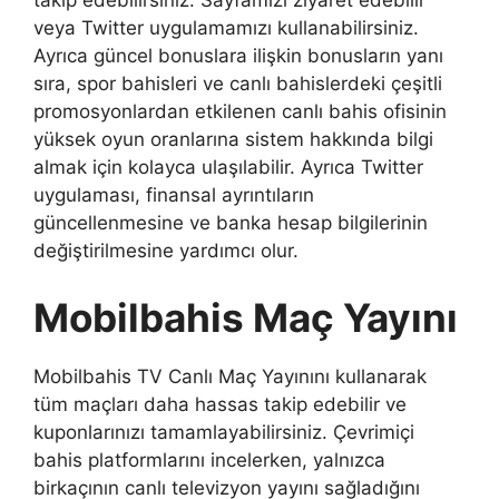
takip edebilirsiniz. Sayfamızı ziyaret edebilir
veya Twitter uygulamamızı kullanabilirsiniz.
Ayrıca güncel bonuslara ilişkin bonusların yanı
sıra, spor bahisleri ve canlı bahislerdeki çeşitli
promosyonlardan etkilenen canlı bahis ofisinin
yüksek oyun oranlarına sistem hakkında bilgi
almak için kolayca ulaşılabilir. Ayrıca Twitter
uygulaması, finansal ayrıntıların
güncellenmesine ve banka hesap bilgilerinin
değiştirilmesine yardımcı olur.
Mobilbahis Maç Yayını
Mobilbahis TV Canlı Maç Yayınını kullanarak
tüm maçları daha hassas takip edebilir ve
kuponlarınızı tamamlayabilirsiniz. Çevrimiçi
bahis platformlarını incelerken, yalnızca
birkaçının canlı televizyon yayını sağladığını