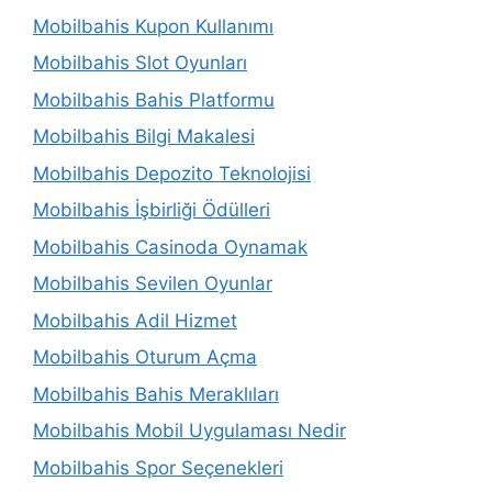
Mobilbahis Kupon Kullanımı
Mobilbahis Slot Oyunları
Mobilbahis Bahis Platformu
Mobilbahis Bilgi Makalesi
Mobilbahis Depozito Teknolojisi
Mobilbahis İşbirliği Ödülleri
Mobilbahis Casinoda Oynamak
Mobilbahis Sevilen Oyunlar
Mobilbahis Adil Hizmet
Mobilbahis Oturum Açma
Mobilbahis Bahis Meraklıları
Mobilbahis Mobil Uygulaması Nedir
Mobilbahis Spor Seçenekleri