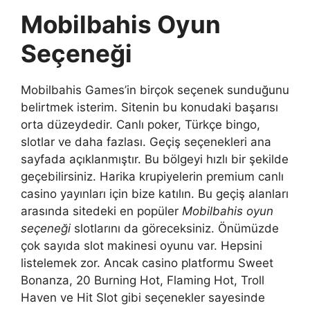
Mobilbahis Oyun
Seçeneği
Mobilbahis Games’in birçok seçenek sunduğunu
belirtmek isterim. Sitenin bu konudaki başarısı
orta düzeydedir. Canlı poker, Türkçe bingo,
slotlar ve daha fazlası. Geçiş seçenekleri ana
sayfada açıklanmıştır. Bu bölgeyi hızlı bir şekilde
geçebilirsiniz. Harika krupiyelerin premium canlı
casino yayınları için bize katılın. Bu geçiş alanları
arasında sitedeki en popüler
Mobilbahis oyun
seçeneği
slotlarını da göreceksiniz. Önümüzde
çok sayıda slot makinesi oyunu var. Hepsini
listelemek zor. Ancak casino platformu Sweet
Bonanza, 20 Burning Hot, Flaming Hot, Troll
Haven ve Hit Slot gibi seçenekler sayesinde