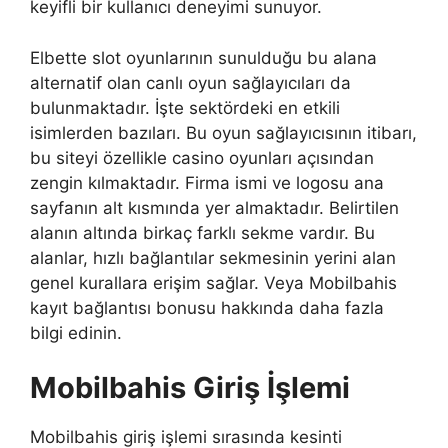
keyifli bir kullanıcı deneyimi sunuyor.
Elbette slot oyunlarının sunulduğu bu alana
alternatif olan canlı oyun sağlayıcıları da
bulunmaktadır. İşte sektördeki en etkili
isimlerden bazıları. Bu oyun sağlayıcısının itibarı,
bu siteyi özellikle casino oyunları açısından
zengin kılmaktadır. Firma ismi ve logosu ana
sayfanın alt kısmında yer almaktadır. Belirtilen
alanın altında birkaç farklı sekme vardır. Bu
alanlar, hızlı bağlantılar sekmesinin yerini alan
genel kurallara erişim sağlar. Veya Mobilbahis
kayıt bağlantısı bonusu hakkında daha fazla
bilgi edinin.
Mobilbahis Giriş İşlemi
Mobilbahis giriş işlemi sırasında kesinti