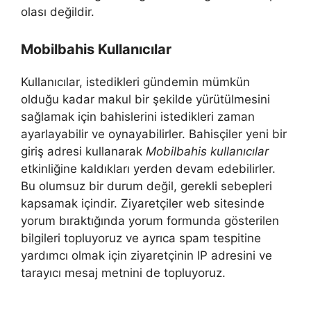
olası değildir.
Mobilbahis Kullanıcılar
Kullanıcılar, istedikleri gündemin mümkün
olduğu kadar makul bir şekilde yürütülmesini
sağlamak için bahislerini istedikleri zaman
ayarlayabilir ve oynayabilirler. Bahisçiler yeni bir
giriş adresi kullanarak
Mobilbahis kullanıcılar
etkinliğine kaldıkları yerden devam edebilirler.
Bu olumsuz bir durum değil, gerekli sebepleri
kapsamak içindir. Ziyaretçiler web sitesinde
yorum bıraktığında yorum formunda gösterilen
bilgileri topluyoruz ve ayrıca spam tespitine
yardımcı olmak için ziyaretçinin IP adresini ve
tarayıcı mesaj metnini de topluyoruz.