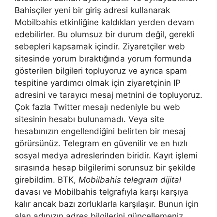
Bahisçiler yeni bir giriş adresi kullanarak
Mobilbahis etkinliğine kaldıkları yerden devam
edebilirler. Bu olumsuz bir durum değil, gerekli
sebepleri kapsamak içindir. Ziyaretçiler web
sitesinde yorum bıraktığında yorum formunda
gösterilen bilgileri topluyoruz ve ayrıca spam
tespitine yardımcı olmak için ziyaretçinin IP
adresini ve tarayıcı mesaj metnini de topluyoruz.
Çok fazla Twitter mesajı nedeniyle bu web
sitesinin hesabı bulunamadı. Veya site
hesabınızın engellendiğini belirten bir mesaj
görürsünüz. Telegram en güvenilir ve en hızlı
sosyal medya adreslerinden biridir. Kayıt işlemi
sırasında hesap bilgilerimi sorunsuz bir şekilde
girebildim. BTK,
Mobilbahis telegram dijital
davası ve Mobilbahis telgrafıyla karşı karşıya
kalır ancak bazı zorluklarla karşılaşır. Bunun için
alan adınızın adres bilgilerini güncellemeniz