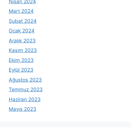
Nisan 2024
Mart 2024
Şubat 2024
Ocak 2024
Aralık 2023
Kasım 2023
Ekim 2023
Eylül 2023
Ağustos 2023
Temmuz 2023
Haziran 2023
Mayıs 2023