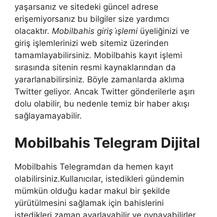
yaşarsanız ve sitedeki güncel adrese
erişemiyorsanız bu bilgiler size yardımcı
olacaktır.
Mobilbahis giriş i̇şlemi
üyeliğinizi ve
giriş işlemlerinizi web sitemiz üzerinden
tamamlayabilirsiniz. Mobilbahis kayıt işlemi
sırasında sitenin resmi kaynaklarından da
yararlanabilirsiniz. Böyle zamanlarda aklıma
Twitter geliyor. Ancak Twitter gönderilerle aşırı
dolu olabilir, bu nedenle temiz bir haber akışı
sağlayamayabilir.
Mobilbahis Telegram Dijital
Mobilbahis Telegramdan da hemen kayıt
olabilirsiniz.Kullanıcılar, istedikleri gündemin
mümkün olduğu kadar makul bir şekilde
yürütülmesini sağlamak için bahislerini
istedikleri zaman ayarlayabilir ve oynayabilirler.