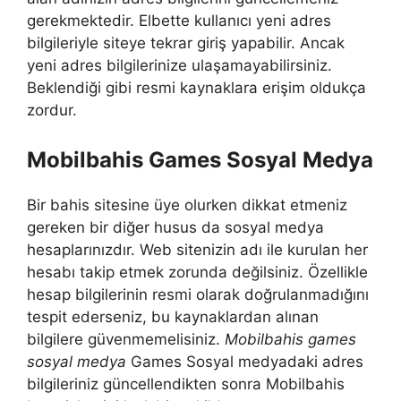
gerekmektedir. Elbette kullanıcı yeni adres
bilgileriyle siteye tekrar giriş yapabilir. Ancak
yeni adres bilgilerinize ulaşamayabilirsiniz.
Beklendiği gibi resmi kaynaklara erişim oldukça
zordur.
Mobilbahis Games Sosyal Medya
Bir bahis sitesine üye olurken dikkat etmeniz
gereken bir diğer husus da sosyal medya
hesaplarınızdır. Web sitenizin adı ile kurulan her
hesabı takip etmek zorunda değilsiniz. Özellikle
hesap bilgilerinin resmi olarak doğrulanmadığını
tespit ederseniz, bu kaynaklardan alınan
bilgilere güvenmemelisiniz.
Mobilbahis games
sosyal medya
Games Sosyal medyadaki adres
bilgileriniz güncellendikten sonra Mobilbahis