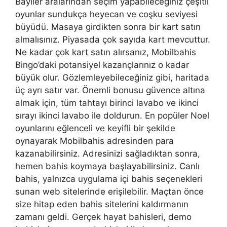
Bayiler aralarından seçim yapabileceğiniz çeşitli
oyunlar sundukça heyecan ve coşku seviyesi
büyüdü. Masaya girdikten sonra bir kart satın
almalısınız. Piyasada çok sayıda kart mevcuttur.
Ne kadar çok kart satın alırsanız, Mobilbahis
Bingo’daki potansiyel kazançlarınız o kadar
büyük olur. Gözlemleyebileceğiniz gibi, haritada
üç ayrı satır var. Önemli bonusu güvence altına
almak için, tüm tahtayı birinci lavabo ve ikinci
sırayı ikinci lavabo ile doldurun. En popüler Noel
oyunlarını eğlenceli ve keyifli bir şekilde
oynayarak Mobilbahis adresinden para
kazanabilirsiniz. Adresinizi sağladıktan sonra,
hemen bahis koymaya başlayabilirsiniz. Canlı
bahis, yalnızca uygulama içi bahis seçenekleri
sunan web sitelerinde erişilebilir. Maçtan önce
size hitap eden bahis sitelerini kaldırmanın
zamanı geldi. Gerçek hayat bahisleri, demo