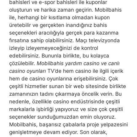
bahisleri ve e-spor bahisleri ile kuponlar
oluşturun ve harika zaman geçirin. Mobilbahis
ile, herhangi bir kısıtlama olmadan kupon
üretebilir ve gerçekten inandığınız bahis
seçenekleri aracılığıyla gerçek para kazanma
fırsatına sahip olabilirsiniz. Maçı televizyonda
izleyip izleyemeyeceğinizi de kontrol
edebilirsiniz. Bununla birlikte, bu kolayca
çözülebilir.
Mobilbahis yardım casino ve canlı
casino oyunları
TV’de hem casino ile ilgili içerik
hem de casino oyunlarına erişebilirsiniz. Çok
çeşitli hizmetler sunan bir web sitesinde birlikte
zamanınızın tadını çıkarmaya öncelik verin. Bu
nedenle, özellikle casino endüstrisinde çeşitli
markalarla işbirliği yapıyoruz ve size çok çeşitli
seçenekler sunduğumuzdan emin oluyoruz.
Mobilbahis, başarısız çabalarla proje yelpazesini
genişletmeye devam ediyor. Son olarak,