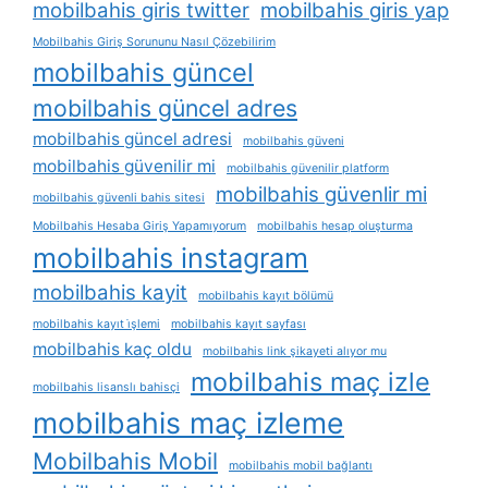
mobilbahis giris twitter
mobilbahis giris yap
Mobilbahis Giriş Sorununu Nasıl Çözebilirim
mobilbahis güncel
mobilbahis güncel adres
mobilbahis güncel adresi
mobilbahis güveni
mobilbahis güvenilir mi
mobilbahis güvenilir platform
mobilbahis güvenlir mi
mobilbahis güvenli bahis sitesi
Mobilbahis Hesaba Giriş Yapamıyorum
mobilbahis hesap oluşturma
mobilbahis instagram
mobilbahis kayit
mobilbahis kayıt bölümü
mobilbahis kayıt i̇şlemi
mobilbahis kayıt sayfası
mobilbahis kaç oldu
mobilbahis link şikayeti alıyor mu
mobilbahis maç izle
mobilbahis lisanslı bahisçi
mobilbahis maç izleme
Mobilbahis Mobil
mobilbahis mobil bağlantı