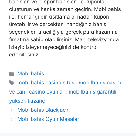
bahisleri ve e-spor bahisleri ile kuponlar
oluşturun ve harika zaman geçirin. Mobilbahis
ile, herhangi bir kısıtlama olmadan kupon
üretebilir ve gerçekten inandığınız bahis
seçenekleri aracılığıyla gerçek para kazanma
fırsatına sahip olabilirsiniz. Maçı televizyonda
izleyip izleyemeyeceğinizi de kontrol
edebilirsiniz.
Kategoriler
Mobilbahis
Etiketler
mobilbahis casino sitesi
,
mobilbahis casino
ve canlı casino oyunları
,
mobilbahis garantili
yüksek kazanç
Mobilbahis Blackjack
Mobilbahis Oyun Masaları