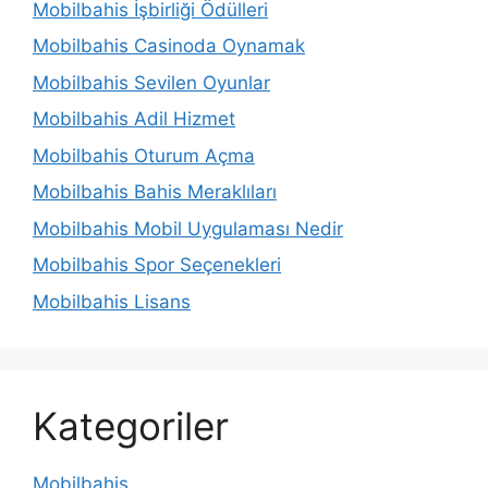
Mobilbahis İşbirliği Ödülleri
Mobilbahis Casinoda Oynamak
Mobilbahis Sevilen Oyunlar
Mobilbahis Adil Hizmet
Mobilbahis Oturum Açma
Mobilbahis Bahis Meraklıları
Mobilbahis Mobil Uygulaması Nedir
Mobilbahis Spor Seçenekleri
Mobilbahis Lisans
Kategoriler
Mobilbahis