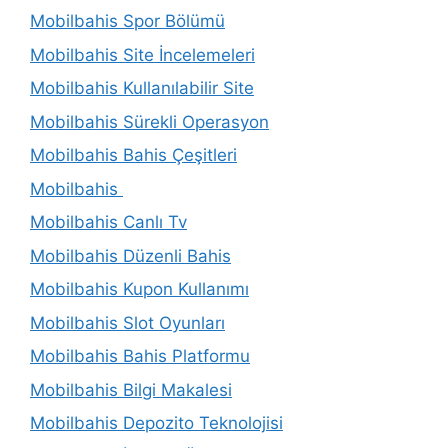
Mobilbahis Spor Bölümü
Mobilbahis Site İncelemeleri
Mobilbahis Kullanılabilir Site
Mobilbahis Sürekli Operasyon
Mobilbahis Bahis Çeşitleri
Mobilbahis
Mobilbahis Canlı Tv
Mobilbahis Düzenli Bahis
Mobilbahis Kupon Kullanımı
Mobilbahis Slot Oyunları
Mobilbahis Bahis Platformu
Mobilbahis Bilgi Makalesi
Mobilbahis Depozito Teknolojisi