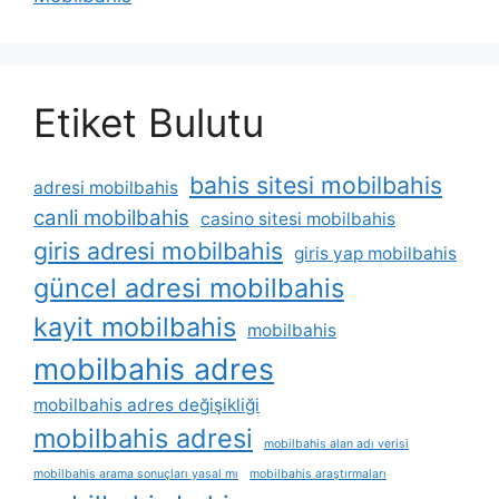
Etiket Bulutu
bahis sitesi mobilbahis
adresi mobilbahis
canli mobilbahis
casino sitesi mobilbahis
giris adresi mobilbahis
giris yap mobilbahis
güncel adresi mobilbahis
kayit mobilbahis
mobilbahis
mobilbahis adres
mobilbahis adres değişikliği
mobilbahis adresi
mobilbahis alan adı verisi
mobilbahis arama sonuçları yasal mı
mobilbahis araştırmaları