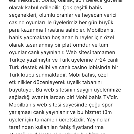
edilmektedir. Sonuç olarak, son derece güvenilir
olarak kabul edilebilir. Çok çeşitli bahis
seçenekleri, olumlu oranlar ve heyecan verici
casino oyunları ile üyelerimiz her gün büyük
para kazanma fırsatına sahipler. Mobilbahis,
bahis yapmaktan hoşlanan bireyler için özel
olarak tasarlanmış bir platformdur ve tüm
oyunlar canlı yayınlanır. Web sitesi tamamen
Türkçe yazılmıştır ve Türk üyelerine 7-24 canlı
Türk destek ekibi ve canlı casino lobisinde bir
Türk krupu sunmaktadır. Mobilbahis, özel
etkinlikler düzenleyerek üyelik tabanını
büyütüyor. Bu web sitesinin saygın üyelerimize
sağladığı avantajlardan biri Mobilbahis TV’dir.
Mobilbahis web sitesi sayesinde çoğu spor
yarışması canlı yayınlanır ve bu hizmet tüm
üyeler için tamamen ücretsizdir. Yayıncılar
tarafından kullanılan fahiş fiyatlandırma