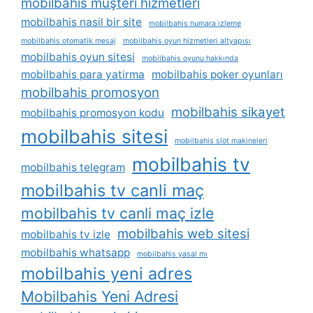
mobilbahis müşteri hizmetleri
mobilbahis nasil bir site
mobilbahis numara i̇zleme
mobilbahis otomatik mesaj
mobilbahis oyun hizmetleri altyapısı
mobilbahis oyun sitesi
mobilbahis oyunu hakkında
mobilbahis para yatirma
mobilbahis poker oyunları
mobilbahis promosyon
mobilbahis sikayet
mobilbahis promosyon kodu
mobilbahis sitesi
mobilbahis slot makineleri
mobilbahis tv
mobilbahis telegram
mobilbahis tv canli maç
mobilbahis tv canli maç izle
mobilbahis web sitesi
mobilbahis tv izle
mobilbahis whatsapp
mobilbahis yasal mı
mobilbahis yeni adres
Mobilbahis Yeni Adresi