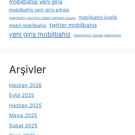
mobilbahis yeni giris
mobilbahis yeni giriş adresi
mobilbahis üyelik
mobilbahis çevrimiçi anketi bağlantı sorunu
twitter mobilbahis
mobil mobilbahis
yeni giris mobilbahis
Ödenmemiş Süreler Mobilbahis
Arşivler
Haziran 2026
Eylül 2025
Haziran 2025
Mayıs 2025
Şubat 2025