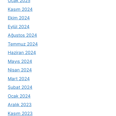
Ocak 2025
Kasım 2024
Ekim 2024
Eylül 2024
Ağustos 2024
Temmuz 2024
Haziran 2024
Mayıs 2024
Nisan 2024
Mart 2024
Şubat 2024
Ocak 2024
Aralık 2023
Kasım 2023