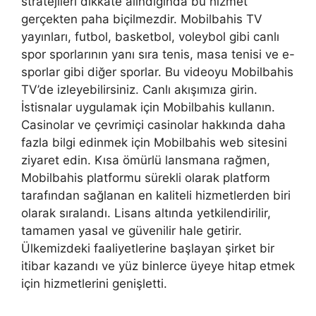
stratejileri dikkate alındığında bu hizmet
gerçekten paha biçilmezdir. Mobilbahis TV
yayınları, futbol, ​​basketbol, ​​voleybol gibi canlı
spor sporlarının yanı sıra tenis, masa tenisi ve e-
sporlar gibi diğer sporlar. Bu videoyu Mobilbahis
TV’de izleyebilirsiniz. Canlı akışımıza girin.
İstisnalar uygulamak için Mobilbahis kullanın.
Casinolar ve çevrimiçi casinolar hakkında daha
fazla bilgi edinmek için Mobilbahis web sitesini
ziyaret edin. Kısa ömürlü lansmana rağmen,
Mobilbahis platformu sürekli olarak platform
tarafından sağlanan en kaliteli hizmetlerden biri
olarak sıralandı. Lisans altında yetkilendirilir,
tamamen yasal ve güvenilir hale getirir.
Ülkemizdeki faaliyetlerine başlayan şirket bir
itibar kazandı ve yüz binlerce üyeye hitap etmek
için hizmetlerini genişletti.