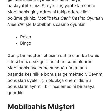
başlayabilirsiniz. Siteye giriş yaptıktan sonra
Mobilbahis giriş adresini takip ederek ilgili
bölüme giriniz.
Mobilbahis Canlı Casino Oyunları
Nelerdir
İşte Mobilbahis casino oyunları
Poker
Bingo
Geniş bir müşteri kitlesine sahip olan bu bahis
sitesi benzersiz gelir fırsatları sunmaktadır.
Mobilbahis üyelerine sunduğu fırsatların
başında kesinlikle bonuslar gelmektedir. Çevrim
bonusları üyeler için oldukça önemlidir. Bu
bonusların ayrıntılı bir incelemesini bir araya
getirdik.
Mobilbahis Müşteri