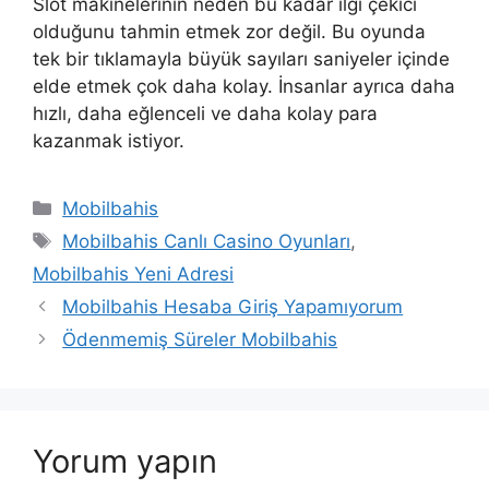
Slot makinelerinin neden bu kadar ilgi çekici
olduğunu tahmin etmek zor değil. Bu oyunda
tek bir tıklamayla büyük sayıları saniyeler içinde
elde etmek çok daha kolay. İnsanlar ayrıca daha
hızlı, daha eğlenceli ve daha kolay para
kazanmak istiyor.
Kategoriler
Mobilbahis
Etiketler
Mobilbahis Canlı Casino Oyunları
,
Mobilbahis Yeni Adresi
Mobilbahis Hesaba Giriş Yapamıyorum
Ödenmemiş Süreler Mobilbahis
Yorum yapın