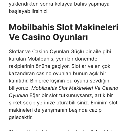
yüklendikten sonra kolayca bahis yapmaya
başlayabilirsiniz!
Mobilbahis Slot Makineleri
Ve Casino Oyunları
Slotlar ve Casino Oyunları Güçlü bir aile gibi
kurulan Mobilbahis, yeni bir dönemde
rakiplerinin önüne geçiyor. Slotlar ve en çok
kazandıran casino oyunları bunun açık bir
kanıtıdır. Binlerce kişinin bu oyunu sevdiğini
biliyoruz.
Mobilbahis Slot Makineleri Ve Casino
Oyunları
Eğer bir slot tutkunuysanız, artık bir
şirket seçip yerinize oturabilirsiniz. Eminim slot
makineleri de yarışmanın başında cazip
gelecektir.