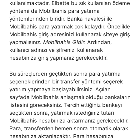
kullanılmaktadır. Elbette bu sık kullanılan ödeme
yöntemi de Mobilbahis para yatırma
yöntemlerinden biridir. Banka havalesi ile
Mobilbahis para yatırmak çok kolaydır. Öncelikle
Mobilbahis giriş adresinizi kullanarak siteye giriş
yapmalısınız.
Mobilbahis Gidin
Ardından,
kullanıcı adınızı ve şifrenizi kullanarak
hesabınıza giriş yapmanız gerekecektir.
Bu süreçlerden geçtikten sonra para yatırma
seçeneklerinden bir transfer yöntemi seçerek
yatırım yapmaya başlayabilirsiniz. Açılan
sayfada Mobilbahis anlaşmalı olduğu bankaların
listesini göreceksiniz. Tercih ettiğiniz bankayı
seçtikten sonra, yatırmak istediğiniz tutarı
Mobilbahis hesabınıza aktarmanız gerekecektir.
Para, transferden hemen sonra otomatik olarak
hesabınıza aktarılacaktır. Para hesabınıza