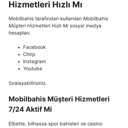
Hizmetleri Hızlı Mı
Mobilbahis tarafından kullanılan
Mobilbahis
Müşteri Hizmetleri Hızlı Mı
sosyal medya
hesapları.
Facebook
Chirp
Instagram
Youtube
Sıralayabilirsiniz.
Mobilbahis Müşteri Hizmetleri
7/24 Aktif Mi
Elbette, bilhassa spor bahisleri ve casino