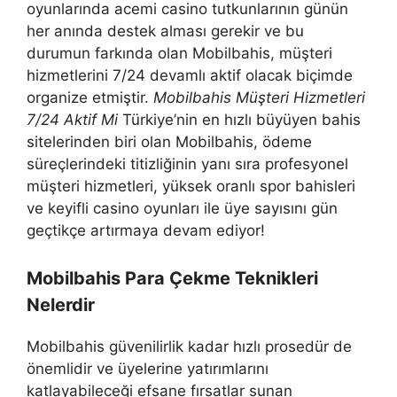
oyunlarında acemi casino tutkunlarının günün
her anında destek alması gerekir ve bu
durumun farkında olan Mobilbahis, müşteri
hizmetlerini 7/24 devamlı aktif olacak biçimde
organize etmiştir.
Mobilbahis Müşteri Hizmetleri
7/24 Aktif Mi
Türkiye’nin en hızlı büyüyen bahis
sitelerinden biri olan Mobilbahis, ödeme
süreçlerindeki titizliğinin yanı sıra profesyonel
müşteri hizmetleri, yüksek oranlı spor bahisleri
ve keyifli casino oyunları ile üye sayısını gün
geçtikçe artırmaya devam ediyor!
Mobilbahis Para Çekme Teknikleri
Nelerdir
Mobilbahis güvenilirlik kadar hızlı prosedür de
önemlidir ve üyelerine yatırımlarını
katlayabileceği efsane fırsatlar sunan