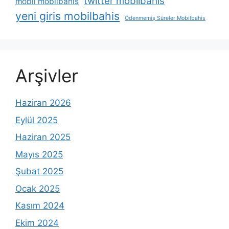
twitter mobilbahis
mobil mobilbahis
yeni giris mobilbahis
Ödenmemiş Süreler Mobilbahis
Arşivler
Haziran 2026
Eylül 2025
Haziran 2025
Mayıs 2025
Şubat 2025
Ocak 2025
Kasım 2024
Ekim 2024