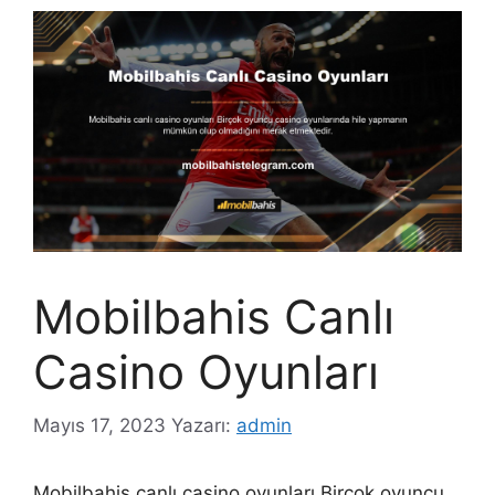
Mobilbahis Canlı
Casino Oyunları
Mayıs 17, 2023
Yazarı:
admin
Mobilbahis canlı casino oyunları Birçok oyuncu