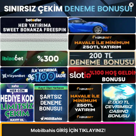
×
Mobilbahis GİRİŞ İÇİN TIKLAYINIZ!