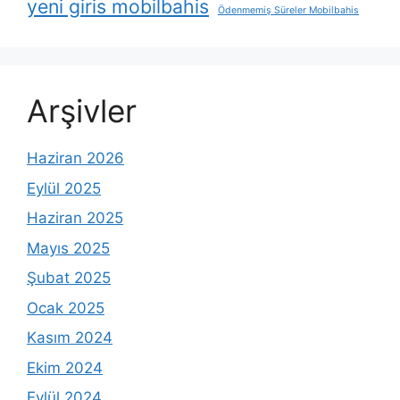
yeni giris mobilbahis
Ödenmemiş Süreler Mobilbahis
Arşivler
Haziran 2026
Eylül 2025
Haziran 2025
Mayıs 2025
Şubat 2025
Ocak 2025
Kasım 2024
Ekim 2024
Eylül 2024