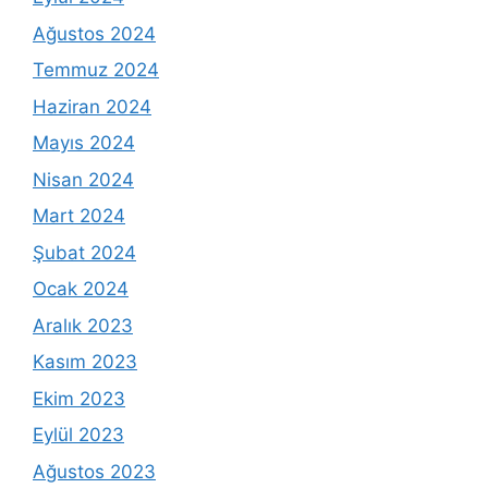
Ağustos 2024
Temmuz 2024
Haziran 2024
Mayıs 2024
Nisan 2024
Mart 2024
Şubat 2024
Ocak 2024
Aralık 2023
Kasım 2023
Ekim 2023
Eylül 2023
Ağustos 2023