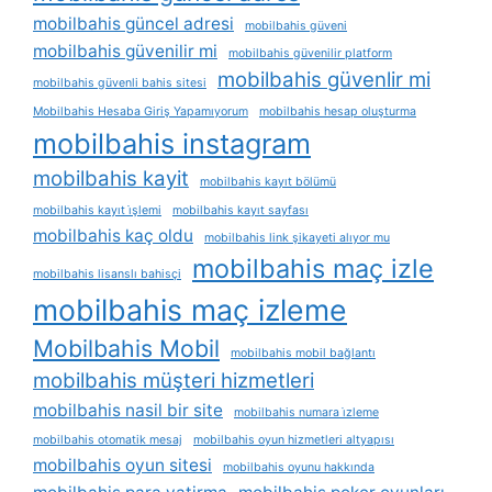
mobilbahis güncel adresi
mobilbahis güveni
mobilbahis güvenilir mi
mobilbahis güvenilir platform
mobilbahis güvenlir mi
mobilbahis güvenli bahis sitesi
Mobilbahis Hesaba Giriş Yapamıyorum
mobilbahis hesap oluşturma
mobilbahis instagram
mobilbahis kayit
mobilbahis kayıt bölümü
mobilbahis kayıt i̇şlemi
mobilbahis kayıt sayfası
mobilbahis kaç oldu
mobilbahis link şikayeti alıyor mu
mobilbahis maç izle
mobilbahis lisanslı bahisçi
mobilbahis maç izleme
Mobilbahis Mobil
mobilbahis mobil bağlantı
mobilbahis müşteri hizmetleri
mobilbahis nasil bir site
mobilbahis numara i̇zleme
mobilbahis otomatik mesaj
mobilbahis oyun hizmetleri altyapısı
mobilbahis oyun sitesi
mobilbahis oyunu hakkında