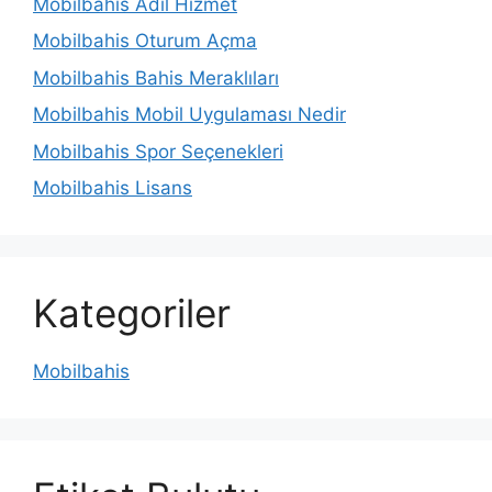
Mobilbahis Adil Hizmet
Mobilbahis Oturum Açma
Mobilbahis Bahis Meraklıları
Mobilbahis Mobil Uygulaması Nedir
Mobilbahis Spor Seçenekleri
Mobilbahis Lisans
Kategoriler
Mobilbahis