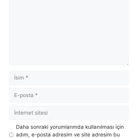
Yorum
İsim
E-
posta
İnternet
sitesi
Daha sonraki yorumlarımda kullanılması için
adım, e-posta adresim ve site adresim bu