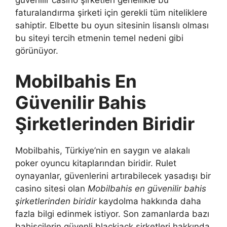
güvenilir casino şirketleri genellikle bu
faturalandırma şirketi için gerekli tüm niteliklere
sahiptir. Elbette bu oyun sitesinin lisanslı olması
bu siteyi tercih etmenin temel nedeni gibi
görünüyor.
Mobilbahis En
Güvenilir Bahis
Şirketlerinden Biridir
Mobilbahis, Türkiye’nin en saygın ve alakalı
poker oyuncu kitaplarından biridir. Rulet
oynayanlar, güvenlerini artırabilecek yasadışı bir
casino sitesi olan
Mobilbahis en güvenilir bahis
şirketlerinden biridir
kaydolma hakkında daha
fazla bilgi edinmek istiyor. Son zamanlarda bazı
bahisçilerin güvenli blackjack şirketleri hakkında