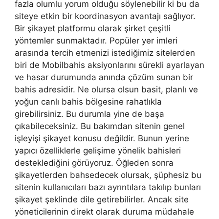
fazla olumlu yorum olduğu söylenebilir ki bu da
siteye etkin bir koordinasyon avantajı sağlıyor.
Bir şikayet platformu olarak şirket çeşitli
yöntemler sunmaktadır. Popüler yer imleri
arasında tercih etmenizi istediğimiz sitelerden
biri de Mobilbahis aksiyonlarını sürekli ayarlayan
ve hasar durumunda anında çözüm sunan bir
bahis adresidir. Ne olursa olsun basit, planlı ve
yoğun canlı bahis bölgesine rahatlıkla
girebilirsiniz. Bu durumla yine de başa
çıkabileceksiniz. Bu bakımdan sitenin genel
işleyişi şikayet konusu değildir. Bunun yerine
yapıcı özelliklerle gelişime yönelik bahisleri
desteklediğini görüyoruz. Öğleden sonra
şikayetlerden bahsedecek olursak, şüphesiz bu
sitenin kullanıcıları bazı ayrıntılara takılıp bunları
şikayet şeklinde dile getirebilirler. Ancak site
yöneticilerinin direkt olarak duruma müdahale