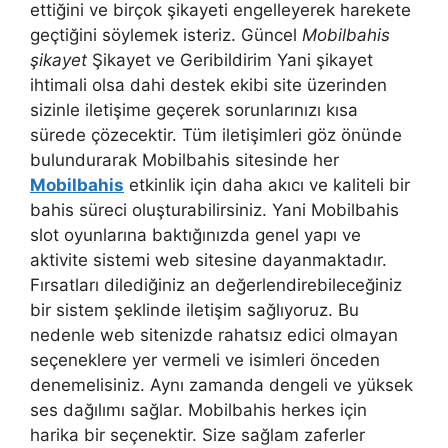
ettiğini ve birçok şikayeti engelleyerek harekete
geçtiğini söylemek isteriz. Güncel
Mobilbahis
şikayet
Şikayet ve Geribildirim Yani şikayet
ihtimali olsa dahi destek ekibi site üzerinden
sizinle iletişime geçerek sorunlarınızı kısa
sürede çözecektir. Tüm iletişimleri göz önünde
bulundurarak Mobilbahis sitesinde her
Mobilbahis
etkinlik için daha akıcı ve kaliteli bir
bahis süreci oluşturabilirsiniz. Yani Mobilbahis
slot oyunlarına baktığınızda genel yapı ve
aktivite sistemi web sitesine dayanmaktadır.
Fırsatları dilediğiniz an değerlendirebileceğiniz
bir sistem şeklinde iletişim sağlıyoruz. Bu
nedenle web sitenizde rahatsız edici olmayan
seçeneklere yer vermeli ve isimleri önceden
denemelisiniz. Aynı zamanda dengeli ve yüksek
ses dağılımı sağlar. Mobilbahis herkes için
harika bir seçenektir. Size sağlam zaferler