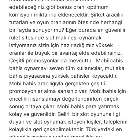
edebileceğiniz gibi bonus oranı optimum
komisyon miktarına eklenecektir. Şirket aracılık
tutarları ve oyun oranlarının ötesinde herhangi
bir fayda sunuyor mu? Eğer burada en güvenilir
rulet sitesinde slot makinesi oynamak
istiyorsanız sizin için hazırladığımız yüksek
oranlar ile büyük bir avantaj elde edebilirsiniz.
Çeşitli promosyonlar da mevcuttur. Mobilbahis
bahis oynamayı seven tüm kullanıcılar, mutlaka
bahis piyasasına yüksek bahisler koyacaktır.
Mobilbahis aracılığıyla gerçekten çeşitli
promosyonlar alma şansınız var. Mobilbahis için
öncelikli lisanslamayı değerlendirirken birçok
sonuç ortaya çıkar. Mobilbahis para yatırmak
kolay ve güvenlidir. Belirli bir slot oyununa ilgi
duyan ve slot oynamak isteyen kişiler, taleplerini
kolaylıkla geri çekebilmektedir. Türkiye’deki en