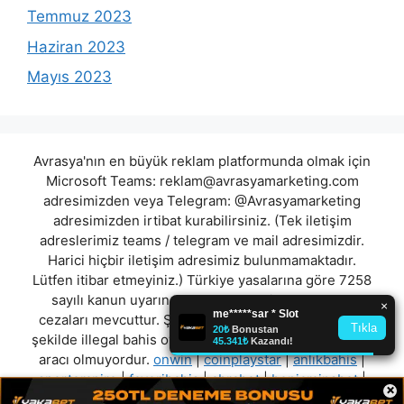
Temmuz 2023
Haziran 2023
Mayıs 2023
Avrasya'nın en büyük reklam platformunda olmak için
Microsoft Teams:
reklam@avrasyamarketing.com
adresimizden veya Telegram: @Avrasyamarketing
adresimizden irtibat kurabilirsiniz. (Tek iletişim
adreslerimiz teams / telegram ve mail adresimizdir.
Harici hiçbir iletişim adresimiz bulunmamaktadır.
Lütfen itibar etmeyiniz.) Türkiye yasalarına göre 7258
sayılı kanun uyarınca yasa dışı bahis oynamanın
cezaları mevcuttur. Şu an bulunduğunuz site hiç bir
şekilde illegal bahis oyunları oynatmıyor ve oynamaya
aracı olmuyordur.
onwin
|
coinplaystar
|
anlıkbahis
|
sportempire
|
favoribahis
|
abrabet
|
benjaminsbet
|
×
yakutbahis