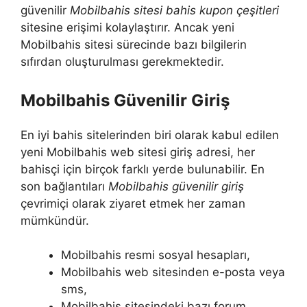
güvenilir
Mobilbahis sitesi bahis kupon çeşitleri
sitesine erişimi kolaylaştırır. Ancak yeni
Mobilbahis sitesi sürecinde bazı bilgilerin
sıfırdan oluşturulması gerekmektedir.
Mobilbahis Güvenilir Giriş
En iyi bahis sitelerinden biri olarak kabul edilen
yeni Mobilbahis web sitesi giriş adresi, her
bahisçi için birçok farklı yerde bulunabilir. En
son bağlantıları
Mobilbahis güvenilir giriş
çevrimiçi olarak ziyaret etmek her zaman
mümkündür.
Mobilbahis resmi sosyal hesapları,
Mobilbahis web sitesinden e-posta veya
sms,
Mobilbahis sitesindeki bazı forum