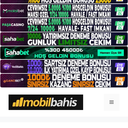
İçeriğe
atla
Menü