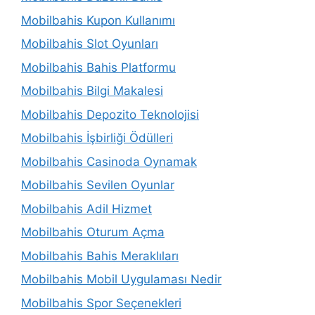
Mobilbahis Kupon Kullanımı
Mobilbahis Slot Oyunları
Mobilbahis Bahis Platformu
Mobilbahis Bilgi Makalesi
Mobilbahis Depozito Teknolojisi
Mobilbahis İşbirliği Ödülleri
Mobilbahis Casinoda Oynamak
Mobilbahis Sevilen Oyunlar
Mobilbahis Adil Hizmet
Mobilbahis Oturum Açma
Mobilbahis Bahis Meraklıları
Mobilbahis Mobil Uygulaması Nedir
Mobilbahis Spor Seçenekleri