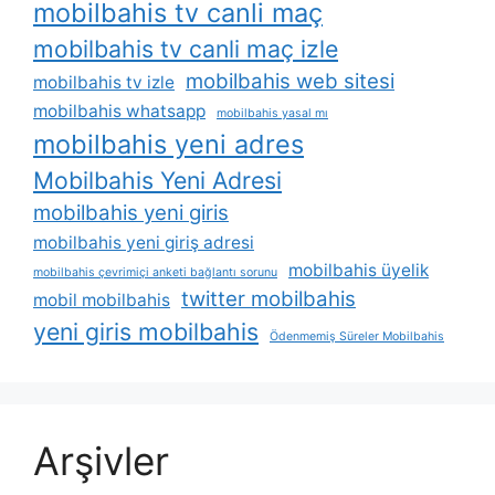
mobilbahis tv canli maç
mobilbahis tv canli maç izle
mobilbahis web sitesi
mobilbahis tv izle
mobilbahis whatsapp
mobilbahis yasal mı
mobilbahis yeni adres
Mobilbahis Yeni Adresi
mobilbahis yeni giris
mobilbahis yeni giriş adresi
mobilbahis üyelik
mobilbahis çevrimiçi anketi bağlantı sorunu
twitter mobilbahis
mobil mobilbahis
yeni giris mobilbahis
Ödenmemiş Süreler Mobilbahis
Arşivler