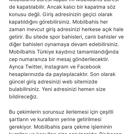
de kapatılabilir. Ancak kalıcı bir kapatma söz
konusu değil. Giriş adresinizin geçici olarak
kapatıldığını görebilirsiniz. Mobilbahis her
zaman mevcut giriş adresinizi herkese açık hale
getirir. Bu sitede spor bahisleri, canlı bahisler ve
diğer bahisleri oynamaya devam edebilirsiniz.
Mobilbahis Türkiye kaydınız tamamlandığında
cep numaranıza bir mesaj gönderilecektir.
Ayrıca Twitter, Instagram ve Facebook
hesaplarınızda da paylaşılacaktır. Son olarak
güncel giriş adresinizi web sitemizde
bulabilirsiniz. Yeni adresinizi hemen size
bildireceğiz.
Bu çekimlerin sorunsuz ilerlemesi için çeşitli
şartların ve kuralların yerine getirilmesi
gerekiyor. Mobilbahis para çekme işleminin