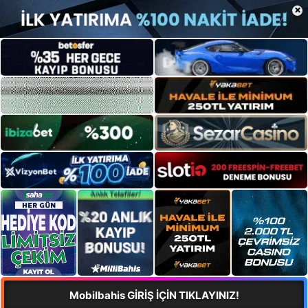
×
Mobilbahis GİRİŞ İÇİN TIKLAYINIZ!