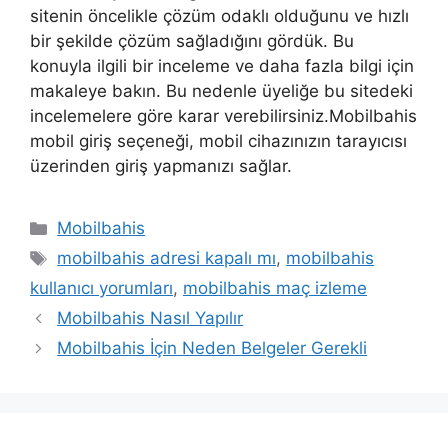
sitenin öncelikle çözüm odaklı olduğunu ve hızlı
bir şekilde çözüm sağladığını gördük. Bu
konuyla ilgili bir inceleme ve daha fazla bilgi için
makaleye bakın. Bu nedenle üyeliğe bu sitedeki
incelemelere göre karar verebilirsiniz.Mobilbahis
mobil giriş seçeneği, mobil cihazınızın tarayıcısı
üzerinden giriş yapmanızı sağlar.
Kategoriler
Mobilbahis
Etiketler
mobilbahis adresi kapalı mı
,
mobilbahis
kullanıcı yorumları
,
mobilbahis maç izleme
Mobilbahis Nasıl Yapılır
Mobilbahis İçin Neden Belgeler Gerekli