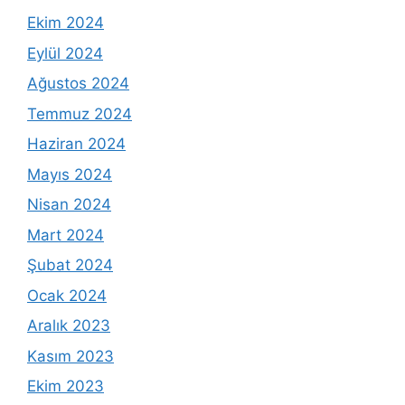
Ekim 2024
Eylül 2024
Ağustos 2024
Temmuz 2024
Haziran 2024
Mayıs 2024
Nisan 2024
Mart 2024
Şubat 2024
Ocak 2024
Aralık 2023
Kasım 2023
Ekim 2023