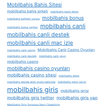
Mobilbahis Bahis Sitesi
mobilbahis bahis şirketi
mobilbahis bahsi demo
mobilbahis bonus
mobilbahis bağlantı sorunu
mobilbahis canli
mobilbahis bonus sayfası
mobilbahis canli destek
mobilbahis canli maç izle
Mobilbahis Canlı Casino Oyunları
mobilbahis canlı casino
mobilbahis canlı desteği
mobilbahis canlı yayın
mobilbahis casino
mobilbahis casino oyunları
mobilbahis casino sitesi
mobilbahis demo
mobilbahis destek ekibi oyunu hakkında
mobilbahis geniş seçim
mobilbahis giris
mobilbahis girisi
mobilbahis giris twitter
mobilbahis giris yap
Mobilbahis Giriş Sorununu Nasıl Çözebilirim