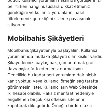
budur. Kullanıcı yorumları hakkında görüşlerinizi
belirtirken hangi hususlara dikkat etmeniz
gerektiğini ve kullanıcı yorumlarını nasıl
filtrelemeniz gerektiğini sizlerle paylaşmak
istiyorum.
Mobilbahis Şikâyetleri
Mobilbahis Şikâyetleriyle başlayalım. Kullanıcı
yorumlarında mutlaka Şikâyeti olan kişiler vardır.
Şikâyetlerinizi paylaşmak, çamur atmak gibi
davranışlar fark ederseniz durmalısınız.
Genellikle bu kadar sert yorumlara dair hiçbir
kanıt yoktur. Veya kullanıcı örneğin sağ tarafta
görünmesini ister. Kullanıcıların Web Sitesinde
iki hesabı olabilir. Haksız menfaat nedeniyle
engellenen birçok kişi öfkesini sitelerini
kapatarak dile getirdi. Örneğin birden fazla