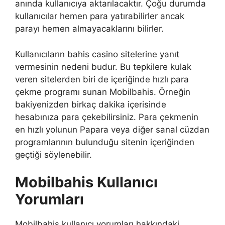
anında kullanıcıya aktarılacaktır. Çoğu durumda
kullanıcılar hemen para yatırabilirler ancak
parayı hemen almayacaklarını bilirler.
Kullanıcıların bahis casino sitelerine yanıt
vermesinin nedeni budur. Bu tepkilere kulak
veren sitelerden biri de içeriğinde hızlı para
çekme programı sunan Mobilbahis. Örneğin
bakiyenizden birkaç dakika içerisinde
hesabınıza para çekebilirsiniz. Para çekmenin
en hızlı yolunun Papara veya diğer sanal cüzdan
programlarının bulunduğu sitenin içeriğinden
geçtiği söylenebilir.
Mobilbahis Kullanıcı
Yorumları
Mobilbahis kullanıcı yorumları hakkındaki