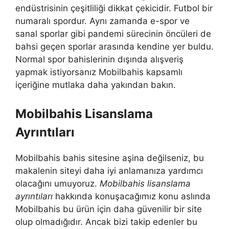
endüstrisinin çeşitliliği dikkat çekicidir. Futbol bir
numaralı spordur. Aynı zamanda e-spor ve
sanal sporlar gibi pandemi sürecinin öncüleri de
bahsi geçen sporlar arasında kendine yer buldu.
Normal spor bahislerinin dışında alışveriş
yapmak istiyorsanız Mobilbahis kapsamlı
içeriğine mutlaka daha yakından bakın.
Mobilbahis Lisanslama
Ayrıntıları
Mobilbahis bahis sitesine aşina değilseniz, bu
makalenin siteyi daha iyi anlamanıza yardımcı
olacağını umuyoruz.
Mobilbahis lisanslama
ayrıntıları
hakkında konuşacağımız konu aslında
Mobilbahis bu ürün için daha güvenilir bir site
olup olmadığıdır. Ancak bizi takip edenler bu