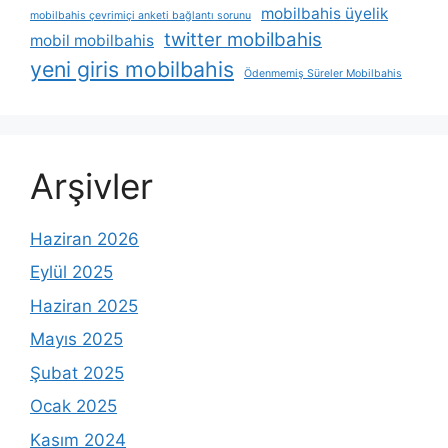
mobilbahis üyelik
mobilbahis çevrimiçi anketi bağlantı sorunu
twitter mobilbahis
mobil mobilbahis
yeni giris mobilbahis
Ödenmemiş Süreler Mobilbahis
Arşivler
Haziran 2026
Eylül 2025
Haziran 2025
Mayıs 2025
Şubat 2025
Ocak 2025
Kasım 2024